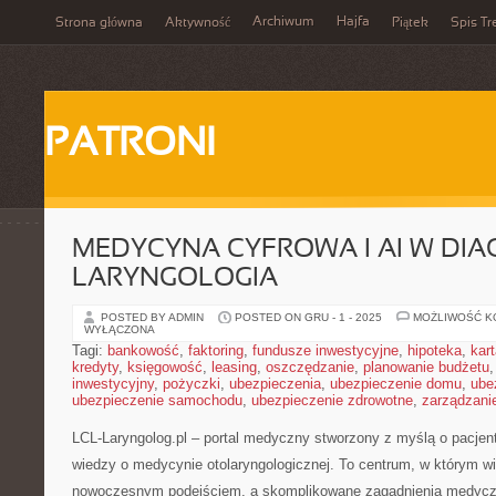
Archiwum
Hajfa
Strona główna
Aktywność
Piątek
Spis Tr
PATRONI
MEDYCYNA CYFROWA I AI W DIA
LARYNGOLOGIA
POSTED BY ADMIN
POSTED ON GRU - 1 - 2025
MOŻLIWOŚĆ 
WYŁĄCZONA
Tagi:
bankowość
,
faktoring
,
fundusze inwestycyjne
,
hipoteka
,
kar
kredyty
,
księgowość
,
leasing
,
oszczędzanie
,
planowanie budżetu
inwestycyjny
,
pożyczki
,
ubezpieczenia
,
ubezpieczenie domu
,
ube
ubezpieczenie samochodu
,
ubezpieczenie zdrowotne
,
zarządzani
LCL-Laryngolog.pl – portal medyczny stworzony z myślą o pacjent
wiedzy o medycynie otolaryngologicznej. To centrum, w którym wi
nowoczesnym podejściem, a skomplikowane zagadnienia medycz