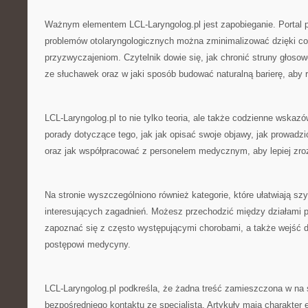
Ważnym elementem LCL-Laryngolog.pl jest zapobieganie. Portal p
problemów otolaryngologicznych można zminimalizować dzięki c
przyzwyczajeniom. Czytelnik dowie się, jak chronić struny głosow
ze słuchawek oraz w jaki sposób budować naturalną barierę, aby 
LCL-Laryngolog.pl to nie tylko teoria, ale także codzienne wskaz
porady dotyczące tego, jak jak opisać swoje objawy, jak prowadzi
oraz jak współpracować z personelem medycznym, aby lepiej zroz
Na stronie wyszczególniono również kategorie, które ułatwiają szy
interesujących zagadnień. Możesz przechodzić między działami 
zapoznać się z często występującymi chorobami, a także wejść d
postępowi medycyny.
LCL-Laryngolog.pl podkreśla, że żadna treść zamieszczona w na s
bezpośredniego kontaktu ze specjalistą. Artykuły mają charakter 