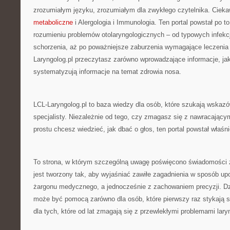
zrozumiałym języku, zrozumiałym dla zwykłego czytelnika. Cieka
metaboliczne
i Alergologia i Immunologia. Ten portal powstał po 
rozumieniu problemów otolaryngologicznych – od typowych infekcj
schorzenia, aż po poważniejsze zaburzenia wymagające leczenia 
Laryngolog.pl przeczytasz zarówno wprowadzające informacje, jak 
systematyzują informacje na temat zdrowia nosa.
LCL-Laryngolog.pl to baza wiedzy dla osób, które szukają wskaz
specjalisty. Niezależnie od tego, czy zmagasz się z nawracający
prostu chcesz wiedzieć, jak dbać o głos, ten portal powstał właśni
To strona, w którym szczególną uwagę poświęcono świadomości z
jest tworzony tak, aby wyjaśniać zawiłe zagadnienia w sposób u
żargonu medycznego, a jednocześnie z zachowaniem precyzji. Dz
może być pomocą zarówno dla osób, które pierwszy raz stykają się
dla tych, które od lat zmagają się z przewlekłymi problemami lar