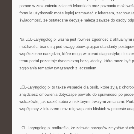
pomoc w zrozumieniu zaleceń lekarskich oraz poznaniu możliwości
formule użytkownik może lepiej rozmawiać z lekarzem, zachowuj
świadomość, że ostateczne decyzje należą zawsze do osoby odpow
Na LCL-Laryngolog.pl ważna jest również zgodność z aktualnymi
możliwości brane są pod uwagę obowiązujące standardy postępo
współczesne narzędzia, które mogą wspierać diagnostykę i leczeni
temu portal pozostaje dynamiczną bazą wiedzy, która może być 
zgłębiania tematów związanych z leczeniem.
LCL-Laryngolog.pl to także wsparcie dla osób, które żyją z choro
znajdziesz omówienia dotyczące powrotu do sprawności po proc
wskazówki, jak radzić sobie z niektórymi trwałymi zmianami. Port
współpracy z lekarzem oraz rolę wsparcia bliskich w procesie adap
LCL-Laryngolog.pl podkreśla, że zdrowie narządów zmysłów słuchu