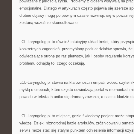
powiązane z jakością życia. Problemy z głosem wpływają na pra
emocjonalne. Dlatego w artykułach często pojawia się szersze spo
drobne objawy mogą po pewnym czasie rozwinąć się w poważniejsz
zostaną wcześnie skonsultowane.
LCL-Laryngolog.pl to również intuicyjny układ treści, który przysp
konkretnych zagadnień. przemyślany podział działów sprawia, że
odwiedzające stronę po raz pierwszy, jak i osoby regularnie korzy
problemu odnajdą to, czego oczekują.
LCL-Laryngolog.pl stawia na klarowności i empatii wobec czytelni
myślą o osobach, które często odwiedzają portal w momentach ni
powodu w tekstach unika się dramatyzowania, a nacisk kładzie si
LCL-Laryngolog.pl to miejsce, gdzie świadomy pacjent może sto
wiedzę. Dzięki różnorodnej bazie artykułów, zróżnicowaniu temat
serwis może stać się stałym punktem odniesienia informacji uzy