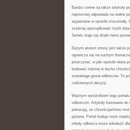
Bardzo cenne są także artykuły por
najmocniej odpowiada na realne po
wyjaśniane w sposób zrozumiały, 
szybciej uporządkować myśli doty
Serwis staje się dzięki temu przew
Dużym atutem strony jest także po
ogranicza się na suchym tłumaczen
przeczytać, w jaki sposób wiara p
budować rodzinę w duchu chrześci
szerokiego grona odbiorców. To pr
codziennych decyzji.
Ważnym wyróżnikiem tego portalu 
odbiorcom. Artykuły kierowane do
pokazują, że chrześcijaństwo może
pytania. Portal buduje most międ
młody odbiorca może odnaleźć dla 