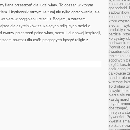
znaczenia je
myślaną przestrzeń dla ludzi wiary. To obszar, w którym
gospodarki. 
ciem. Użytkownik otrzymuje tutaj nie tylko opracowania, ale
sadowników,
klienci poma
 wspiera w pogłębianiu relacji z Bogiem, a zarazem
które często
sieciami wy
jsce dla czytelników szukających religijnych treści o
produkty o w
 tworzy przestrzeń pełną wiary, sensu i duchowej inspiracji,
bardziej prz
korzystny dl
jscem powrotu dla osób pragnących łączyć religię z
budowaniu si
Powrót do s
świadomość e
mniejsza li
zgodnych z 
część koszt
codzienną k
całkowicie 
handlu, ale
w stronę lo
To drobna z
nawyki. Loka
bierze się 
każdą march
czyjaś prac
dostrzegać, 
mniejsza sta
żywności. Po
kwestia smak
zbliża człow
przyjemnośc