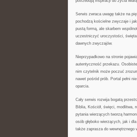
potrzebują inspiracji do życia wiarą
Serwis zwraca uwagę także na pię
pochodzą kościelne zwyczaje i jaki
pustą formą, ale skarbem wspólno
uczestniczyć uroczystości, święt
dawnych zwyczajów.
Nieprzypadkowo na stronie pojawia
autentyczność przekazu. Osobiste 
nim czytelnik może poczuć zrozum
nawet pośród prób. Portal pełni ni
oparcia.
Cały serwis rozwija bogatą przestr
Biblia, Kościół, święci, modlitwa,
pytania wierzących tworzą harmoni
osób głęboko wierzących, jak i dla
także zaprasza do wewnętrznego 