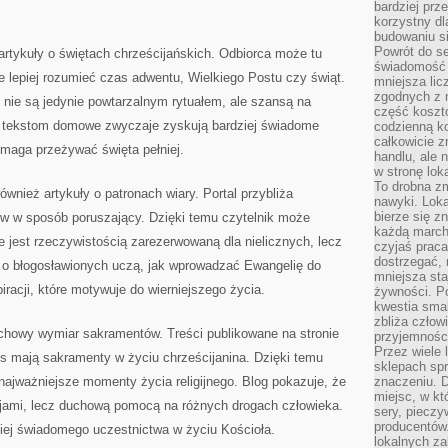
bardziej prz
korzystny dl
budowaniu si
Powrót do s
rtykuły o świętach chrześcijańskich. Odbiorca może tu
świadomość e
 lepiej rozumieć czas adwentu, Wielkiego Postu czy świąt.
mniejsza li
zgodnych z 
ne nie są jedynie powtarzalnym rytuałem, ale szansą na
część koszt
m tekstom domowe zwyczaje zyskują bardziej świadome
codzienną k
całkowicie 
omaga przeżywać święta pełniej.
handlu, ale
w stronę lo
To drobna z
wnież artykuły o patronach wiary. Portal przybliża
nawyki. Loka
bierze się 
w w sposób poruszający. Dzięki temu czytelnik może
każdą march
e jest rzeczywistością zarezerwowaną dla nielicznych, lecz
czyjaś prac
dostrzegać, 
y o błogosławionych uczą, jak wprowadzać Ewangelię do
mniejsza sta
iracji, które motywuje do wierniejszego życia.
żywności. Po
kwestia smak
zbliża człow
chowy wymiar sakramentów. Treści publikowane na stronie
przyjemnośc
Przez wiele
ns mają sakramenty w życiu chrześcijanina. Dzięki temu
sklepach spra
najważniejsze momenty życia religijnego. Blog pokazuje, że
znaczeniu. D
miejsc, w k
jami, lecz duchową pomocą na różnych drogach człowieka.
sery, pieczy
producentów
ziej świadomego uczestnictwa w życiu Kościoła.
lokalnych z