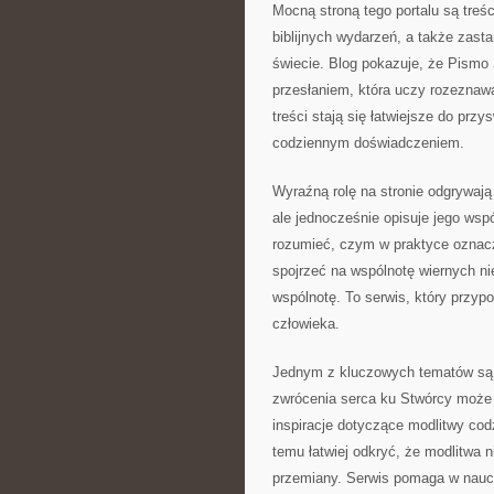
Mocną stroną tego portalu są treś
biblijnych wydarzeń, a także zasta
świecie. Blog pokazuje, że Pismo 
przesłaniem, która uczy rozeznaw
treści stają się łatwiejsze do prz
codziennym doświadczeniem.
Wyraźną rolę na stronie odgrywają r
ale jednocześnie opisuje jego wsp
rozumieć, czym w praktyce oznacza 
spojrzeć na wspólnotę wiernych nie
wspólnotę. To serwis, który przyp
człowieka.
Jednym z kluczowych tematów są t
zwrócenia serca ku Stwórcy może 
inspiracje dotyczące modlitwy cod
temu łatwiej odkryć, że modlitwa 
przemiany. Serwis pomaga w nauce