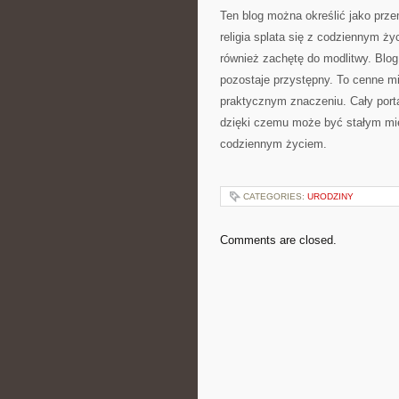
Ten blog można określić jako prze
religia splata się z codziennym ży
również zachętę do modlitwy. Blog
pozostaje przystępny. To cenne mie
praktycznym znaczeniu. Cały portal
dzięki czemu może być stałym mie
codziennym życiem.
CATEGORIES:
URODZINY
Comments are closed.