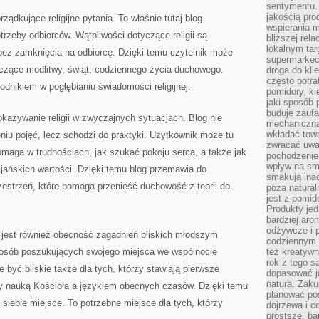
sentymentu.
jakością pro
ządkujące religijne pytania. To właśnie tutaj blog
wspierania 
trzeby odbiorców. Wątpliwości dotyczące religii są
bliższej rela
lokalnym tar
bez zamknięcia na odbiorcę. Dzięki temu czytelnik może
supermarkeci
czące modlitwy, świąt, codziennego życia duchowego.
droga do kli
często potra
odnikiem w pogłębianiu świadomości religijnej.
pomidory, ki
jaki sposób
buduje zaufa
kazywanie religii w zwyczajnych sytuacjach. Blog nie
mechaniczną
wkładać tow
iu pojęć, lecz schodzi do praktyki. Użytkownik może tu
zwracać uwa
omaga w trudnościach, jak szukać pokoju serca, a także jak
pochodzenie
wpływ na sma
jańskich wartości. Dzięki temu blog przemawia do
smakują ina
zestrzeń, które pomaga przenieść duchowość z teorii do
poza natura
jest z pomid
Produkty je
bardziej aro
odżywcze i p
jest również obecność zagadnień bliskich młodszym
codziennym 
 osób poszukujących swojego miejsca we wspólnocie
też kreatywn
rok z tego s
 być bliskie także dla tych, którzy stawiają pierwsze
dopasować ja
natura. Zaku
zy nauką Kościoła a językiem obecnych czasów. Dzięki temu
planować pos
siebie miejsce. To potrzebne miejsce dla tych, którzy
dojrzewa i c
prostsze, ba