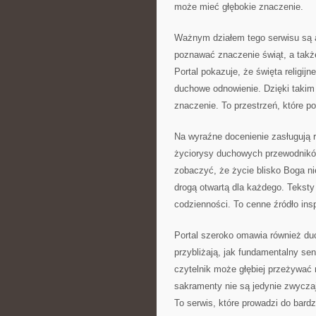
może mieć głębokie znaczenie.
Ważnym działem tego serwisu są a
poznawać znaczenie świąt, a także
Portal pokazuje, że święta religij
duchowe odnowienie. Dzięki taki
znaczenie. To przestrzeń, które p
Na wyraźne docenienie zasługują ró
życiorysy duchowych przewodnikó
zobaczyć, że życie blisko Boga ni
drogą otwartą dla każdego. Tekst
codzienności. To cenne źródło insp
Portal szeroko omawia również du
przybliżają, jak fundamentalny se
czytelnik może głębiej przeżywać 
sakramenty nie są jedynie zwycza
To serwis, które prowadzi do bard