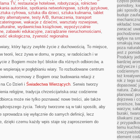
często potra
klama TV
,
restauracje hotelowe
,
robotyzacja
,
rolnictwo
pomidory, ki
kania autorskie
,
spotkania networkingowe
,
szkoły językowe
,
jaki sposób
sztuka cyfrowa
,
sztuka dla dzieci
,
sztuka kulinarna
,
tablet
buduje zaufa
atry alternatywne
,
testy A/B
,
tłumaczenia
,
transport
mechaniczną
 cateringowe
,
wakacje z dziećmi
,
warsztaty rozwojowe
,
wkładać tow
ulturalne
,
wydawnictwa książkowe
,
wypożyczalnie
zwracać uwa
ne
,
zabawki edukacyjne
,
zarządzanie nieruchomościami
,
pochodzenie
ość ekologiczna
,
żywność regionalna
wpływ na sma
smakują ina
iary, który łączy zwykłe życie z duchowością. To miejsce,
poza natura
jest z pomid
w teorii, lecz żywa w domu, w pracy, w radościach i w
Produkty je
ycie z Bogiem może być bliskie dla różnych odbiorców, a
bardziej aro
odżywcze i p
e wspierają w pogłębianiu wiary. To rozbudowane centrum
codziennym 
też kreatywn
nowienia, rozmowy z Bogiem oraz budowania relacji z
rok z tego s
 na Co Dzień i
Świadectwa Wierzących
. Serwis tworzy
dopasować ja
natura. Zaku
ienia religijne, tradycja chrześcijańska oraz codzienne
planować pos
dbiorca może nie tylko poznawać nowe treści, ale także
dojrzewa i c
prostsze, ba
ądrzejszego życia. Teksty tworzone są w taki sposób, aby
warzyw, sała
buraki, twar
ie sprowadza się wyłącznie do samych definicji, lecz
śliwkami zac
, dzięki czemu każdy wpis staje się zaproszeniem do
z przypadko
temu kuchnia
rzeczywistoś
element codz