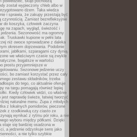
fi powiedzieć, skąd pochodzą
edy został wypieczony chleb albo w
 przygotowano dżem. Taka wiedza
nie i sprawia, że zakupy przestają być
 czynnością. Zamiast bezrefleksyjnie
ar do koszyka, człowiek zaczyna
gę na zapach, wygląd, świeżość i
 jedzenia. Sezonowość ma ogromny
k. Truskawki kupione w pełni lata
czej niż owoce sprowadzane z daleka
lnym okresem dojrzewania. Podobnie
orami, jabłkami, szparagami czy dynią.
dzone we właściwym czasie są zwykle
matyczne, bogatsze w wartości
o prostu przyjemniejsze w
gotowaniu. Sezonowe jedzenie uczy
ości, bo zamiast korzystać przez cały
amego zestawu składników, trzeba
dłospis do tego, co aktualnie oferuje
py na targu pomagają również lepiej
iłki. Kiedy człowiek widzi, co właśnie
o jest naprawdę świeże, łatwiej tworzyć
rdziej naturalne menu. Zupa z młodych
tka z lokalnych pomidorów, pieczone
ożek z rzodkiewką czy ciasto ze
zynają wynikać z rytmu pór roku, a nie
wego wyboru między półkami. Dzięki
 staje się bardziej osadzona w
ci, a jedzenie odzyskuje sens jako
ienności, a nie tylko szybkie