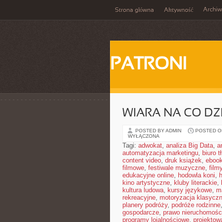
Archi
Strona główna
Aktywność
PATRONI
WIARA NA CO DZ
POSTED BY ADMIN
POSTED ON
WYŁĄCZONA
Tagi:
adwokat
,
analiza Big Data
,
a
automatyzacja marketingu
,
biuro 
content video
,
druk książek
,
ebook
filmowe
,
festiwale muzyczne
,
film
edukacyjne online
,
hodowla koni
,
h
kino artystyczne
,
kluby literackie
,
kultura ludowa
,
kursy językowe
,
m
rekreacyjne
,
motoryzacja klasycz
planery podróży
,
podróże rodzinne
gospodarcze
,
prawo nieruchomośc
programy lojalnościowe
,
projektow