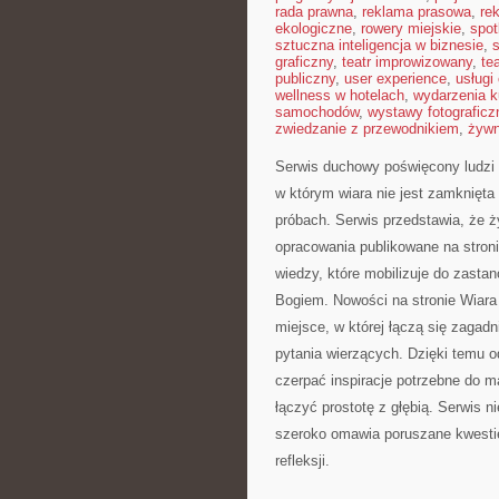
rada prawna
,
reklama prasowa
,
re
ekologiczne
,
rowery miejskie
,
spot
sztuczna inteligencja w biznesie
,
graficzny
,
teatr improwizowany
,
te
publiczny
,
user experience
,
usługi
wellness w hotelach
,
wydarzenia k
samochodów
,
wystawy fotograficz
zwiedzanie z przewodnikiem
,
żywn
Serwis duchowy poświęcony ludzi w
w którym wiara nie jest zamknięta 
próbach. Serwis przedstawia, że ż
opracowania publikowane na stroni
wiedzy, które mobilizuje do zasta
Bogiem. Nowości na stronie Wiara
miejsce, w której łączą się zagadn
pytania wierzących. Dzięki temu o
czerpać inspiracje potrzebne do m
łączyć prostotę z głębią. Serwis n
szeroko omawia poruszane kwestie
refleksji.