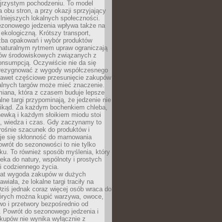
ejrzystym pochodzeniu. To model
a obu stron, a przy okazji sprzyjający
lniejszych lokalnych społeczności.
ezonowego jedzenia wpływa także na
kologiczną. Krótszy transport,
czba opakowań i wybór produktów
naturalnym rytmem upraw ograniczają
ów środowiskowych związanych z
onsumpcją. Oczywiście nie da się
zrezygnować z wygody współczesnego
 nawet częściowe przesunięcie zakupów
kalnych targów może mieć znaczenie.
miana, która z czasem buduje lepsze
lne targi przypominają, że jedzenie nie
znikąd. Za każdym bochenkiem chleba,
ewką i każdym słoikiem miodu stoi
a, wiedza i czas. Gdy zaczynamy to
rośnie szacunek do produktów i
je się skłonność do marnowania
wrót do sezonowości to nie tylko
u. To również sposób myślenia, który
ieka do natury, wspólnoty i prostych
i codziennego życia.
 lat wygoda zakupów w dużych
wiała, że lokalne targi traciły na
ziś jednak coraz więcej osób wraca do
tórych można kupić warzywa, owoce,
wo i przetwory bezpośrednio od
. Powrót do sezonowego jedzenia i
akupów nie wynika wyłącznie z