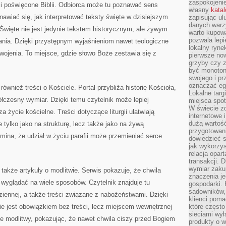
zaspokojeni
ci poświęcone Biblii. Odbiorca może tu poznawać sens
własny
kata
nawiać się, jak interpretować teksty święte w dzisiejszym
zapisując ul
danych warz
Święte nie jest jedynie tekstem historycznym, ale żywym
warto kupowa
pozwala lepi
ania. Dzięki przystępnym wyjaśnieniom nawet teologiczne
lokalny ryn
yswojenia. To miejsce, gdzie słowo Boże zestawia się z
pierwsze now
grzyby czy z
być monoton
swojego i pr
oznaczać egz
ównież treści o Kościele. Portal przybliża historię Kościoła,
Lokalne targ
ółczesny wymiar. Dzięki temu czytelnik może lepiej
miejsca spo
W świecie z
życie kościelne. Treści dotyczące liturgii ułatwiają
internetowe 
dużą wartoś
 tylko jako na strukturę, lecz także jako na żywą
przygotowani
omina, że udział w życiu parafii może przemieniać serce
dowiedzieć 
jak wykorzys
relacja opar
transakcji. D
wymiar zakup
akże artykuły o modlitwie. Serwis pokazuje, że chwila
znaczenia je
wyglądać na wiele sposobów. Czytelnik znajduje tu
gospodarki. 
sadowników,
ziennej, a także treści związane z nabożeństwami. Dzięki
klienci poma
nie jest obowiązkiem bez treści, lecz miejscem wewnętrznej
które często
sieciami wy
 modlitwy, pokazując, że nawet chwila ciszy przed Bogiem
produkty o w