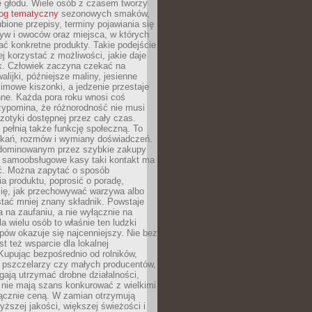
e głodu. Wiele osób z czasem tworzy
log tematyczny
sezonowych smaków,
ubione przepisy, terminy pojawiania się
yw i owoców oraz miejsca, w których
ć konkretne produkty. Takie podejście
ej korzystać z możliwości, jakie daje
ek. Człowiek zaczyna czekać na
alijki, późniejsze maliny, jesienne
imowe kiszonki, a jedzenie przestaje
ne. Każda pora roku wnosi coś
zypomina, że różnorodność nie musi
otyki dostępnej przez cały czas.
i pełnią także funkcję społeczną. To
tkań, rozmów i wymiany doświadczeń.
dominowanym przez szybkie zakupy
i samoobsługowe kasy taki kontakt ma
ć. Można zapytać o sposób
a produktu, poprosić o poradę,
się, jak przechowywać warzywa albo
tać mniej znany składnik. Powstaje
ta na zaufaniu, a nie wyłącznie na
la wielu osób to właśnie ten ludzki
ów okazuje się najcenniejszy. Nie bez
st też wsparcie dla lokalnej
Kupując bezpośrednio od rolników,
 pszczelarzy czy małych producentów,
gają utrzymać drobne działalności,
 nie mają szans konkurować z wielkimi
łącznie ceną. W zamian otrzymują
yższej jakości, większej świeżości i