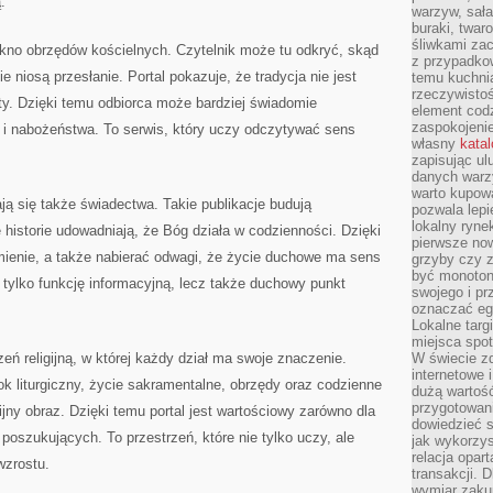
.
warzyw, sała
buraki, twar
śliwkami zac
kno obrzędów kościelnych. Czytelnik może tu odkryć, skąd
z przypadko
e niosą przesłanie. Portal pokazuje, że tradycja nie jest
temu kuchnia
rzeczywistoś
ty. Dzięki temu odbiorca może bardziej świadomie
element codz
zaspokojeni
a i nabożeństwa. To serwis, który uczy odczytywać sens
własny
kata
zapisując ul
danych warz
warto kupowa
ją się także świadectwa. Takie publikacje budują
pozwala lepi
lokalny ryn
historie udowadniają, że Bóg działa w codzienności. Dzięki
pierwsze now
ienie, a także nabierać odwagi, że życie duchowe ma sens
grzyby czy z
być monoton
e tylko funkcję informacyjną, lecz także duchowy punkt
swojego i pr
oznaczać egz
Lokalne targ
miejsca spo
zeń religijną, w której każdy dział ma swoje znaczenie.
W świecie z
internetowe 
 rok liturgiczny, życie sakramentalne, obrzędy oraz codzienne
dużą wartoś
przygotowani
jny obraz. Dzięki temu portal jest wartościowy zarówno dla
dowiedzieć 
 poszukujących. To przestrzeń, które nie tylko uczy, ale
jak wykorzys
relacja opar
wzrostu.
transakcji. D
wymiar zakup