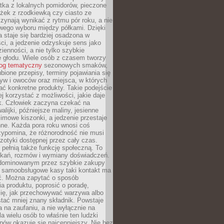
tka z lokalnych pomidorów, pieczone
ożek z rzodkiewką czy ciasto ze
zynają wynikać z rytmu pór roku, a nie
wego wyboru między półkami. Dzięki
 staje się bardziej osadzona w
ci, a jedzenie odzyskuje sens jako
ienności, a nie tylko szybkie
e głodu. Wiele osób z czasem tworzy
log tematyczny
sezonowych smaków,
ubione przepisy, terminy pojawiania się
yw i owoców oraz miejsca, w których
ć konkretne produkty. Takie podejście
ej korzystać z możliwości, jakie daje
ek. Człowiek zaczyna czekać na
alijki, późniejsze maliny, jesienne
imowe kiszonki, a jedzenie przestaje
ne. Każda pora roku wnosi coś
zypomina, że różnorodność nie musi
otyki dostępnej przez cały czas.
i pełnią także funkcję społeczną. To
tkań, rozmów i wymiany doświadczeń.
dominowanym przez szybkie zakupy
i samoobsługowe kasy taki kontakt ma
ć. Można zapytać o sposób
a produktu, poprosić o poradę,
się, jak przechowywać warzywa albo
tać mniej znany składnik. Powstaje
ta na zaufaniu, a nie wyłącznie na
la wielu osób to właśnie ten ludzki
ów okazuje się najcenniejszy. Nie bez