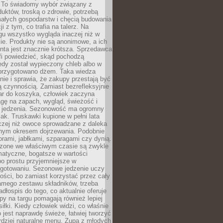
 To świadomy wybór związany z
duktów, troską o zdrowie, potrzebą
małych gospodarstw i chęcią budowania
cji z tym, co trafia na talerz. Na
gu wszystko wygląda inaczej niż w
e. Produkty nie są anonimowe, a ich
enta jest znacznie krótsza. Sprzedawca
fi powiedzieć, skąd pochodzą
edy został wypieczony chleb albo w
 przygotowano dżem. Taka wiedza
nie i sprawia, że zakupy przestają być
 czynnością. Zamiast bezrefleksyjnie
ar do koszyka, człowiek zaczyna
gę na zapach, wygląd, świeżość i
 jedzenia. Sezonowość ma ogromny
k. Truskawki kupione w pełni lata
czej niż owoce sprowadzane z daleka
lnym okresem dojrzewania. Podobnie
orami, jabłkami, szparagami czy dynią.
dzone we właściwym czasie są zwykle
matyczne, bogatsze w wartości
o prostu przyjemniejsze w
gotowaniu. Sezonowe jedzenie uczy
ości, bo zamiast korzystać przez cały
amego zestawu składników, trzeba
dłospis do tego, co aktualnie oferuje
py na targu pomagają również lepiej
iłki. Kiedy człowiek widzi, co właśnie
o jest naprawdę świeże, łatwiej tworzyć
rdziej naturalne menu. Zupa z młodych