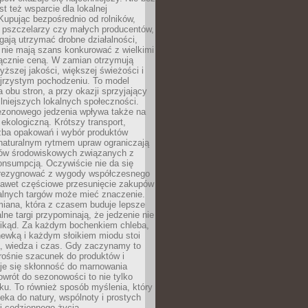
st też wsparcie dla lokalnej
Kupując bezpośrednio od rolników,
 pszczelarzy czy małych producentów,
gają utrzymać drobne działalności,
 nie mają szans konkurować z wielkimi
łącznie ceną. W zamian otrzymują
yższej jakości, większej świeżości i
ejrzystym pochodzeniu. To model
a obu stron, a przy okazji sprzyjający
lniejszych lokalnych społeczności.
ezonowego jedzenia wpływa także na
kologiczną. Krótszy transport,
czba opakowań i wybór produktów
naturalnym rytmem upraw ograniczają
ów środowiskowych związanych z
onsumpcją. Oczywiście nie da się
zrezygnować z wygody współczesnego
 nawet częściowe przesunięcie zakupów
kalnych targów może mieć znaczenie.
miana, która z czasem buduje lepsze
lne targi przypominają, że jedzenie nie
znikąd. Za każdym bochenkiem chleba,
ewką i każdym słoikiem miodu stoi
a, wiedza i czas. Gdy zaczynamy to
rośnie szacunek do produktów i
je się skłonność do marnowania
wrót do sezonowości to nie tylko
u. To również sposób myślenia, który
ieka do natury, wspólnoty i prostych
i codziennego życia.