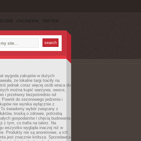
SCRIBE
FACEBOOK
TWITTER
 lat wygoda zakupów w dużych
wiała, że lokalne targi traciły na
ziś jednak coraz więcej osób wraca do
tórych można kupić warzywa, owoce,
wo i przetwory bezpośrednio od
. Powrót do sezonowego jedzenia i
akupów nie wynika wyłącznie z
 To świadomy wybór związany z
duktów, troską o zdrowie, potrzebą
małych gospodarstw i chęcią budowania
cji z tym, co trafia na talerz. Na
gu wszystko wygląda inaczej niż w
e. Produkty nie są anonimowe, a ich
enta jest znacznie krótsza. Sprzedawca