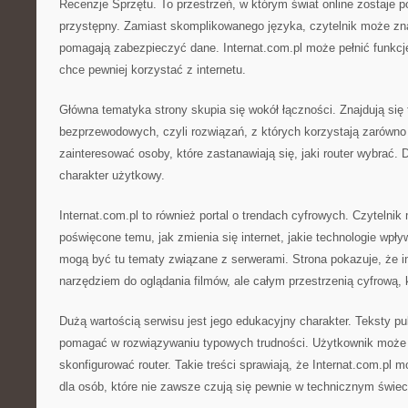
Recenzje Sprzętu. To przestrzeń, w którym świat online zostaje
przystępny. Zamiast skomplikowanego języka, czytelnik może zna
pomagają zabezpieczyć dane. Internat.com.pl może pełnić funkcję
chce pewniej korzystać z internetu.
Główna tematyka strony skupia się wokół łączności. Znajdują się 
bezprzewodowych, czyli rozwiązań, z których korzystają zarówno
zainteresować osoby, które zastanawiają się, jaki router wybrać.
charakter użytkowy.
Internat.com.pl to również portal o trendach cyfrowych. Czytelnik
poświęcone temu, jak zmienia się internet, jakie technologie wpł
mogą być tu tematy związane z serwerami. Strona pokazuje, że int
narzędziem do oglądania filmów, ale całym przestrzenią cyfrową, kt
Dużą wartością serwisu jest jego edukacyjny charakter. Teksty p
pomagać w rozwiązywaniu typowych trudności. Użytkownik może d
skonfigurować router. Takie treści sprawiają, że Internat.com.pl 
dla osób, które nie zawsze czują się pewnie w technicznym świec