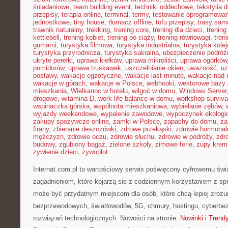
śniadaniowe
,
team building event
,
techniki oddechowe
,
tekstylia
przepisy
,
terapia online
,
terminal
,
termy
,
testowanie oprogramowan
jednostkowe
,
tiny house
,
tłumacz offline
,
tofu przepisy
,
trasy sa
trawnik naturalny
,
trekking
,
trening core
,
trening dla dzieci
,
trening
kettlebell
,
trening kobiet
,
trening po ciąży
,
trening równowagi
,
tren
gumami
,
turystyka filmowa
,
turystyka industrialna
,
turystyka kole
turystyka przyrodnicza
,
turystyka sakralna
,
ubezpieczenie podróż
ukryte perełki
,
uprawa kiełków
,
uprawa mikroliści
,
uprawa ogórków
pomidorów
,
uprawa truskawek
,
uszczelnianie okien
,
uważność
,
uz
postawy
,
wakacje egzotyczne
,
wakacje last minute
,
wakacje nad
wakacje w górach
,
wakacje w Polsce
,
webhooki
,
wektorowe bazy
mieszkania
,
Wielkanoc w hotelu
,
wilgoć w domu
,
Windows Server
drogowe
,
witamina D
,
work-life balance w domu
,
workshop surviva
wspinaczka górska
,
wspólnota mieszkaniowa
,
wybielanie zębów
,
wyjazdy weekendowe
,
wypalenie zawodowe
,
wypoczynek ekologi
zakupy spożywcze online
,
zamki w Polsce
,
zapachy do domu
,
za
firany
,
zbieranie deszczówki
,
zdrowe przekąski
,
zdrowie hormonal
mężczyzn
,
zdrowie oczu
,
zdrowie słuchu
,
zdrowie w podróży
,
zdr
budowy
,
zgubiony bagaż
,
zielone szkoły
,
zimowe ferie
,
zupy krem
żywienie dzieci
,
żywopłot
Internat.com.pl to wartościowy serwis poświęcony cyfrowemu świ
zagadnieniom, które kojarzą się z codziennym korzystaniem z spr
może być przydatnym miejscem dla osób, które chcą lepiej zrozum
bezprzewodowych, światłowodów, 5G, chmury, hostingu, cyberbe
rozwiązań technologicznych. Nowości na stronie:
Nowinki i Trendy