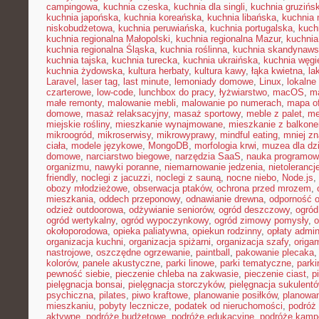
campingowa
,
kuchnia czeska
,
kuchnia dla singli
,
kuchnia gruzińs
kuchnia japońska
,
kuchnia koreańska
,
kuchnia libańska
,
kuchnia
niskobudżetowa
,
kuchnia peruwiańska
,
kuchnia portugalska
,
kuch
kuchnia regionalna Małopolski
,
kuchnia regionalna Mazur
,
kuchnia
kuchnia regionalna Śląska
,
kuchnia roślinna
,
kuchnia skandynaw
kuchnia tajska
,
kuchnia turecka
,
kuchnia ukraińska
,
kuchnia węgi
kuchnia żydowska
,
kultura herbaty
,
kultura kawy
,
łąka kwietna
,
la
Laravel
,
laser tag
,
last minute
,
lemoniady domowe
,
Linux
,
lokalne
czarterowe
,
low-code
,
lunchbox do pracy
,
łyżwiarstwo
,
macOS
,
m
małe remonty
,
malowanie mebli
,
malowanie po numerach
,
mapa of
domowe
,
masaż relaksacyjny
,
masaż sportowy
,
meble z palet
,
me
miejskie rośliny
,
mieszkanie wynajmowane
,
mieszkanie z balkon
mikroogród
,
mikroserwisy
,
mikrowyprawy
,
mindful eating
,
mniej z
ciała
,
modele językowe
,
MongoDB
,
morfologia krwi
,
muzea dla dzi
domowe
,
narciarstwo biegowe
,
narzędzia SaaS
,
nauka programow
organizmu
,
nawyki poranne
,
niemarnowanie jedzenia
,
nietoleranc
friendly
,
noclegi z jacuzzi
,
noclegi z sauną
,
nocne niebo
,
Node.js
,
obozy młodzieżowe
,
obserwacja ptaków
,
ochrona przed mrozem
,
mieszkania
,
oddech przeponowy
,
odnawianie drewna
,
odporność 
odzież outdoorowa
,
odżywianie seniorów
,
ogród deszczowy
,
ogród
ogród wertykalny
,
ogród wypoczynkowy
,
ogród zimowy pomysły
,
o
okołoporodowa
,
opieka paliatywna
,
opiekun rodzinny
,
opłaty admin
organizacja kuchni
,
organizacja spiżarni
,
organizacja szafy
,
origa
nastrojowe
,
oszczędne ogrzewanie
,
paintball
,
pakowanie plecaka
kolorów
,
panele akustyczne
,
parki linowe
,
parki tematyczne
,
parki
pewność siebie
,
pieczenie chleba na zakwasie
,
pieczenie ciast
,
p
pielęgnacja bonsai
,
pielęgnacja storczyków
,
pielęgnacja sukulent
psychiczna
,
pilates
,
piwo kraftowe
,
planowanie posiłków
,
planowa
mieszkaniu
,
pobyty lecznicze
,
podatek od nieruchomości
,
podróż
aktywne
,
podróże budżetowe
,
podróże edukacyjne
,
podróże kam