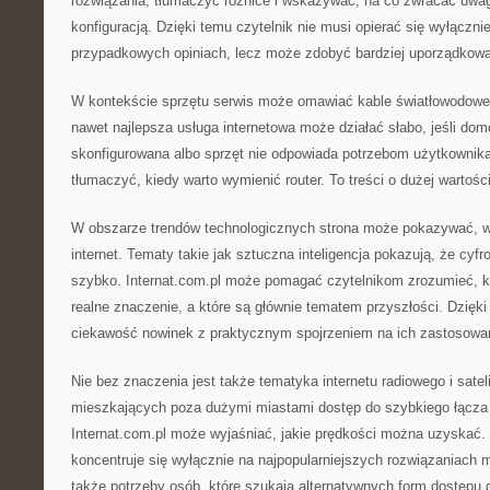
rozwiązania, tłumaczyć różnice i wskazywać, na co zwracać uwa
konfiguracją. Dzięki temu czytelnik nie musi opierać się wyłączn
przypadkowych opiniach, lecz może zdobyć bardziej uporządkow
W kontekście sprzętu serwis może omawiać kable światłowodowe.
nawet najlepsza usługa internetowa może działać słabo, jeśli dom
skonfigurowana albo sprzęt nie odpowiada potrzebom użytkownika
tłumaczyć, kiedy warto wymienić router. To treści o dużej wartośc
W obszarze trendów technologicznych strona może pokazywać, w
internet. Tematy takie jak sztuczna inteligencja pokazują, że cyfr
szybko. Internat.com.pl może pomagać czytelnikom zrozumieć, k
realne znaczenie, a które są głównie tematem przyszłości. Dzięk
ciekawość nowinek z praktycznym spojrzeniem na ich zastosowa
Nie bez znaczenia jest także tematyka internetu radiowego i satel
mieszkających poza dużymi miastami dostęp do szybkiego łącza
Internat.com.pl może wyjaśniać, jakie prędkości można uzyskać. 
koncentruje się wyłącznie na najpopularniejszych rozwiązaniach m
także potrzeby osób, które szukają alternatywnych form dostępu d