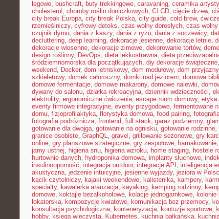
lęgowe
,
bushcraft
,
buty trekkingowe
,
caravaning
,
ceramika artyst
cholesterol
,
choroby roślin doniczkowych
,
CI CD
,
cięcie drzew
,
ci
city break Europa
,
city break Polska
,
city guide
,
cold brew
,
ćwicze
rzemieślniczy
,
cyfrowy detoks
,
czas wolny dorosłych
,
czas wolny 
czujnik dymu
,
dania z kaszy
,
dania z ryżu
,
dania z soczewicy
,
da
decluttering
,
deep learning
,
dekoracje jesienne
,
dekoracje letnie
,
d
dekoracje wiosenne
,
dekoracje zimowe
,
dekorowanie tortów
,
deme
design roślinny
,
DevOps
,
dieta lekkostrawna
,
dieta przeciwzapaln
śródziemnomorska dla początkujących
,
diy dekoracje świąteczne
weekend
,
Docker
,
dom letniskowy
,
dom modułowy
,
dom przyjazny
szkieletowy
,
domek całoroczny
,
domki nad jeziorem
,
domowa bibl
domowe fermentacje
,
domowe makarony
,
domowe nalewki
,
domow
dywany do salonu
,
działka rekreacyjna
,
dziennik wdzięczności
,
e
elektrolity
,
ergonomiczne ćwiczenia
,
escape room domowy
,
etyka 
eventy firmowe integracyjne
,
eventy przygodowe
,
fermentowane n
domu
,
fizjoprofilaktyka
,
florystyka domowa
,
food pairing
,
fotografi
fotografia podróżnicza
,
frontend
,
full stack
,
garaż podziemny
,
gla
gotowanie dla dwojga
,
gotowanie na ognisku
,
gotowanie rodzinne
,
granice osobiste
,
GraphQL
,
gravel
,
grillowanie sezonowe
,
gry kar
online
,
gry planszowe strategiczne
,
gry zespołowe
,
hamakowanie
jamy ustnej
,
higiena snu
,
higiena wzroku
,
home staging
,
hostele r
hurtownie danych
,
hydroponika domowa
,
implanty słuchowe
,
inde
insulinooporność
,
integracja outdoor
,
integracje API
,
inteligencja 
akustyczna
,
jedzenie intuicyjne
,
jesienne wyjazdy
,
jeziora w Pols
kącik czytelniczy
,
kajaki weekendowe
,
kalistenika
,
kampery
,
karm
specialty
,
kawalerka aranżacja
,
kayaking
,
kemping rodzinny
,
kemp
domowe
,
koktajle bezalkoholowe
,
kolacje jednogarnkowe
,
kolonie 
lokatorska
,
kompozycje kwiatowe
,
komunikacja bez przemocy
,
ko
konsultacja psychologiczna
,
konteneryzacja
,
kontuzje sportowe
,
hobby
,
księga wieczysta
,
Kubernetes
,
kuchnia bałkańska
,
kuchnia