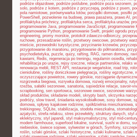
podróże objazdowe
,
podróże poślubne
,
podróże poza sezonem
,
p
solo
,
podróże z kotem
,
podróże z przyczepą
,
podróże z psem
,
po
pola namiotowe
,
porównywarka lotów
,
porządki domowe
,
posiłki p
PowerShell
,
pozwolenie na budowę
,
prawa pasażera
,
prawo AI
,
pr
profilaktyka próchnicy
,
profilaktyka serca
,
profilaktyka urazów
,
pr
programowanie Java
,
programowanie JavaScript
,
programowanie K
programowanie Python
,
programowanie Swift
,
projekt ogrodu pr
engineering
,
promy morskie
,
protokół zdawczo-odbiorczy
,
przepr
ruchowe
,
przesadzanie roślin
,
przetwory owocowe
,
przetwory war
mieście
,
przewodniki turystyczne
,
przycinanie krzewów
,
przyczep
przygotowanie do maratonu
,
przygotowanie do półmaratonu
,
przyp
psychodietetyka
,
puzzle
,
quizy
,
rafting
,
RAG
,
ramen domowy
,
rav
kawiarni
,
Redis
,
regeneracja po treningu
,
regulamin osiedla
,
rehabi
rehabilitacja po urazie
,
rejsy rzeczne
,
relacje partnerskie
,
relaks 
renowacja mebli
,
REST API
,
restauracje wegańskie
,
road trip
,
rol
cieniolubne
,
rośliny doniczkowe pielęgnacja
,
rośliny egzotyczne
,
r
oczyszczające powietrze
,
rowery górskie
,
rozciąganie dynamiczn
rozgrzewka biegowa
,
rozrywka domowa
,
rozwój emocjonalny
,
ruty
rzeźba
,
sałatki sezonowe
,
sanatoria
,
sąsiedzkie relacje
,
savoir-vi
scrapbooking
,
sen sportowca
,
sezonowe owoce
,
sezonowe warzy
skład produktów
,
składanie modeli
,
skrypty bash
,
skrzynka narzę
podróży
,
slow travel
,
śniadania wysokobiałkowe
,
sosy domowe
,
s
domowa
,
spływy kajakowe rodzinne
,
spółdzielnia mieszkaniowa
,
trekkingowy
,
SQLite
,
stabilizacja
,
stodoła mieszkalna
,
stomatolo
azjatycki
,
strefa relaksu
,
stres przewlekły
,
struktury danych
,
styl 
eklektyczny
,
styl japandi
,
styl maksymalistyczny
,
styl mid-centur
modern farmhouse
,
superfood lokalne
,
survival
,
sushi w domu
,
su
niebieskie
,
świece sojowe
,
sylwester w górach
,
Symfony
,
szczepi
roślin
,
szlaki górskie
,
szlaki historyczne
,
szlaki kulinarne
,
szlaki 
szlaki rowerowe rodzinne
,
szlaki winiarskie
,
szlaki zamków
,
tanie 