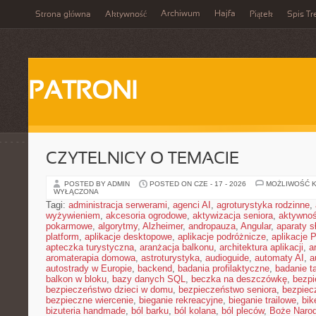
Archiwum
Hajfa
Strona główna
Aktywność
Piątek
Spis Tr
PATRONI
CZYTELNICY O TEMACIE
POSTED BY ADMIN
POSTED ON CZE - 17 - 2026
MOŻLIWOŚĆ 
WYŁĄCZONA
Tagi:
administracja serwerami
,
agenci AI
,
agroturystyka rodzinne
,
wyżywieniem
,
akcesoria ogrodowe
,
aktywizacja seniora
,
aktywnoś
pokarmowe
,
algorytmy
,
Alzheimer
,
andropauza
,
Angular
,
aparaty 
platform
,
aplikacje desktopowe
,
aplikacje podróżnicze
,
aplikacje
apteczka turystyczna
,
aranżacja balkonu
,
architektura aplikacji
,
a
aromaterapia domowa
,
astroturystyka
,
audioguide
,
automaty AI
,
a
autostrady w Europie
,
backend
,
badania profilaktyczne
,
badanie t
balkon w bloku
,
bazy danych SQL
,
beczka na deszczówkę
,
bezpi
bezpieczeństwo dzieci w domu
,
bezpieczeństwo seniora
,
bezpiec
bezpieczne wiercenie
,
bieganie rekreacyjne
,
bieganie trailowe
,
bik
bizuteria handmade
,
ból barku
,
ból kolana
,
ból pleców
,
Boże Naro