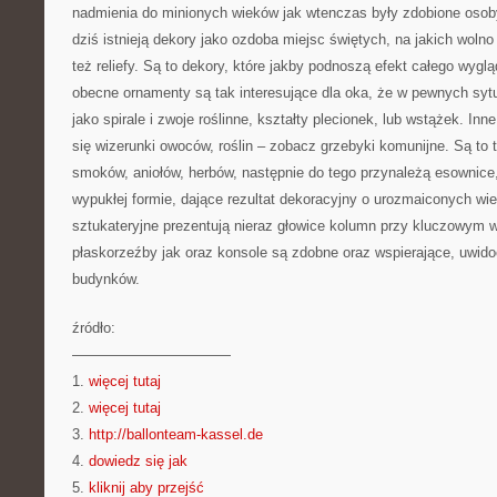
nadmienia do minionych wieków jak wtenczas były zdobione osoby
dziś istnieją dekory jako ozdoba miejsc świętych, na jakich wolno
też reliefy. Są to dekory, które jakby podnoszą efekt całego wyg
obecne ornamenty są tak interesujące dla oka, że w pewnych syt
jako spirale i zwoje roślinne, kształty plecionek, lub wstążek. Inn
się wizerunki owoców, roślin – zobacz grzebyki komunijne. Są to 
smoków, aniołów, herbów, następnie do tego przynależą esownice
wypukłej formie, dające rezultat dekoracyjny o urozmaiconych wi
sztukateryjne prezentują nieraz głowice kolumn przy kluczowym
płaskorzeźby jak oraz konsole są zdobne oraz wspierające, uwido
budynków.
źródło:
———————————
1.
więcej tutaj
2.
więcej tutaj
3.
http://ballonteam-kassel.de
4.
dowiedz się jak
5.
kliknij aby przejść