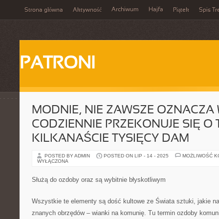
Archiwum
Hajfa
Strona główna
Aktywność
Piątek
Spis Tr
PATRONI
MODNIE, NIE ZAWSZE OZNACZA
CODZIENNIE PRZEKONUJE SIĘ O
KILKANAŚCIE TYSIĘCY DAM
POSTED BY ADMIN
POSTED ON LIP - 14 - 2025
MOŻLIWOŚĆ 
WYŁĄCZONA
Służą do ozdoby oraz są wybitnie błyskotliwym
Wszystkie te elementy są dość kultowe ze Świata sztuki, jakie n
znanych obrzędów – wianki na komunię. Tu termin ozdoby komunij