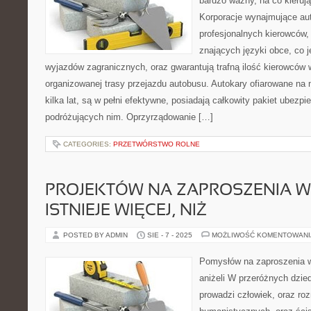
bardzo ważny, na co kieruj
Korporacje wynajmujące au
profesjonalnych kierowców,
znających języki obce, co j
wyjazdów zagranicznych, oraz gwarantują trafną ilość kierowców 
organizowanej trasy przejazdu autobusu. Autokary ofiarowane na 
kilka lat, są w pełni efektywne, posiadają całkowity pakiet ubezpi
podróżujących nim. Oprzyrządowanie […]
CATEGORIES:
PRZETWÓRSTWO ROLNE
PROJEKTÓW NA ZAPROSZENIA 
ISTNIEJE WIĘCEJ, NIŻ
POSTED BY ADMIN
SIE - 7 - 2025
MOŻLIWOŚĆ KOMENTOWAN
Pomysłów na zaproszenia we
aniżeli W przeróżnych dzied
prowadzi człowiek, oraz ro