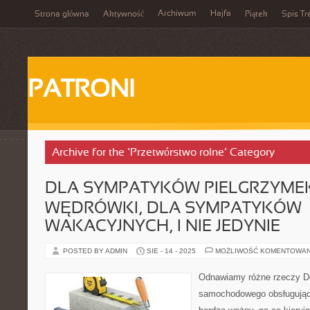
Archiwum
Hajfa
Strona główna
Aktywność
Piątek
Spis Tr
PATRONI
Archive for the ‘Przetwórstwo rolne’ Category
DLA SYMPATYKÓW PIELGRZYMEK
WĘDRÓWKI, DLA SYMPATYKÓW
WAKACYJNYCH, I NIE JEDYNIE
POSTED BY ADMIN
SIE - 14 - 2025
MOŻLIWOŚĆ KOMENTOWA
Odnawiamy różne rzeczy De
samochodowego obsługujące