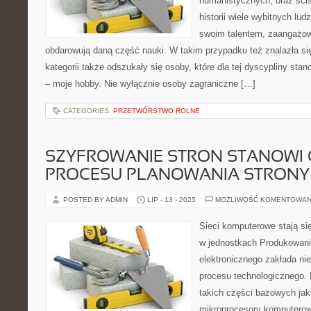
humanistycznych, oraz ścis
historii wiele wybitnych ludz
swoim talentem, zaangażowa
obdarowują daną część nauki. W takim przypadku też znalazła si
kategorii także odszukały się osoby, które dla tej dyscypliny sta
– moje hobby. Nie wyłącznie osoby zagraniczne […]
CATEGORIES:
PRZETWÓRSTWO ROLNE
SZYFROWANIE STRON STANOWI
PROCESU PLANOWANIA STRONY
POSTED BY ADMIN
LIP - 13 - 2025
MOŻLIWOŚĆ KOMENTOWAN
Sieci komputerowe stają si
w jednostkach Produkowan
elektronicznego zakłada ni
procesu technologicznego. 
takich części bazowych jak
mikroprocesory komputerow