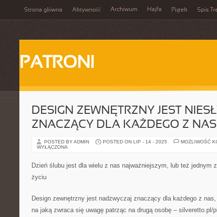
Archiwum
Hajfa
Strona główna
Aktywność
Piątek
Spis Tr
PATRONI
DESIGN ZEWNĘTRZNY JEST NIES
ZNACZĄCY DLA KAŻDEGO Z NAS
POSTED BY ADMIN
POSTED ON LIP - 14 - 2025
MOŻLIWOŚĆ 
WYŁĄCZONA
Dzień ślubu jest dla wielu z nas najważniejszym, lub też jednym z
życiu
Design zewnętrzny jest nadzwyczaj znaczący dla każdego z nas,
na jaką zwraca się uwagę patrząc na drugą osobę – silveretto.pl/p