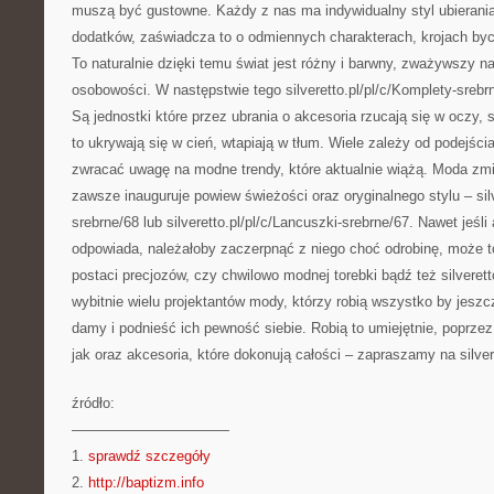
muszą być gustowne. Każdy z nas ma indywidualny styl ubierania 
dodatków, zaświadcza to o odmiennych charakterach, krojach byc
To naturalnie dzięki temu świat jest różny i barwny, zważywszy n
osobowości. W następstwie tego silveretto.pl/pl/c/Komplety-srebr
Są jednostki które przez ubrania o akcesoria rzucają się w oczy, 
to ukrywają się w cień, wtapiają w tłum. Wiele zależy od podejści
zwracać uwagę na modne trendy, które aktualnie wiążą. Moda zmie
zawsze inauguruje powiew świeżości oraz oryginalnego stylu – silve
srebrne/68 lub silveretto.pl/pl/c/Lancuszki-srebrne/67. Nawet jeśli
odpowiada, należałoby zaczerpnąć z niego choć odrobinę, może t
postaci precjozów, czy chwilowo modnej torebki bądź też silverett
wybitnie wielu projektantów mody, którzy robią wszystko by jeszcz
damy i podnieść ich pewność siebie. Robią to umiejętnie, poprzez
jak oraz akcesoria, które dokonują całości – zapraszamy na silvere
źródło:
———————————
1.
sprawdź szczegóły
2.
http://baptizm.info