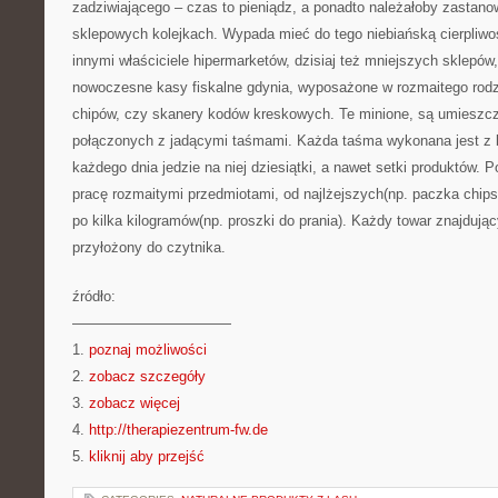
zadziwiającego – czas to pieniądz, a ponadto należałoby zastanowi
sklepowych kolejkach. Wypada mieć do tego niebiańską cierpliw
innymi właściciele hipermarketów, dzisiaj też mniejszych sklepów,
nowoczesne kasy fiskalne gdynia, wyposażone w rozmaitego rodz
chipów, czy skanery kodów kreskowych. Te minione, są umieszcz
połączonych z jadącymi taśmami. Każda taśma wykonana jest z b
każdego dnia jedzie na niej dziesiątki, a nawet setki produktów. P
pracę rozmaitymi przedmiotami, od najlżejszych(np. paczka chip
po kilka kilogramów(np. proszki do prania). Każdy towar znajdują
przyłożony do czytnika.
źródło:
———————————
1.
poznaj możliwości
2.
zobacz szczegóły
3.
zobacz więcej
4.
http://therapiezentrum-fw.de
5.
kliknij aby przejść