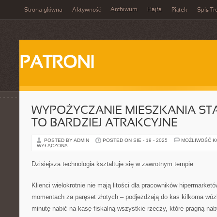
Archiwum
Hajfa
Strona główna
Aktywność
Piątek
Spis Tr
PATRONI
WYPOŻYCZANIE MIESZKANIA STA
TO BARDZIEJ ATRAKCYJNE
POSTED BY ADMIN
POSTED ON SIE - 19 - 2025
MOŻLIWOŚĆ 
WYŁĄCZONA
Dzisiejsza technologia kształtuje się w zawrotnym tempie
Klienci wielokrotnie nie mają litości dla pracowników hipermarke
momentach za paręset złotych – podjeżdżają do kas kilkoma wóz
minutę nabić na kasę fiskalną wszystkie rzeczy, które pragną nab