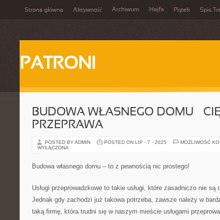
Archiwum
Hajfa
Strona główna
Aktywność
Piątek
Spis Tr
PATRONI
BUDOWA WŁASNEGO DOMU – CI
PRZEPRAWA
POSTED BY ADMIN
POSTED ON LIP - 7 - 2025
MOŻLIWOŚĆ K
WYŁĄCZONA
Budowa własnego domu – to z pewnością nic prostego!
Usługi przeprowadzkowe to takie usługi, które zasadniczo nie są
Jednak gdy zachodzi już takowa potrzeba, zawsze należy w bard
taką firmę, która trudni się w naszym mieście usługami przepro