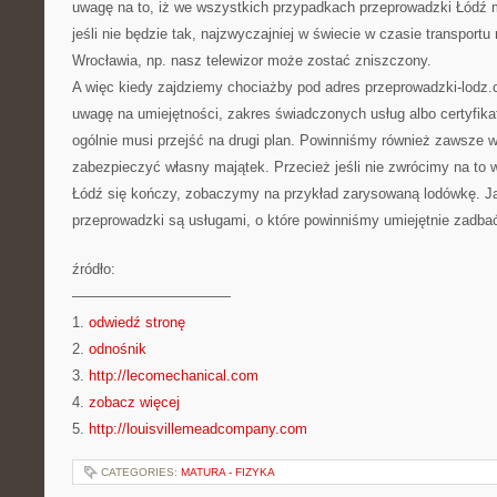
uwagę na to, iż we wszystkich przypadkach przeprowadzki Łódź 
jeśli nie będzie tak, najzwyczajniej w świecie w czasie transportu
Wrocławia, np. nasz telewizor może zostać zniszczony.
A więc kiedy zajdziemy chociażby pod adres przeprowadzki-lodz
uwagę na umiejętności, zakres świadczonych usług albo certyfikaty
ogólnie musi przejść na drugi plan. Powinniśmy również zawsze 
zabezpieczyć własny majątek. Przecież jeśli nie zwrócimy na to w
Łódź się kończy, zobaczymy na przykład zarysowaną lodówkę. J
przeprowadzki są usługami, o które powinniśmy umiejętnie zadba
źródło:
———————————
1.
odwiedź stronę
2.
odnośnik
3.
http://lecomechanical.com
4.
zobacz więcej
5.
http://louisvillemeadcompany.com
CATEGORIES:
MATURA - FIZYKA