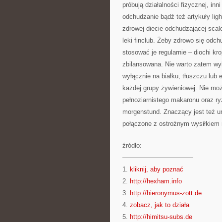
próbują działalności fizycznej, i
odchudzanie bądź też artykuły lig
zdrowej diecie odchudzającej scal
leki finclub. Żeby zdrowo się od
stosować je regularnie – diochi kr
zbilansowana. Nie warto zatem wy
wyłącznie na białku, tłuszczu lub
każdej grupy żywieniowej. Nie m
pełnoziarnistego makaronu oraz ry
morgenstund. Znaczący jest też u
połączone z ostrożnym wysiłkiem
źródło:
———————————
1.
kliknij, aby poznać
2.
http://hexham.info
3.
http://hieronymus-zott.de
4.
zobacz, jak to działa
5.
http://himitsu-subs.de