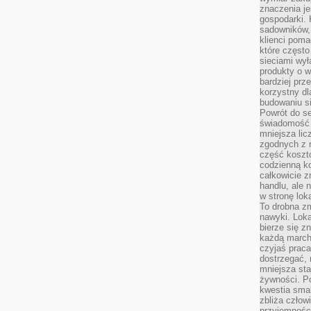
znaczenia je
gospodarki. 
sadowników,
klienci poma
które często
sieciami wy
produkty o w
bardziej prz
korzystny dl
budowaniu si
Powrót do s
świadomość e
mniejsza li
zgodnych z 
część koszt
codzienną k
całkowicie 
handlu, ale
w stronę lo
To drobna z
nawyki. Loka
bierze się 
każdą march
czyjaś prac
dostrzegać, 
mniejsza sta
żywności. Po
kwestia smak
zbliża człow
przyjemnośc