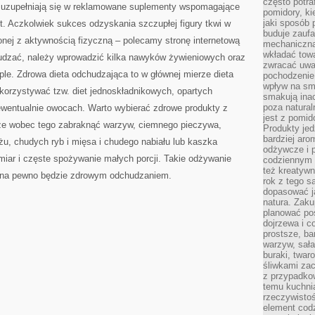
często potra
nni uzupełniają się w reklamowane suplementy wspomagające
pomidory, ki
jaki sposób
ht. Aczkolwiek sukces odzyskania szczupłej figury tkwi w
buduje zaufa
onej z aktywnością fizyczną – polecamy stronę internetową
mechaniczną
wkładać tow
chudzać, należy wprowadzić kilka nawyków żywieniowych oraz
zwracać uwa
ople. Zdrowa dieta odchudzająca to w głównej mierze dieta
pochodzenie
wpływ na sma
korzystywać tzw. diet jednoskładnikowych, opartych
smakują ina
poza natura
 ewentualnie owocach. Warto wybierać zdrowe produkty z
jest z pomid
oże wobec tego zabraknąć warzyw, ciemnego pieczywa,
Produkty je
bardziej aro
żu, chudych ryb i mięsa i chudego nabiału lub kaszka
odżywcze i p
miar i częste spożywanie małych porcji. Takie odżywanie
codziennym 
też kreatywn
 na pewno będzie zdrowym odchudzaniem.
rok z tego s
dopasować ja
natura. Zaku
planować pos
dojrzewa i c
prostsze, ba
warzyw, sała
buraki, twar
śliwkami zac
z przypadko
temu kuchnia
rzeczywistoś
element codz