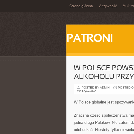
Archi
Strona główna
Aktywność
PATRONI
W POLSCE POWS
ALKOHOLU PRZY 
POSTED BY ADMIN
POSTED ON 
WYŁĄCZONA
W Polsce globalne jest spożywanie
Znaczna cześć społeczeństwa ma 
jedna druga Polaków. Nic zatem dz
odchudzać. Niestety tylko niewielu