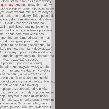
e głodu. Wiele osób z czasem tworzy
log tematyczny
sezonowych smaków,
ubione przepisy, terminy pojawiania się
yw i owoców oraz miejsca, w których
ć konkretne produkty. Takie podejście
ej korzystać z możliwości, jakie daje
ek. Człowiek zaczyna czekać na
alijki, późniejsze maliny, jesienne
imowe kiszonki, a jedzenie przestaje
ne. Każda pora roku wnosi coś
zypomina, że różnorodność nie musi
otyki dostępnej przez cały czas.
i pełnią także funkcję społeczną. To
tkań, rozmów i wymiany doświadczeń.
dominowanym przez szybkie zakupy
i samoobsługowe kasy taki kontakt ma
ć. Można zapytać o sposób
a produktu, poprosić o poradę,
się, jak przechowywać warzywa albo
tać mniej znany składnik. Powstaje
ta na zaufaniu, a nie wyłącznie na
la wielu osób to właśnie ten ludzki
ów okazuje się najcenniejszy. Nie bez
st też wsparcie dla lokalnej
Kupując bezpośrednio od rolników,
 pszczelarzy czy małych producentów,
gają utrzymać drobne działalności,
 nie mają szans konkurować z wielkimi
łącznie ceną. W zamian otrzymują
yższej jakości, większej świeżości i