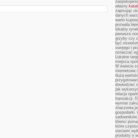
zaspokojeni
własny
kata
zapisując ul
danych warz
warto kupowa
pozwala lepi
lokalny ryn
pierwsze now
grzyby czy z
być monoton
swojego i pr
oznaczać egz
Lokalne targ
miejsca spo
W świecie z
internetowe 
dużą wartoś
przygotowani
dowiedzieć 
jak wykorzys
relacja opar
transakcji. D
wymiar zakup
znaczenia je
gospodarki. 
sadowników,
klienci poma
które często
sieciami wy
produkty o w