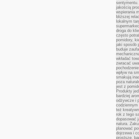
sentymentu.
jakością pro
wspierania 
bliższej rela
lokalnym tar
supermarkeci
droga do kli
często potra
pomidory, ki
jaki sposób
buduje zaufa
mechaniczną
wkładać tow
zwracać uwa
pochodzenie
wpływ na sma
smakują ina
poza natura
jest z pomid
Produkty je
bardziej aro
odżywcze i p
codziennym 
też kreatywn
rok z tego s
dopasować ja
natura. Zaku
planować pos
dojrzewa i c
prostsze, ba