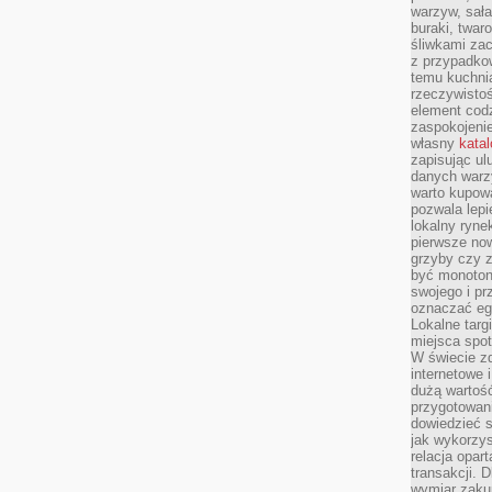
warzyw, sała
buraki, twar
śliwkami zac
z przypadko
temu kuchnia
rzeczywistoś
element codz
zaspokojeni
własny
kata
zapisując ul
danych warz
warto kupowa
pozwala lepi
lokalny ryn
pierwsze now
grzyby czy z
być monoton
swojego i pr
oznaczać egz
Lokalne targ
miejsca spo
W świecie z
internetowe 
dużą wartoś
przygotowani
dowiedzieć 
jak wykorzys
relacja opar
transakcji. D
wymiar zakup