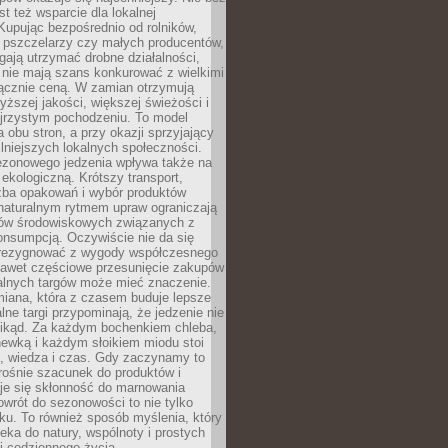
st też wsparcie dla lokalnej
Kupując bezpośrednio od rolników,
 pszczelarzy czy małych producentów,
gają utrzymać drobne działalności,
 nie mają szans konkurować z wielkimi
łącznie ceną. W zamian otrzymują
yższej jakości, większej świeżości i
ejrzystym pochodzeniu. To model
a obu stron, a przy okazji sprzyjający
lniejszych lokalnych społeczności.
ezonowego jedzenia wpływa także na
kologiczną. Krótszy transport,
czba opakowań i wybór produktów
naturalnym rytmem upraw ograniczają
ów środowiskowych związanych z
onsumpcją. Oczywiście nie da się
zrezygnować z wygody współczesnego
 nawet częściowe przesunięcie zakupów
kalnych targów może mieć znaczenie.
miana, która z czasem buduje lepsze
lne targi przypominają, że jedzenie nie
znikąd. Za każdym bochenkiem chleba,
ewką i każdym słoikiem miodu stoi
a, wiedza i czas. Gdy zaczynamy to
rośnie szacunek do produktów i
je się skłonność do marnowania
wrót do sezonowości to nie tylko
u. To również sposób myślenia, który
ieka do natury, wspólnoty i prostych
i codziennego życia.