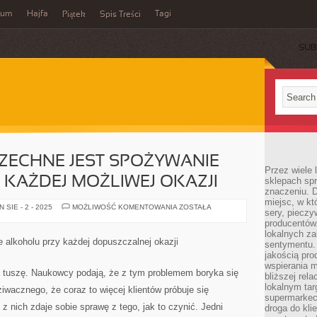
wum
Hajfa
Tagi
Piątek
Spis Treści
SUB
ZECHNE JEST SPOŻYWANIE
Przez wiele
KAŻDEJ MOŻLIWEJ OKAZJI
sklepach spra
znaczeniu. D
miejsc, w k
W
SIE - 2 - 2025
MOŻLIWOŚĆ KOMENTOWANIA
ZOSTAŁA
sery, pieczy
POLSCE
POWSZECHNE
producentów
JEST
lokalnych z
SPOŻYWANIE
 alkoholu przy każdej dopuszczalnej okazji
sentymentu.
ALKOHOLU
PRZY
jakością pro
KAŻDEJ
wspierania 
MOŻLIWEJ
tuszę. Naukowcy podają, że z tym problemem boryka się
bliższej rela
OKAZJI
lokalnym tar
iwacznego, że coraz to więcej klientów próbuje się
supermarkeci
 z nich zdaje sobie sprawę z tego, jak to czynić. Jedni
droga do kli