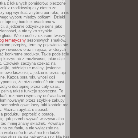
tka z lokalnych pomidorów, pieczone
ożek z rzodkiewką czy ciasto ze
zynają wynikać z rytmu pór roku, a nie
wego wyboru między półkami. Dzięki
 staje się bardziej osadzona w
ci, a jedzenie odzyskuje sens jako
ienności, a nie tylko szybkie
e głodu. Wiele osób z czasem tworzy
log tematyczny
sezonowych smaków,
ubione przepisy, terminy pojawiania się
yw i owoców oraz miejsca, w których
ć konkretne produkty. Takie podejście
ej korzystać z możliwości, jakie daje
ek. Człowiek zaczyna czekać na
alijki, późniejsze maliny, jesienne
imowe kiszonki, a jedzenie przestaje
ne. Każda pora roku wnosi coś
zypomina, że różnorodność nie musi
otyki dostępnej przez cały czas.
i pełnią także funkcję społeczną. To
tkań, rozmów i wymiany doświadczeń.
dominowanym przez szybkie zakupy
i samoobsługowe kasy taki kontakt ma
ć. Można zapytać o sposób
a produktu, poprosić o poradę,
się, jak przechowywać warzywa albo
tać mniej znany składnik. Powstaje
ta na zaufaniu, a nie wyłącznie na
la wielu osób to właśnie ten ludzki
ów okazuje się najcenniejszy. Nie bez