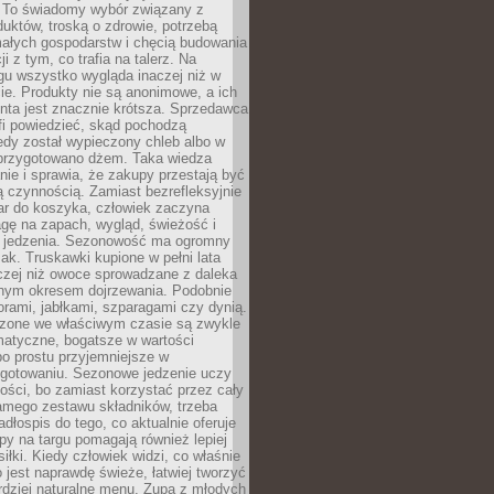
 To świadomy wybór związany z
duktów, troską o zdrowie, potrzebą
małych gospodarstw i chęcią budowania
cji z tym, co trafia na talerz. Na
gu wszystko wygląda inaczej niż w
e. Produkty nie są anonimowe, a ich
enta jest znacznie krótsza. Sprzedawca
fi powiedzieć, skąd pochodzą
edy został wypieczony chleb albo w
 przygotowano dżem. Taka wiedza
nie i sprawia, że zakupy przestają być
 czynnością. Zamiast bezrefleksyjnie
ar do koszyka, człowiek zaczyna
gę na zapach, wygląd, świeżość i
 jedzenia. Sezonowość ma ogromny
k. Truskawki kupione w pełni lata
czej niż owoce sprowadzane z daleka
lnym okresem dojrzewania. Podobnie
orami, jabłkami, szparagami czy dynią.
dzone we właściwym czasie są zwykle
matyczne, bogatsze w wartości
o prostu przyjemniejsze w
gotowaniu. Sezonowe jedzenie uczy
ości, bo zamiast korzystać przez cały
amego zestawu składników, trzeba
dłospis do tego, co aktualnie oferuje
py na targu pomagają również lepiej
iłki. Kiedy człowiek widzi, co właśnie
o jest naprawdę świeże, łatwiej tworzyć
rdziej naturalne menu. Zupa z młodych