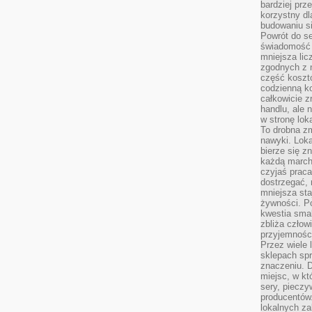
bardziej prz
korzystny dl
budowaniu si
Powrót do s
świadomość e
mniejsza li
zgodnych z 
część koszt
codzienną k
całkowicie 
handlu, ale
w stronę lo
To drobna z
nawyki. Loka
bierze się 
każdą march
czyjaś prac
dostrzegać, 
mniejsza sta
żywności. Po
kwestia smak
zbliża człow
przyjemnośc
Przez wiele
sklepach spra
znaczeniu. D
miejsc, w k
sery, pieczy
producentów
lokalnych z