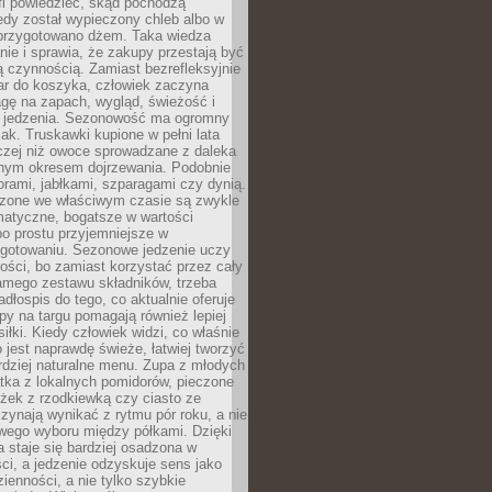
fi powiedzieć, skąd pochodzą
edy został wypieczony chleb albo w
 przygotowano dżem. Taka wiedza
nie i sprawia, że zakupy przestają być
 czynnością. Zamiast bezrefleksyjnie
ar do koszyka, człowiek zaczyna
gę na zapach, wygląd, świeżość i
 jedzenia. Sezonowość ma ogromny
k. Truskawki kupione w pełni lata
czej niż owoce sprowadzane z daleka
lnym okresem dojrzewania. Podobnie
orami, jabłkami, szparagami czy dynią.
dzone we właściwym czasie są zwykle
matyczne, bogatsze w wartości
o prostu przyjemniejsze w
gotowaniu. Sezonowe jedzenie uczy
ości, bo zamiast korzystać przez cały
amego zestawu składników, trzeba
dłospis do tego, co aktualnie oferuje
py na targu pomagają również lepiej
iłki. Kiedy człowiek widzi, co właśnie
o jest naprawdę świeże, łatwiej tworzyć
rdziej naturalne menu. Zupa z młodych
tka z lokalnych pomidorów, pieczone
ożek z rzodkiewką czy ciasto ze
zynają wynikać z rytmu pór roku, a nie
wego wyboru między półkami. Dzięki
 staje się bardziej osadzona w
ci, a jedzenie odzyskuje sens jako
ienności, a nie tylko szybkie