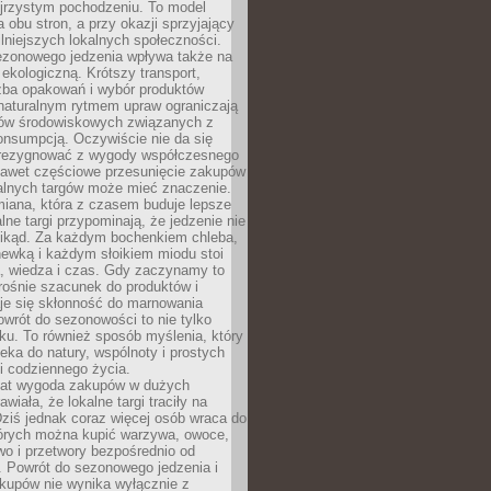
ejrzystym pochodzeniu. To model
a obu stron, a przy okazji sprzyjający
lniejszych lokalnych społeczności.
ezonowego jedzenia wpływa także na
kologiczną. Krótszy transport,
czba opakowań i wybór produktów
naturalnym rytmem upraw ograniczają
ów środowiskowych związanych z
onsumpcją. Oczywiście nie da się
zrezygnować z wygody współczesnego
 nawet częściowe przesunięcie zakupów
kalnych targów może mieć znaczenie.
miana, która z czasem buduje lepsze
lne targi przypominają, że jedzenie nie
znikąd. Za każdym bochenkiem chleba,
ewką i każdym słoikiem miodu stoi
a, wiedza i czas. Gdy zaczynamy to
rośnie szacunek do produktów i
je się skłonność do marnowania
wrót do sezonowości to nie tylko
u. To również sposób myślenia, który
ieka do natury, wspólnoty i prostych
i codziennego życia.
 lat wygoda zakupów w dużych
wiała, że lokalne targi traciły na
ziś jednak coraz więcej osób wraca do
tórych można kupić warzywa, owoce,
wo i przetwory bezpośrednio od
. Powrót do sezonowego jedzenia i
akupów nie wynika wyłącznie z