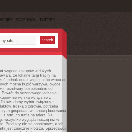
SCRIBE
FACEBOOK
TWITTER
 lat wygoda zakupów w dużych
wiała, że lokalne targi traciły na
ziś jednak coraz więcej osób wraca do
tórych można kupić warzywa, owoce,
wo i przetwory bezpośrednio od
. Powrót do sezonowego jedzenia i
akupów nie wynika wyłącznie z
 To świadomy wybór związany z
duktów, troską o zdrowie, potrzebą
małych gospodarstw i chęcią budowania
cji z tym, co trafia na talerz. Na
gu wszystko wygląda inaczej niż w
e. Produkty nie są anonimowe, a ich
enta jest znacznie krótsza. Sprzedawca