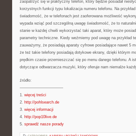
zaopatrzyć się w praktyczny telefon, który będzie posiadał niesłyc
korzystnych funkcji typu lokalizacja numeru telefonu. Na przykł
świadomość, że w telefonach jest zaoferowana możliwość wykon
wypada wziąć pod szczególną uwagę świadomość, że to naturaln
stanie w każdej chwili wykorzystać taki aparat, który może posia
parametry techniczne. Kiedy weźmiemy pod uwagę na przykład t
zauważymy, że posiadają aparaty cyfrowe posiadające nawet 5 m
że też takie telefony posiadają dotykowe ekrany, dzięki którym
prędkim czasie przemieszczać się po menu danego telefonu. A ist
dotyczące odtwarzacza muzyki, który oferuje nam niemalże każdy
źródło:
———————————
1.
więcej treści
2.
http://pohlsearch.de
3.
więcej informacji
4.
http://pop10live.de
5.
sprawdź nasze porady
CATEGORIES:
KARIERA I ROZWÓJ ZAWODOWY