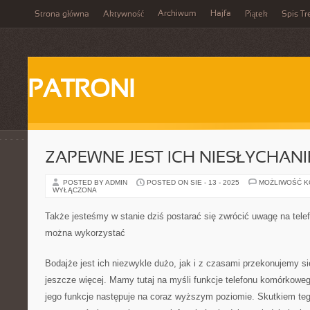
Archiwum
Hajfa
Strona główna
Aktywność
Piątek
Spis Tr
PATRONI
ZAPEWNE JEST ICH NIESŁYCHANI
POSTED BY ADMIN
POSTED ON SIE - 13 - 2025
MOŻLIWOŚĆ 
WYŁĄCZONA
Także jesteśmy w stanie dziś postarać się zwrócić uwagę na tel
można wykorzystać
Bodajże jest ich niezwykle dużo, jak i z czasami przekonujemy s
jeszcze więcej. Mamy tutaj na myśli funkcje telefonu komórkoweg
jego funkcje następuje na coraz wyższym poziomie. Skutkiem t