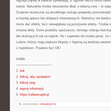
najzwyczajniej w świecie spowodują, iż ogólnie nasza skóra nare
stanie. Naturalnie trzeba nieustannie dbać o własną cerę – to naj
Szalenie skuteczne są wszelkiego rodzaju preparaty przeciwtrąd
w każdej aptece lub sklepach internetowych. Niektórzy nie bardzo 
może dać efekty, lecz niewątpliwie są pozytywne efekty. Trzeba
zmianę diety. Ostre produkty spożywcze, różnego rodzaju ketchu
dla skarżących się na trądzik. No i zapewne nie trzeba pisać, że 
Ludzie, którzy mają większe kłopoty z higieną są bardziej naraże
z trądzikiem. Powinno być OK!
źródło:
———————————
1.
link
2.
kliknij, aby sprawdzić
3.
kliknij tutaj
4.
więcej informacji
5.
https://urbancupid.pl
CATEGORIES:
IRISHROOTS