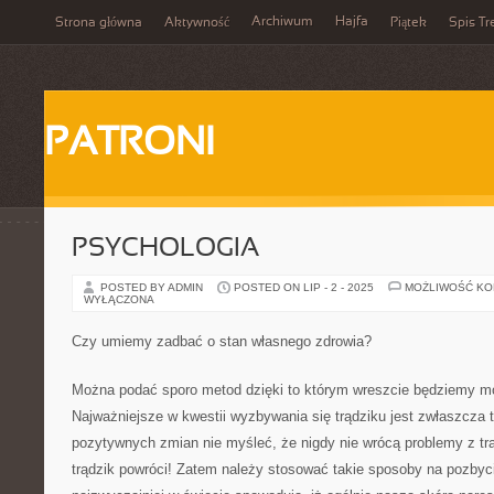
Archiwum
Hajfa
Strona główna
Aktywność
Piątek
Spis Tr
PATRONI
PSYCHOLOGIA
POSTED BY ADMIN
POSTED ON LIP - 2 - 2025
MOŻLIWOŚĆ K
WYŁĄCZONA
Czy umiemy zadbać o stan własnego zdrowia?
Można podać sporo metod dzięki to którym wreszcie będziemy mog
Najważniejsze w kwestii wyzbywania się trądziku jest zwłaszcza 
pozytywnych zmian nie myśleć, że nigdy nie wrócą problemy z trą
trądzik powróci! Zatem należy stosować takie sposoby na pozbycie