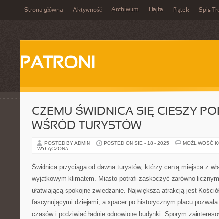
Archiwum
Hajfa
Strona główna
Aktywność
Piątek
Spis Tr
PATRONI
CZEMU ŚWIDNICA SIĘ CIESZY P
WŚRÓD TURYSTÓW
POSTED BY ADMIN
POSTED ON SIE - 18 - 2025
MOŻLIWOŚĆ 
WYŁĄCZONA
Świdnica przyciąga od dawna turystów, którzy cenią miejsca z w
wyjątkowym klimatem. Miasto potrafi zaskoczyć zarówno licznymi
ułatwiającą spokojne zwiedzanie. Największą atrakcją jest Kośció
fascynującymi dziejami, a spacer po historycznym placu pozwal
czasów i podziwiać ładnie odnowione budynki. Sporym zaintereso