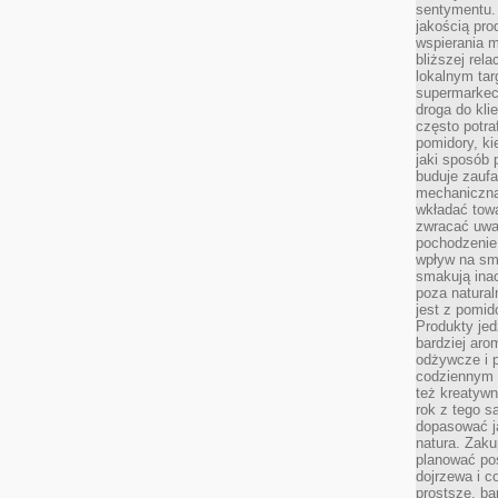
sentymentu.
jakością pro
wspierania 
bliższej rela
lokalnym tar
supermarkeci
droga do kli
często potra
pomidory, ki
jaki sposób
buduje zaufa
mechaniczną
wkładać tow
zwracać uwa
pochodzenie
wpływ na sma
smakują ina
poza natura
jest z pomid
Produkty je
bardziej aro
odżywcze i p
codziennym 
też kreatywn
rok z tego s
dopasować ja
natura. Zaku
planować pos
dojrzewa i c
prostsze, ba