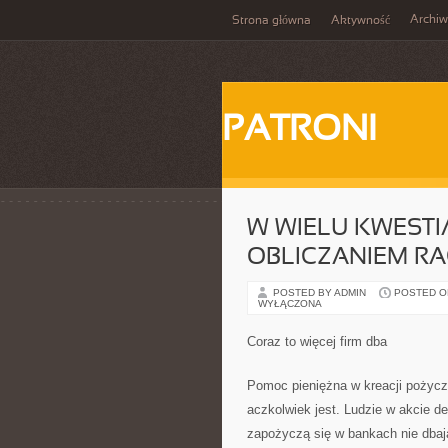
Archi
Strona główna
Aktywność
PATRONI
W WIELU KWEST
OBLICZANIEM 
POSTED BY ADMIN
POSTED ON 
WYŁĄCZONA
Coraz to więcej firm dba
Pomoc pieniężna w kreacji pożycz
aczkolwiek jest. Ludzie w akcie 
zapożyczą się w bankach nie dbają