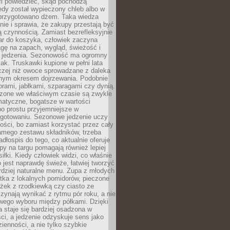
fi powiedzieć, skąd pochodzą
edy został wypieczony chleb albo w
 przygotowano dżem. Taka wiedza
nie i sprawia, że zakupy przestają być
 czynnością. Zamiast bezrefleksyjnie
ar do koszyka, człowiek zaczyna
gę na zapach, wygląd, świeżość i
 jedzenia. Sezonowość ma ogromny
k. Truskawki kupione w pełni lata
czej niż owoce sprowadzane z daleka
lnym okresem dojrzewania. Podobnie
orami, jabłkami, szparagami czy dynią.
dzone we właściwym czasie są zwykle
matyczne, bogatsze w wartości
o prostu przyjemniejsze w
gotowaniu. Sezonowe jedzenie uczy
ości, bo zamiast korzystać przez cały
amego zestawu składników, trzeba
dłospis do tego, co aktualnie oferuje
py na targu pomagają również lepiej
iłki. Kiedy człowiek widzi, co właśnie
o jest naprawdę świeże, łatwiej tworzyć
rdziej naturalne menu. Zupa z młodych
tka z lokalnych pomidorów, pieczone
ożek z rzodkiewką czy ciasto ze
zynają wynikać z rytmu pór roku, a nie
wego wyboru między półkami. Dzięki
 staje się bardziej osadzona w
ci, a jedzenie odzyskuje sens jako
ienności, a nie tylko szybkie