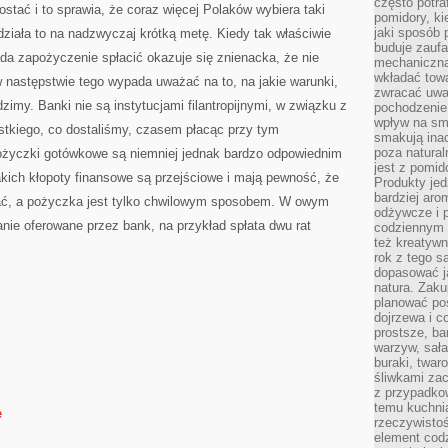
często potra
ostać i to sprawia, że coraz więcej Polaków wybiera taki
pomidory, ki
jaki sposób
działa to na nadzwyczaj krótką metę. Kiedy tak właściwie
buduje zaufa
a zapożyczenie spłacić okazuje się znienacka, że nie
mechaniczną
wkładać tow
w następstwie tego wypada uważać na to, na jakie warunki,
zwracać uwa
dzimy. Banki nie są instytucjami filantropijnymi, w związku z
pochodzenie
wpływ na sma
stkiego, co dostaliśmy, czasem płacąc przy tym
smakują ina
poza natura
ożyczki gotówkowe są niemniej jednak bardzo odpowiednim
jest z pomid
akich kłopoty finansowe są przejściowe i mają pewność, że
Produkty je
bardziej aro
zać, a pożyczka jest tylko chwilowym sposobem. W owym
odżywcze i p
nie oferowane przez bank, na przykład spłata dwu rat
codziennym 
też kreatywn
rok z tego s
dopasować ja
natura. Zaku
planować pos
dojrzewa i c
prostsze, ba
warzyw, sała
buraki, twar
śliwkami zac
z przypadko
temu kuchnia
e
rzeczywistoś
element codz