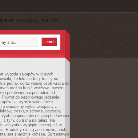
SCRIBE
FACEBOOK
TWITTER
 lat wygoda zakupów w dużych
wiała, że lokalne targi traciły na
ziś jednak coraz więcej osób wraca do
tórych można kupić warzywa, owoce,
wo i przetwory bezpośrednio od
. Powrót do sezonowego jedzenia i
akupów nie wynika wyłącznie z
 To świadomy wybór związany z
duktów, troską o zdrowie, potrzebą
małych gospodarstw i chęcią budowania
cji z tym, co trafia na talerz. Na
gu wszystko wygląda inaczej niż w
e. Produkty nie są anonimowe, a ich
enta jest znacznie krótsza. Sprzedawca