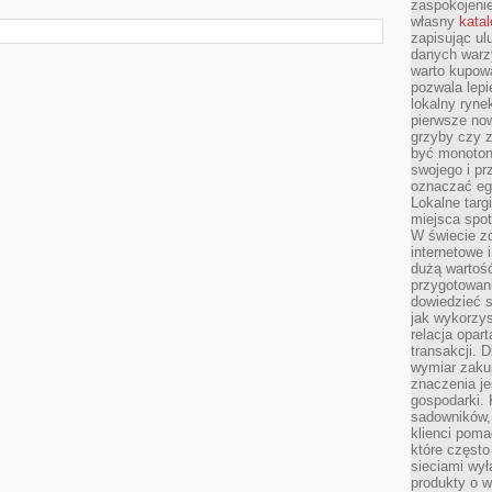
zaspokojeni
własny
kata
zapisując ul
danych warz
warto kupowa
pozwala lepi
lokalny ryn
pierwsze now
grzyby czy z
być monoton
swojego i pr
oznaczać egz
Lokalne targ
miejsca spo
W świecie z
internetowe 
dużą wartoś
przygotowani
dowiedzieć 
jak wykorzys
relacja opar
transakcji. D
wymiar zakup
znaczenia je
gospodarki. 
sadowników,
klienci poma
które często
sieciami wy
produkty o w