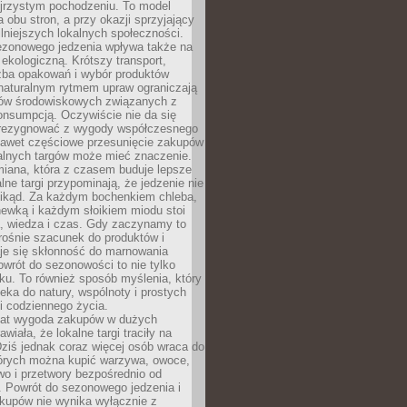
ejrzystym pochodzeniu. To model
a obu stron, a przy okazji sprzyjający
lniejszych lokalnych społeczności.
ezonowego jedzenia wpływa także na
kologiczną. Krótszy transport,
czba opakowań i wybór produktów
naturalnym rytmem upraw ograniczają
ów środowiskowych związanych z
onsumpcją. Oczywiście nie da się
zrezygnować z wygody współczesnego
 nawet częściowe przesunięcie zakupów
kalnych targów może mieć znaczenie.
miana, która z czasem buduje lepsze
lne targi przypominają, że jedzenie nie
znikąd. Za każdym bochenkiem chleba,
ewką i każdym słoikiem miodu stoi
a, wiedza i czas. Gdy zaczynamy to
rośnie szacunek do produktów i
je się skłonność do marnowania
wrót do sezonowości to nie tylko
u. To również sposób myślenia, który
ieka do natury, wspólnoty i prostych
i codziennego życia.
 lat wygoda zakupów w dużych
wiała, że lokalne targi traciły na
ziś jednak coraz więcej osób wraca do
tórych można kupić warzywa, owoce,
wo i przetwory bezpośrednio od
. Powrót do sezonowego jedzenia i
akupów nie wynika wyłącznie z