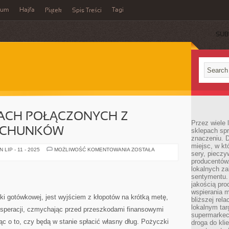
wum
Hajfa
Tagi
Piątek
Spis Treści
SUB
IACH POŁĄCZONYCH Z
Przez wiele
RACHUNKÓW
sklepach spra
znaczeniu. D
miejsc, w k
W
LIP - 11 - 2025
MOŻLIWOŚĆ KOMENTOWANIA
ZOSTAŁA
sery, pieczy
WIELU
KWESTIACH
producentów
POŁĄCZONYCH
lokalnych z
Z
sentymentu.
OBLICZANIEM
RACHUNKÓW
jakością pro
wspierania 
ki gotówkowej, jest wyjściem z kłopotów na krótką metę,
bliższej rela
lokalnym tar
desperacji, czmychając przed przeszkodami finansowymi
supermarkeci
c o to, czy będą w stanie spłacić własny dług. Pożyczki
droga do kli