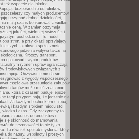
st też wsparcie dla lokalnej
Kupując bezpośrednio od rolników,
 pszczelarzy czy małych producentów,
gają utrzymać drobne działalności,
 nie mają szans konkurować z wielkimi
łącznie ceną. W zamian otrzymują
yższej jakości, większej świeżości i
ejrzystym pochodzeniu. To model
a obu stron, a przy okazji sprzyjający
lniejszych lokalnych społeczności.
ezonowego jedzenia wpływa także na
kologiczną. Krótszy transport,
czba opakowań i wybór produktów
naturalnym rytmem upraw ograniczają
ów środowiskowych związanych z
onsumpcją. Oczywiście nie da się
zrezygnować z wygody współczesnego
 nawet częściowe przesunięcie zakupów
kalnych targów może mieć znaczenie.
miana, która z czasem buduje lepsze
lne targi przypominają, że jedzenie nie
znikąd. Za każdym bochenkiem chleba,
ewką i każdym słoikiem miodu stoi
a, wiedza i czas. Gdy zaczynamy to
rośnie szacunek do produktów i
je się skłonność do marnowania
wrót do sezonowości to nie tylko
u. To również sposób myślenia, który
ieka do natury, wspólnoty i prostych
i codziennego życia.