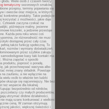
e głodu. Wiele osób z czasem tworzy
log tematyczny
sezonowych smaków,
ubione przepisy, terminy pojawiania się
yw i owoców oraz miejsca, w których
ć konkretne produkty. Takie podejście
ej korzystać z możliwości, jakie daje
ek. Człowiek zaczyna czekać na
alijki, późniejsze maliny, jesienne
imowe kiszonki, a jedzenie przestaje
ne. Każda pora roku wnosi coś
zypomina, że różnorodność nie musi
otyki dostępnej przez cały czas.
i pełnią także funkcję społeczną. To
tkań, rozmów i wymiany doświadczeń.
dominowanym przez szybkie zakupy
i samoobsługowe kasy taki kontakt ma
ć. Można zapytać o sposób
a produktu, poprosić o poradę,
się, jak przechowywać warzywa albo
tać mniej znany składnik. Powstaje
ta na zaufaniu, a nie wyłącznie na
la wielu osób to właśnie ten ludzki
ów okazuje się najcenniejszy. Nie bez
st też wsparcie dla lokalnej
Kupując bezpośrednio od rolników,
 pszczelarzy czy małych producentów,
gają utrzymać drobne działalności,
 nie mają szans konkurować z wielkimi
łącznie ceną. W zamian otrzymują
yższej jakości, większej świeżości i