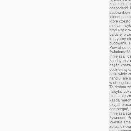
znaczenia je
gospodarki. 
sadowników,
klienci poma
które często
sieciami wy
produkty o w
bardziej prz
korzystny dl
budowaniu si
Powrót do s
świadomość e
mniejsza li
zgodnych z 
część koszt
codzienną k
całkowicie 
handlu, ale
w stronę lo
To drobna z
nawyki. Loka
bierze się 
każdą march
czyjaś prac
dostrzegać, 
mniejsza sta
żywności. Po
kwestia smak
zbliża człow
przyjemnośc