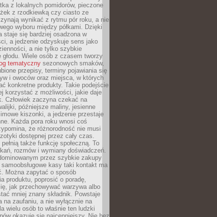
tka z lokalnych pomidorów, pieczone
ożek z rzodkiewką czy ciasto ze
zynają wynikać z rytmu pór roku, a nie
wego wyboru między półkami. Dzięki
 staje się bardziej osadzona w
ci, a jedzenie odzyskuje sens jako
ienności, a nie tylko szybkie
e głodu. Wiele osób z czasem tworzy
log tematyczny
sezonowych smaków,
ubione przepisy, terminy pojawiania się
yw i owoców oraz miejsca, w których
ć konkretne produkty. Takie podejście
ej korzystać z możliwości, jakie daje
ek. Człowiek zaczyna czekać na
alijki, późniejsze maliny, jesienne
imowe kiszonki, a jedzenie przestaje
ne. Każda pora roku wnosi coś
zypomina, że różnorodność nie musi
otyki dostępnej przez cały czas.
i pełnią także funkcję społeczną. To
tkań, rozmów i wymiany doświadczeń.
dominowanym przez szybkie zakupy
i samoobsługowe kasy taki kontakt ma
ć. Można zapytać o sposób
a produktu, poprosić o poradę,
się, jak przechowywać warzywa albo
tać mniej znany składnik. Powstaje
ta na zaufaniu, a nie wyłącznie na
la wielu osób to właśnie ten ludzki
ów okazuje się najcenniejszy. Nie bez