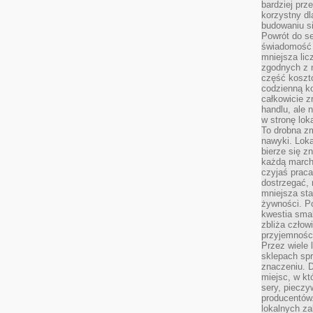
bardziej prz
korzystny dl
budowaniu si
Powrót do s
świadomość e
mniejsza li
zgodnych z 
część koszt
codzienną k
całkowicie 
handlu, ale
w stronę lo
To drobna z
nawyki. Loka
bierze się 
każdą march
czyjaś prac
dostrzegać, 
mniejsza sta
żywności. Po
kwestia smak
zbliża człow
przyjemnośc
Przez wiele
sklepach spra
znaczeniu. D
miejsc, w k
sery, pieczy
producentów
lokalnych z