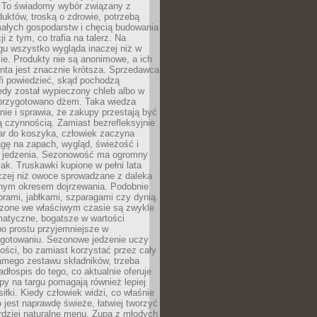
 To świadomy wybór związany z
duktów, troską o zdrowie, potrzebą
małych gospodarstw i chęcią budowania
cji z tym, co trafia na talerz. Na
gu wszystko wygląda inaczej niż w
e. Produkty nie są anonimowe, a ich
enta jest znacznie krótsza. Sprzedawca
fi powiedzieć, skąd pochodzą
edy został wypieczony chleb albo w
 przygotowano dżem. Taka wiedza
nie i sprawia, że zakupy przestają być
 czynnością. Zamiast bezrefleksyjnie
ar do koszyka, człowiek zaczyna
gę na zapach, wygląd, świeżość i
 jedzenia. Sezonowość ma ogromny
k. Truskawki kupione w pełni lata
czej niż owoce sprowadzane z daleka
lnym okresem dojrzewania. Podobnie
orami, jabłkami, szparagami czy dynią.
dzone we właściwym czasie są zwykle
matyczne, bogatsze w wartości
o prostu przyjemniejsze w
gotowaniu. Sezonowe jedzenie uczy
ości, bo zamiast korzystać przez cały
amego zestawu składników, trzeba
dłospis do tego, co aktualnie oferuje
py na targu pomagają również lepiej
iłki. Kiedy człowiek widzi, co właśnie
o jest naprawdę świeże, łatwiej tworzyć
rdziej naturalne menu. Zupa z młodych