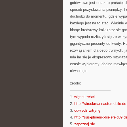
gotówkowe jest coraz to prościej d
sposób pozyskiwania pieniędzy. I 
dochodzi do momentu, gdzie wypad
każdego jest na to stać. Właśnie 
biorąc kredytowy kalkulator się go
tym wypada rozliczyć się ze wszy
gigantyczne procenty od kwoty. P
rozwiązaniem dla osób trwałych, j
uda im się je ekspresowo rozwią
czasie wybieramy idealne rozwiąza
równolegle.
źródło:
———————————
1.
więcej treści
2.
http://struckmannautomobile.de
3.
odwiedź witrynę
4.
http://sus-phoenix-bielefeld09.d
5.
zapoznaj się