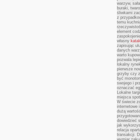
warzyw, sała
buraki, twar
śliwkami zac
z przypadko
temu kuchnia
rzeczywistoś
element codz
zaspokojeni
własny
kata
zapisując ul
danych warz
warto kupowa
pozwala lepi
lokalny ryn
pierwsze now
grzyby czy z
być monoton
swojego i pr
oznaczać egz
Lokalne targ
miejsca spo
W świecie z
internetowe 
dużą wartoś
przygotowani
dowiedzieć 
jak wykorzys
relacja opar
transakcji. D
wymiar zakup