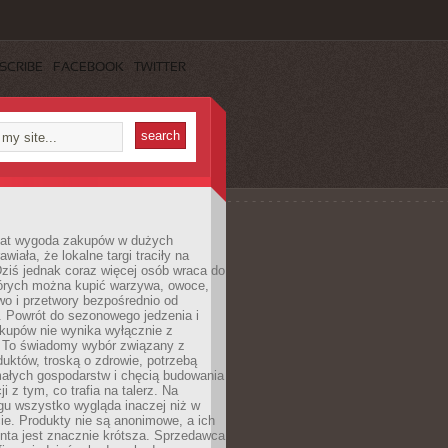
SCRIBE
FACEBOOK
TWITTER
 lat wygoda zakupów w dużych
wiała, że lokalne targi traciły na
ziś jednak coraz więcej osób wraca do
tórych można kupić warzywa, owoce,
wo i przetwory bezpośrednio od
. Powrót do sezonowego jedzenia i
akupów nie wynika wyłącznie z
 To świadomy wybór związany z
duktów, troską o zdrowie, potrzebą
małych gospodarstw i chęcią budowania
cji z tym, co trafia na talerz. Na
gu wszystko wygląda inaczej niż w
e. Produkty nie są anonimowe, a ich
enta jest znacznie krótsza. Sprzedawca