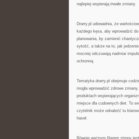
najlepiej wspierają trwałe zmiany.
Drarry.pl udowadnia, że wartościow
każdego kęsa, aby wprowadzić do 
planowania, by zamienić chaotycz
sytość, a także na to, jak jedzeni
mocniej odczuwają nadmiar impuls
ochronną.
Tematyka drarry.pl obejmuje codzi
mogła wprowadzić zdrowe zmiany. P
produktach wspierających organizm
miejsce dla cudownych diet. To se
czytelnik może odnaleźć tu klaro
haseł.
Równie ważnym filarem strony jes