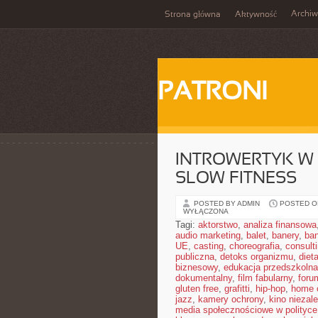
Archi
Strona główna
Aktywność
PATRONI
INTROWERTYK W R
SLOW FITNESS
POSTED BY ADMIN
POSTED ON
WYŁĄCZONA
Tagi:
aktorstwo
,
analiza finansowa
audio marketing
,
balet
,
banery
,
ban
UE
,
casting
,
choreografia
,
consult
publiczna
,
detoks organizmu
,
diet
biznesowy
,
edukacja przedszkolna
dokumentalny
,
film fabularny
,
foru
gluten free
,
grafitti
,
hip-hop
,
home o
jazz
,
kamery ochrony
,
kino niezal
media społecznościowe w polityce