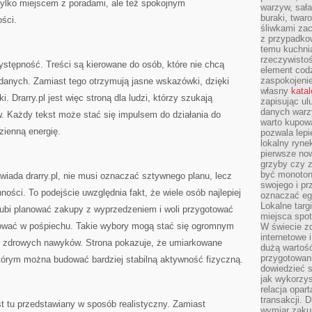
e tylko miejscem z poradami, ale też spokojnym
warzyw, sała
buraki, twar
ści.
śliwkami zac
z przypadko
temu kuchnia
rzeczywistoś
ystępność. Treści są kierowane do osób, które nie chcą
element codz
zaspokojeni
danych. Zamiast tego otrzymują jasne wskazówki, dzięki
własny
kata
. Drarry.pl jest więc stroną dla ludzi, którzy szukają
zapisując ul
danych warz
. Każdy tekst może stać się impulsem do działania do
warto kupowa
zienną energię.
pozwala lepi
lokalny ryn
pierwsze now
grzyby czy z
być monoton
powiada drarry.pl, nie musi oznaczać sztywnego planu, lecz
swojego i pr
ności. To podejście uwzględnia fakt, że wiele osób najlepiej
oznaczać egz
Lokalne targ
lubi planować zakupy z wyprzedzeniem i woli przygotować
miejsca spo
nować w pośpiechu. Takie wybory mogą stać się ogromnym
W świecie z
internetowe 
e zdrowych nawyków. Strona pokazuje, że umiarkowane
dużą wartoś
przygotowani
którym można budować bardziej stabilną aktywność fizyczną.
dowiedzieć 
jak wykorzys
relacja opar
transakcji. D
st tu przedstawiany w sposób realistyczny. Zamiast
wymiar zakup