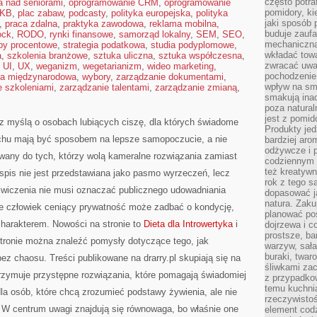
często potra
a nad seniorami
,
oprogramowanie CRM
,
oprogramowanie
pomidory, ki
KB
,
plac zabaw
,
podcasty
,
polityka europejska
,
polityka
jaki sposób
,
praca zdalna
,
praktyka zawodowa
,
reklama mobilna
,
buduje zaufa
ock
,
RODO
,
rynki finansowe
,
samorząd lokalny
,
SEM
,
SEO
,
mechaniczną
py procentowe
,
strategia podatkowa
,
studia podyplomowe
,
wkładać tow
a
,
szkolenia branżowe
,
sztuka uliczna
,
sztuka współczesna
,
zwracać uwa
,
UI
,
UX
,
weganizm
,
wegetarianizm
,
wideo marketing
,
pochodzenie
ca międzynarodowa
,
wybory
,
zarządzanie dokumentami
,
wpływ na sma
e szkoleniami
,
zarządzanie talentami
,
zarządzanie zmianą
,
smakują ina
poza natura
jest z pomid
ło z myślą o osobach lubiących ciszę, dla których świadome
Produkty je
uchu mają być sposobem na lepsze samopoczucie, a nie
bardziej aro
odżywcze i p
wany do tych, którzy wolą kameralne rozwiązania zamiast
codziennym 
też kreatywn
łospis nie jest przedstawiana jako pasmo wyrzeczeń, lecz
rok z tego s
 ćwiczenia nie musi oznaczać publicznego udowadniania
dopasować ja
natura. Zaku
 że człowiek ceniący prywatność może zadbać o kondycję,
planować pos
harakterem. Nowości na stronie to
Dieta dla Introwertyka
i
dojrzewa i c
prostsze, ba
 stronie można znaleźć pomysły dotyczące tego, jak
warzyw, sała
buraki, twar
z chaosu. Treści publikowane na drarry.pl skupiają się na
śliwkami zac
trzymuje przystępne rozwiązania, które pomagają świadomiej
z przypadko
temu kuchnia
dla osób, które chcą zrozumieć podstawy żywienia, ale nie
rzeczywistoś
. W centrum uwagi znajdują się równowaga, bo właśnie one
element codz