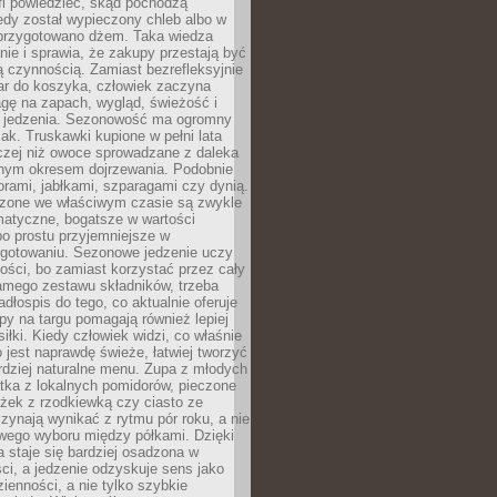
fi powiedzieć, skąd pochodzą
edy został wypieczony chleb albo w
 przygotowano dżem. Taka wiedza
nie i sprawia, że zakupy przestają być
 czynnością. Zamiast bezrefleksyjnie
ar do koszyka, człowiek zaczyna
gę na zapach, wygląd, świeżość i
 jedzenia. Sezonowość ma ogromny
k. Truskawki kupione w pełni lata
czej niż owoce sprowadzane z daleka
lnym okresem dojrzewania. Podobnie
orami, jabłkami, szparagami czy dynią.
dzone we właściwym czasie są zwykle
matyczne, bogatsze w wartości
o prostu przyjemniejsze w
gotowaniu. Sezonowe jedzenie uczy
ości, bo zamiast korzystać przez cały
amego zestawu składników, trzeba
dłospis do tego, co aktualnie oferuje
py na targu pomagają również lepiej
iłki. Kiedy człowiek widzi, co właśnie
o jest naprawdę świeże, łatwiej tworzyć
rdziej naturalne menu. Zupa z młodych
tka z lokalnych pomidorów, pieczone
ożek z rzodkiewką czy ciasto ze
zynają wynikać z rytmu pór roku, a nie
wego wyboru między półkami. Dzięki
 staje się bardziej osadzona w
ci, a jedzenie odzyskuje sens jako
ienności, a nie tylko szybkie