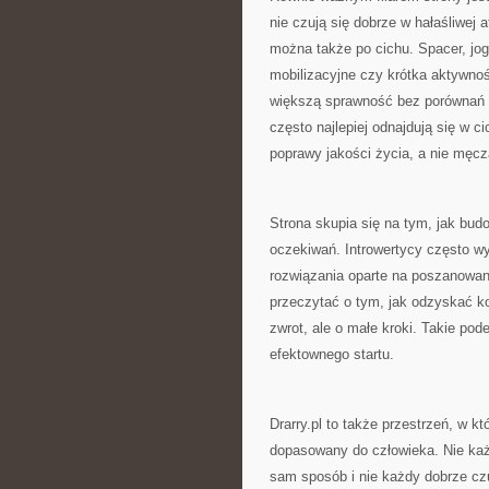
nie czują się dobrze w hałaśliwej 
można także po cichu. Spacer, jog
mobilizacyjne czy krótka aktywn
większą sprawność bez porównań z
często najlepiej odnajdują się w c
poprawy jakości życia, a nie męcz
Strona skupia się na tym, jak bu
oczekiwań. Introwertycy często wyb
rozwiązania oparte na poszanowan
przeczytać o tym, jak odzyskać k
zwrot, ale o małe kroki. Takie pod
efektownego startu.
Drarry.pl to także przestrzeń, w kt
dopasowany do człowieka. Nie każ
sam sposób i nie każdy dobrze czuj