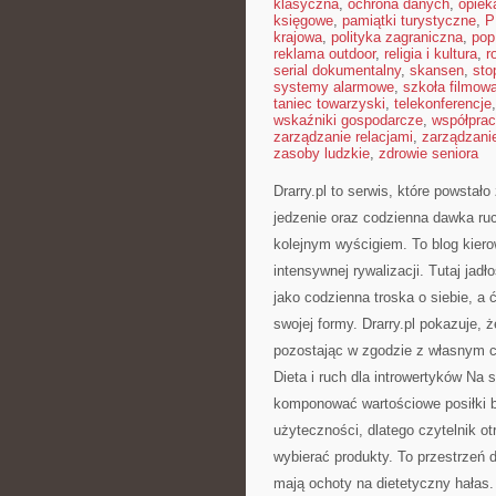
klasyczna
,
ochrona danych
,
opiek
księgowe
,
pamiątki turystyczne
,
P
krajowa
,
polityka zagraniczna
,
pop
reklama outdoor
,
religia i kultura
,
r
serial dokumentalny
,
skansen
,
sto
systemy alarmowe
,
szkoła filmow
taniec towarzyski
,
telekonferencje
wskaźniki gospodarcze
,
współpra
zarządzanie relacjami
,
zarządzani
zasoby ludzkie
,
zdrowie seniora
Drarry.pl to serwis, które powsta
jedzenie oraz codzienna dawka r
kolejnym wyścigiem. To blog kiero
intensywnej rywalizacji. Tutaj jad
jako codzienna troska o siebie, a
swojej formy. Drarry.pl pokazuje,
pozostając w zgodzie z własnym c
Dieta i ruch dla introwertyków Na
komponować wartościowe posiłki be
użyteczności, dlatego czytelnik o
wybierać produkty. To przestrzeń 
mają ochoty na dietetyczny hałas