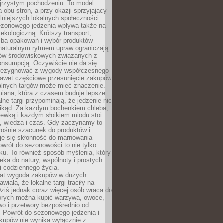
ejrzystym pochodzeniu. To model
a obu stron, a przy okazji sprzyjający
lniejszych lokalnych społeczności.
ezonowego jedzenia wpływa także na
kologiczną. Krótszy transport,
czba opakowań i wybór produktów
naturalnym rytmem upraw ograniczają
ów środowiskowych związanych z
onsumpcją. Oczywiście nie da się
zrezygnować z wygody współczesnego
 nawet częściowe przesunięcie zakupów
kalnych targów może mieć znaczenie.
miana, która z czasem buduje lepsze
lne targi przypominają, że jedzenie nie
znikąd. Za każdym bochenkiem chleba,
ewką i każdym słoikiem miodu stoi
a, wiedza i czas. Gdy zaczynamy to
rośnie szacunek do produktów i
je się skłonność do marnowania
wrót do sezonowości to nie tylko
u. To również sposób myślenia, który
ieka do natury, wspólnoty i prostych
i codziennego życia.
 lat wygoda zakupów w dużych
wiała, że lokalne targi traciły na
ziś jednak coraz więcej osób wraca do
tórych można kupić warzywa, owoce,
wo i przetwory bezpośrednio od
. Powrót do sezonowego jedzenia i
akupów nie wynika wyłącznie z