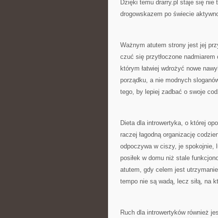
Dzięki temu drarry.pl staje się ni
drogowskazem po świecie aktywno
Ważnym atutem strony jest jej prz
czuć się przytłoczone nadmiarem 
którym łatwiej wdrożyć nowe nawyki
porządku, a nie modnych sloganów
tego, by lepiej zadbać o swoje cod
Dieta dla introwertyka, o której o
raczej łagodną organizację codzien
odpoczywa w ciszy, je spokojnie, 
posiłek w domu niż stale funkcjo
atutem, gdy celem jest utrzymani
tempo nie są wadą, lecz siłą, na 
Ruch dla introwertyków również je