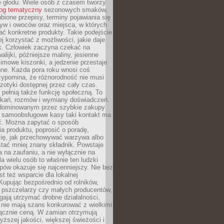
e głodu. Wiele osób z czasem tworzy
log tematyczny
sezonowych smaków,
ubione przepisy, terminy pojawiania się
yw i owoców oraz miejsca, w których
ć konkretne produkty. Takie podejście
ej korzystać z możliwości, jakie daje
ek. Człowiek zaczyna czekać na
alijki, późniejsze maliny, jesienne
imowe kiszonki, a jedzenie przestaje
ne. Każda pora roku wnosi coś
zypomina, że różnorodność nie musi
otyki dostępnej przez cały czas.
i pełnią także funkcję społeczną. To
tkań, rozmów i wymiany doświadczeń.
dominowanym przez szybkie zakupy
i samoobsługowe kasy taki kontakt ma
ć. Można zapytać o sposób
a produktu, poprosić o poradę,
się, jak przechowywać warzywa albo
tać mniej znany składnik. Powstaje
ta na zaufaniu, a nie wyłącznie na
la wielu osób to właśnie ten ludzki
ów okazuje się najcenniejszy. Nie bez
st też wsparcie dla lokalnej
Kupując bezpośrednio od rolników,
 pszczelarzy czy małych producentów,
gają utrzymać drobne działalności,
 nie mają szans konkurować z wielkimi
łącznie ceną. W zamian otrzymują
yższej jakości, większej świeżości i