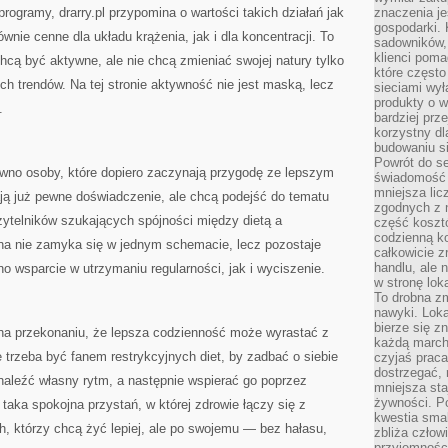
ogramy, drarry.pl przypomina o wartości takich działań jak
znaczenia je
gospodarki. 
nie cenne dla układu krążenia, jak i dla koncentracji. To
sadowników,
klienci poma
chcą być aktywne, ale nie chcą zmieniać swojej natury tylko
które często
ch trendów. Na tej stronie aktywność nie jest maską, lecz
sieciami wy
produkty o w
.
bardziej prz
korzystny dl
budowaniu si
Powrót do s
ówno osoby, które dopiero zaczynają przygodę ze lepszym
świadomość e
mniejsza li
mają już pewne doświadczenie, ale chcą podejść do tematu
zgodnych z 
czytelników szukających spójności między dietą a
część koszt
codzienną k
na nie zamyka się w jednym schemacie, lecz pozostaje
całkowicie 
handlu, ale
o wsparcie w utrzymaniu regularności, jak i wyciszenie.
w stronę lo
To drobna z
nawyki. Loka
bierze się 
ię na przekonaniu, że lepsza codzienność może wyrastać z
każdą march
e trzeba być fanem restrykcyjnych diet, by zadbać o siebie
czyjaś prac
dostrzegać, 
naleźć własny rytm, a następnie wspierać go poprzez
mniejsza sta
żywności. Po
e taka spokojna przystań, w której zdrowie łączy się z
kwestia smak
ch, którzy chcą żyć lepiej, ale po swojemu — bez hałasu,
zbliża człow
przyjemnośc