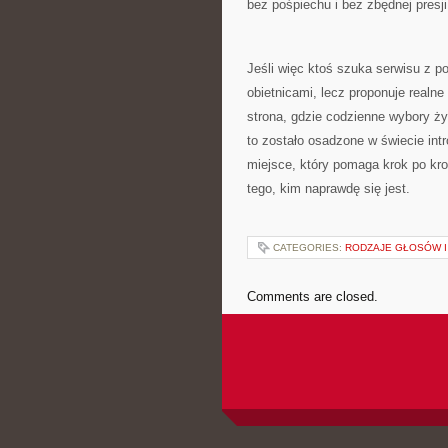
bez pośpiechu i bez zbędnej presji
Jeśli więc ktoś szuka serwisu z p
obietnicami, lecz proponuje realne 
strona, gdzie codzienne wybory ży
to zostało osadzone w świecie int
miejsce, który pomaga krok po k
tego, kim naprawdę się jest.
CATEGORIES:
RODZAJE GŁOSÓW I
Comments are closed.