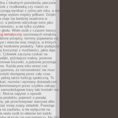
tka z lokalnych pomidorów, pieczone
ożek z rzodkiewką czy ciasto ze
zynają wynikać z rytmu pór roku, a nie
wego wyboru między półkami. Dzięki
 staje się bardziej osadzona w
ci, a jedzenie odzyskuje sens jako
ienności, a nie tylko szybkie
e głodu. Wiele osób z czasem tworzy
log tematyczny
sezonowych smaków,
ubione przepisy, terminy pojawiania się
yw i owoców oraz miejsca, w których
ć konkretne produkty. Takie podejście
ej korzystać z możliwości, jakie daje
ek. Człowiek zaczyna czekać na
alijki, późniejsze maliny, jesienne
imowe kiszonki, a jedzenie przestaje
ne. Każda pora roku wnosi coś
zypomina, że różnorodność nie musi
otyki dostępnej przez cały czas.
i pełnią także funkcję społeczną. To
tkań, rozmów i wymiany doświadczeń.
dominowanym przez szybkie zakupy
i samoobsługowe kasy taki kontakt ma
ć. Można zapytać o sposób
a produktu, poprosić o poradę,
się, jak przechowywać warzywa albo
tać mniej znany składnik. Powstaje
ta na zaufaniu, a nie wyłącznie na
la wielu osób to właśnie ten ludzki
ów okazuje się najcenniejszy. Nie bez