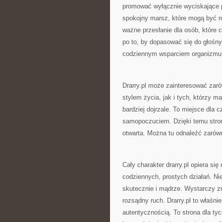
promować wyłącznie wyciskające pr
spokojny marsz, które mogą być rów
ważne przesłanie dla osób, które 
po to, by dopasować się do głośny
codziennym wsparciem organizmu
Drarry.pl może zainteresować zar
stylem życia, jak i tych, którzy 
bardziej dojrzale. To miejsce dla 
samopoczuciem. Dzięki temu stro
otwarta. Można tu odnaleźć zarówn
Cały charakter drarry.pl opiera s
codziennych, prostych działań. Ni
skutecznie i mądrze. Wystarczy z
rozsądny ruch. Drarry.pl to właśni
autentycznością. To strona dla ty