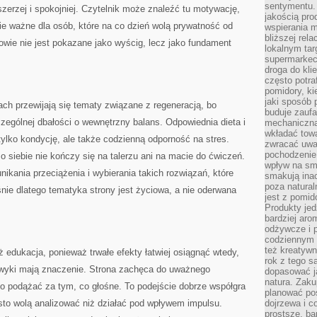
sentymentu.
szerzej i spokojniej. Czytelnik może znaleźć tu motywację,
jakością pro
ie ważne dla osób, które na co dzień wolą prywatność od
wspierania 
bliższej rela
drowie nie jest pokazane jako wyścig, lecz jako fundament
lokalnym tar
supermarkeci
droga do kli
często potra
pomidory, ki
jaki sposób
ach przewijają się tematy związane z regeneracją, bo
buduje zaufa
czególnej dbałości o wewnętrzny balans. Odpowiednia dieta i
mechaniczną
wkładać tow
ylko kondycję, ale także codzienną odporność na stres.
zwracać uwa
pochodzenie
 o siebie nie kończy się na talerzu ani na macie do ćwiczeń.
wpływ na sma
nikania przeciążenia i wybierania takich rozwiązań, które
smakują ina
poza natura
ie dlatego tematyka strony jest życiowa, a nie oderwana
jest z pomid
Produkty je
bardziej aro
odżywcze i p
codziennym 
też kreatywn
ż edukacja, ponieważ trwałe efekty łatwiej osiągnąć wtedy,
rok z tego s
wyki mają znaczenie. Strona zachęca do uważnego
dopasować ja
natura. Zaku
o podążać za tym, co głośne. To podejście dobrze współgra
planować pos
ęsto wolą analizować niż działać pod wpływem impulsu.
dojrzewa i c
prostsze, ba