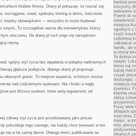
bardziej prz
atmosferze klubów fitness. Drarry.pl pokazuje, że ruszać się
korzystny dl
budowaniu si
a, rozciąganie, rower, spokojny trening w domu, ćwiczenia
Powrót do s
świadomość e
ość między obowiązkami — wszystko to może budować
mniejsza li
 innymi. To szczególnie ważne dla introwertyków, którzy
zgodnych z 
część koszt
ichym otoczeniu. Na drarry.pl ruch staje się narzędziem
codzienną k
ącą rutyną.
całkowicie 
handlu, ale
w stronę lo
To drobna z
nawyki. Loka
dować spójny styl życia bez wpadania w pułapkę nadmiernych
bierze się 
ierają głębsze podejście, dlatego drarry.pl proponuje
każdą march
czyjaś prac
iu własnych granic. To miejsce wsparcia, w którym można
dostrzegać, 
ontrolę nad codziennymi wyborami. Nie chodzi o nagły
mniejsza sta
żywności. Po
ejście jest bliższe osobom, które wolą regularność od
kwestia smak
zbliża człow
przyjemnośc
Przez wiele
sklepach spra
znaczeniu. D
órej zdrowy styl życia jest przedstawiany jako proces
miejsc, w k
sery, pieczy
dy potrzebuje tego samego, nie każdy chce trenować w ten
producentów
e się w tej samej diecie. Dlatego treści publikowane na
lokalnych z