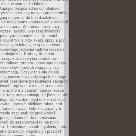
st też wsparcie dla lokalnej
Kupując bezpośrednio od rolników,
 pszczelarzy czy małych producentów,
gają utrzymać drobne działalności,
 nie mają szans konkurować z wielkimi
łącznie ceną. W zamian otrzymują
yższej jakości, większej świeżości i
ejrzystym pochodzeniu. To model
a obu stron, a przy okazji sprzyjający
lniejszych lokalnych społeczności.
ezonowego jedzenia wpływa także na
kologiczną. Krótszy transport,
czba opakowań i wybór produktów
naturalnym rytmem upraw ograniczają
ów środowiskowych związanych z
onsumpcją. Oczywiście nie da się
zrezygnować z wygody współczesnego
 nawet częściowe przesunięcie zakupów
kalnych targów może mieć znaczenie.
miana, która z czasem buduje lepsze
lne targi przypominają, że jedzenie nie
znikąd. Za każdym bochenkiem chleba,
ewką i każdym słoikiem miodu stoi
a, wiedza i czas. Gdy zaczynamy to
rośnie szacunek do produktów i
je się skłonność do marnowania
wrót do sezonowości to nie tylko
u. To również sposób myślenia, który
ieka do natury, wspólnoty i prostych
i codziennego życia.