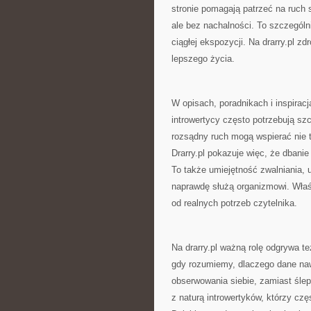
stronie pomagają patrzeć na ruch 
ale bez nachalności. To szczególn
ciągłej ekspozycji. Na drarry.pl z
lepszego życia.
W opisach, poradnikach i inspiracj
introwertycy często potrzebują sz
rozsądny ruch mogą wspierać nie t
Drarry.pl pokazuje więc, że dbanie
To także umiejętność zwalniania, u
naprawdę służą organizmowi. Właśn
od realnych potrzeb czytelnika.
Na drarry.pl ważną rolę odgrywa te
gdy rozumiemy, dlaczego dane na
obserwowania siebie, zamiast ślep
z naturą introwertyków, którzy cz