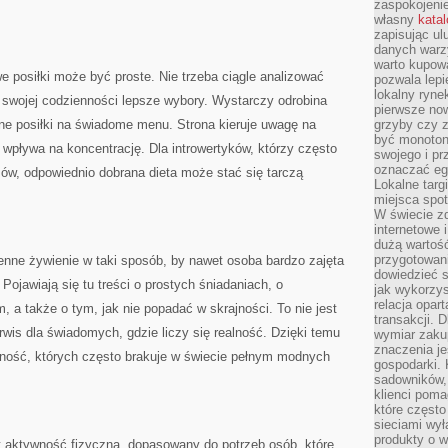
zaspokojeni
własny
kata
zapisując ul
danych warz
warto kupowa
e posiłki może być proste. Nie trzeba ciągle analizować
pozwala lepi
lokalny ryn
swojej codzienności lepsze wybory. Wystarczy odrobina
pierwsze now
ne posiłki na świadome menu. Strona kieruje uwagę na
grzyby czy z
być monoton
e wpływa na koncentrację. Dla introwertyków, którzy często
swojego i pr
oznaczać egz
ów, odpowiednio dobrana dieta może stać się tarczą
Lokalne targ
miejsca spo
W świecie z
internetowe 
dużą wartoś
przygotowani
enne żywienie w taki sposób, by nawet osoba bardzo zajęta
dowiedzieć 
ojawiają się tu treści o prostych śniadaniach, o
jak wykorzys
relacja opar
, a także o tym, jak nie popadać w skrajności. To nie jest
transakcji. D
rwis dla świadomych, gdzie liczy się realność. Dzięki temu
wymiar zakup
znaczenia je
wność, których często brakuje w świecie pełnym modnych
gospodarki. 
sadowników,
klienci poma
które często
sieciami wy
produkty o w
t aktywność fizyczna, dopasowany do potrzeb osób, które