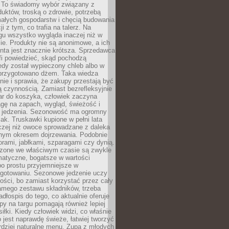
 To świadomy wybór związany z
duktów, troską o zdrowie, potrzebą
małych gospodarstw i chęcią budowania
cji z tym, co trafia na talerz. Na
gu wszystko wygląda inaczej niż w
e. Produkty nie są anonimowe, a ich
enta jest znacznie krótsza. Sprzedawca
fi powiedzieć, skąd pochodzą
edy został wypieczony chleb albo w
 przygotowano dżem. Taka wiedza
nie i sprawia, że zakupy przestają być
 czynnością. Zamiast bezrefleksyjnie
ar do koszyka, człowiek zaczyna
gę na zapach, wygląd, świeżość i
 jedzenia. Sezonowość ma ogromny
k. Truskawki kupione w pełni lata
czej niż owoce sprowadzane z daleka
lnym okresem dojrzewania. Podobnie
orami, jabłkami, szparagami czy dynią.
dzone we właściwym czasie są zwykle
matyczne, bogatsze w wartości
o prostu przyjemniejsze w
gotowaniu. Sezonowe jedzenie uczy
ości, bo zamiast korzystać przez cały
amego zestawu składników, trzeba
dłospis do tego, co aktualnie oferuje
py na targu pomagają również lepiej
iłki. Kiedy człowiek widzi, co właśnie
o jest naprawdę świeże, łatwiej tworzyć
rdziej naturalne menu. Zupa z młodych