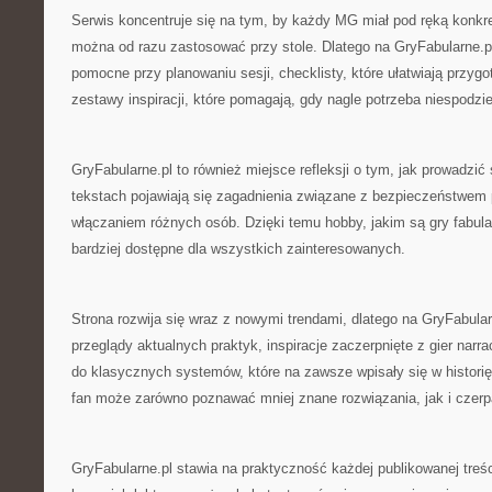
Serwis koncentruje się na tym, by każdy MG miał pod ręką konkre
można od razu zastosować przy stole. Dlatego na GryFabularne.pl
pomocne przy planowaniu sesji, checklisty, które ułatwiają przyg
zestawy inspiracji, które pomagają, gdy nagle potrzeba niespodz
GryFabularne.pl to również miejsce refleksji o tym, jak prowadzić
tekstach pojawiają się zagadnienia związane z bezpieczeństwem 
włączaniem różnych osób. Dzięki temu hobby, jakim są gry fabular
bardziej dostępne dla wszystkich zainteresowanych.
Strona rozwija się wraz z nowymi trendami, dlatego na GryFabula
przeglądy aktualnych praktyk, inspiracje zaczerpnięte z gier narr
do klasycznych systemów, które na zawsze wpisały się w historię
fan może zarówno poznawać mniej znane rozwiązania, jak i czerpa
GryFabularne.pl stawia na praktyczność każdej publikowanej treśc