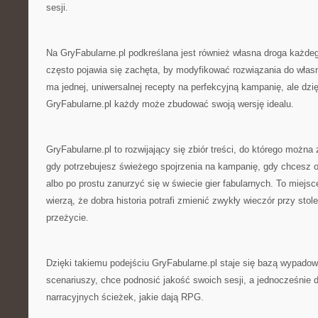
sesji.
Na GryFabularne.pl podkreślana jest również własna droga każde
często pojawia się zachęta, by modyfikować rozwiązania do własn
ma jednej, uniwersalnej recepty na perfekcyjną kampanię, ale dzię
GryFabularne.pl każdy może zbudować swoją wersję idealu.
GryFabularne.pl to rozwijający się zbiór treści, do którego możn
gdy potrzebujesz świeżego spojrzenia na kampanię, gdy chcesz o
albo po prostu zanurzyć się w świecie gier fabularnych. To miejsc
wierzą, że dobra historia potrafi zmienić zwykły wieczór przy sto
przeżycie.
Dzięki takiemu podejściu GryFabularne.pl staje się bazą wypado
scenariuszy, chce podnosić jakość swoich sesji, a jednocześnie
narracyjnych ścieżek, jakie dają RPG.