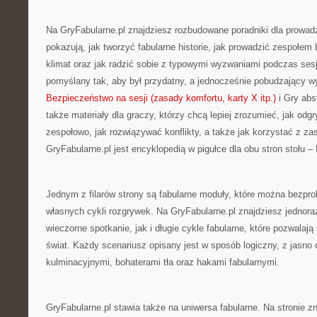
Na GryFabularne.pl znajdziesz rozbudowane poradniki dla prowad
pokazują, jak tworzyć fabularne historie, jak prowadzić zespołem 
klimat oraz jak radzić sobie z typowymi wyzwaniami podczas sesj
pomyślany tak, aby był przydatny, a jednocześnie pobudzający 
Bezpieczeństwo na sesji (zasady komfortu, karty X itp.)
i Gry abs
także materiały dla graczy, którzy chcą lepiej zrozumieć, jak odg
zespołowo, jak rozwiązywać konflikty, a także jak korzystać z za
GryFabularne.pl jest encyklopedią w pigułce dla obu stron stołu 
Jednym z filarów strony są fabularne moduły, które można bezp
własnych cykli rozgrywek. Na GryFabularne.pl znajdziesz jednor
wieczorne spotkanie, jak i długie cykle fabularne, które pozwalają
świat. Każdy scenariusz opisany jest w sposób logiczny, z jasn
kulminacyjnymi, bohaterami tła oraz hakami fabularnymi.
GryFabularne.pl stawia także na uniwersa fabularne. Na stronie zn