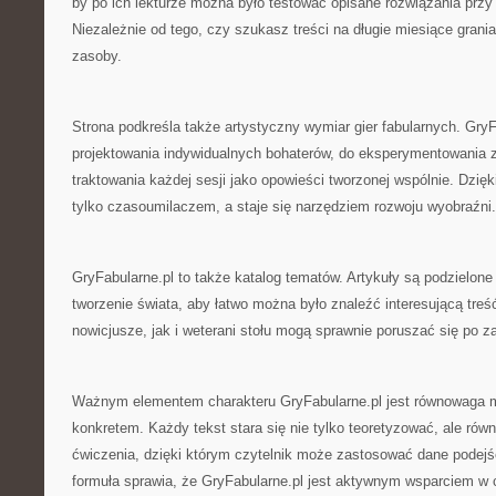
by po ich lekturze można było testować opisane rozwiązania przy n
Niezależnie od tego, czy szukasz treści na długie miesiące grani
zasoby.
Strona podkreśla także artystyczny wymiar gier fabularnych. Gry
projektowania indywidualnych bohaterów, do eksperymentowania z
traktowania każdej sesji jako opowieści tworzonej wspólnie. Dzię
tylko czasoumilaczem, a staje się narzędziem rozwoju wyobraźni.
GryFabularne.pl to także katalog tematów. Artykuły są podzielone
tworzenie świata, aby łatwo można było znaleźć interesującą tre
nowicjusze, jak i weterani stołu mogą sprawnie poruszać się po 
Ważnym elementem charakteru GryFabularne.pl jest równowaga mi
konkretem. Każdy tekst stara się nie tylko teoretyzować, ale ró
ćwiczenia, dzięki którym czytelnik może zastosować dane podejś
formuła sprawia, że GryFabularne.pl jest aktywnym wsparciem w