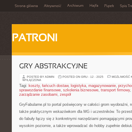
Archiwum
Hajfa
Strona główna
Aktywność
Piątek
Spis Tr
PATRONI
GRY ABSTRAKCYJNE
POSTED BY ADMIN
POSTED ON GRU - 12 - 2025
MOŻLIWOŚĆ 
WYŁĄCZONA
Tagi:
koszty
,
łańcuch dostaw
,
logistyka
,
magazynowanie
,
przycho
sprawozdanie finansowe
,
szkolenia biznesowe
,
transport firmowy
zarządzanie zasobami
,
zespół
GryFabularne.pl to portal poświęcony w całości grom wyobraźni,
także praktycznym wskazówkom dla MG i uczestników. To przest
do fabuły łączy się z konkretnymi narzędziami pomagającymi pr
wysokim poziomie, a także wprowadzać do hobby zupełnie debiut