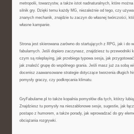
metropolii, towarzystw, a także istot nadnaturalnych, które mo
silnik gry. Dzięki temu każdy MG, niezależnie od tego, czy używa
znanych mechanik, znajdzie tu zaczyn do własnej twórczości, k
własne kampanie.
Strona jest skierowana zarówno do startujących z RPG, jak i do wi
fabularnych. Jeśli dopiero zaczynasz, znajdziesz tu przewodniki 
czym są roleplaying, jak przebiega typowa sesja, jak przygotowa
jak znaleźć grupę do wspólnego grania. Jeśli masz już za sobą wie
docenisz zaawansowane strategie dotyczące tworzenia długich his
pomysły graczy, czy podkręcania klimatu.
GryFabularne.pl to także kopalnia pomysłów dla tych, którzy lub
Znajdziesz tu pomysły na nieszablonowe sesje, sugestie, jak łączy
postapo z humorem, a także porady, jak wprowadzać do gry elem
obciążania rozgrywki.