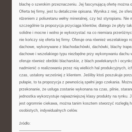
blachę o szerokim przeznaczeniu. Jej fascynującą ofertę można 
Oferta tej firmy, jest tu detalicznie opisana. Wynika z niej, że sf
rdzeniem z poliuretanu wełny mineralnej, czy też styropianu. Nie
szczególnie ta propozycja przyciąga klientów, dlatego że płyty t
solidne i mocne i wolno je wykorzystać na co niemiara przeróżny
nie kończy się oferta tej firmy. Oferuje ona również wszelakiego 
dachowe, wykonywane z blachodachówki, dachówki, blachy trapezow
dachowe i wszelakiego typu niezbędne przy wykonywaniu dachu w
oferuje również obróbki blacharskie, z blach powlekanych i ocyn
nadmienić o realizowaniu przez nią wielkich hal produkcyjnych, ic
czas, ustalony wcześniej z klientem. Jeśliby ktoś poszukuje por
pułapie, to ta propozycja z pewnością spełni jego czekania. Możn
przekonanie, że usługa zostanie wykonana na czas, pilnie, starann
jednostka wykorzystuje najważniejszej klasy produkty na rynku. J
jest ogromnie ciekawa, można tanim kosztem stworzyć rozległą ha
osobistych, indywidualnych celów.
źródło:
———————————