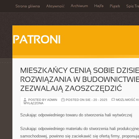
Archiwum
Hajfa
Strona główna
Aktywność
Piątek
Spis Tr
PATRONI
MIESZKAŃCY CENIĄ SOBIE DZISI
ROZWIĄZANIA W BUDOWNICTWIE
ZEZWALAJĄ ZAOSZCZĘDZIĆ
POSTED BY ADMIN
POSTED ON SIE - 20 - 2025
MOŻLIWOŚĆ 
WYŁĄCZONA
Szukając odpowiedniego towaru do stworzenia hali wytwórczej
Szukając odpowiedniego materiału do stworzenia hali produkcyjne
samochodowej, powinno się zaciekawić się ofertą firmy, proponują