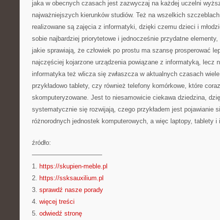
jaka w obecnych czasach jest zazwyczaj na każdej uczelni wyższ
najważniejszych kierunków studiów. Też na wszelkich szczeblach
realizowane są zajęcia z informatyki, dzięki czemu dzieci i młod
sobie najbardziej priorytetowe i jednocześnie przydatne elementy, 
jakie sprawiają, że człowiek po prostu ma szansę prosperować lep
najczęściej kojarzone urządzenia powiązane z informatyką, lecz 
informatyka też wlicza się zwłaszcza w aktualnych czasach wiele
przykładowo tablety, czy również telefony komórkowe, które coraz 
skomputeryzowane. Jest to niesamowicie ciekawa dziedzina, dzię
systematycznie się rozwijają, czego przykładem jest pojawianie s
różnorodnych jednostek komputerowych, a więc laptopy, tablety i i
źródło:
———————————
1.
https://skupien-meble.pl
2.
https://ssksauxilium.pl
3.
sprawdź nasze porady
4.
więcej treści
5.
odwiedź stronę