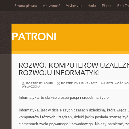
Archiwum
Hajfa
Strona główna
Aktywność
Piątek
Spis Tr
PATRONI
ROZWÓJ KOMPUTERÓW UZALEŻN
ROZWOJU INFORMATYKI
POSTED BY ADMIN
POSTED ON LIP - 5 - 2025
MOŻLIWOŚĆ K
WYŁĄCZONA
Informatyka, to dla wielu osób pasja i środek na życie
Informatyka, jest w dzisiejszych czasach dziedziną, która wręcz u
komputerów i różnych urządzeń, dzięki jakim posiada szansę żyć 
elementach życia prywatnego i zawodowego. Należy pamiętać, że 