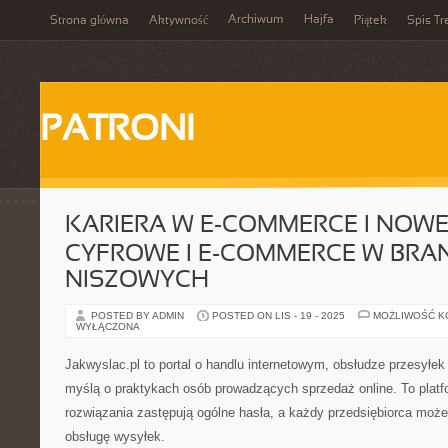
Archiwum
Hajfa
Strona główna
Aktywność
Piątek
Spis Tr
PATRONI
KARIERA W E-COMMERCE I NOW
CYFROWE I E-COMMERCE W BRA
NISZOWYCH
POSTED BY ADMIN
POSTED ON LIS - 19 - 2025
MOŻLIWOŚĆ 
WYŁĄCZONA
Jakwyslac.pl to portal o handlu internetowym, obsłudze przesyłek
myślą o praktykach osób prowadzących sprzedaż online. To platf
rozwiązania zastępują ogólne hasła, a każdy przedsiębiorca moż
obsługę wysyłek.