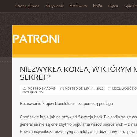
Archiwum
Hajfa
Strona główna
Aktywność
Piątek
Spis Tr
PATRONI
NIEZWYKŁA KOREA, W KTÓRYM M
SEKRET?
POSTED BY ADMIN
POSTED ON LIP - 4 - 2025
MOŻLIWOŚĆ K
WYŁĄCZONA
Poznawanie krajów Beneluksu – za pomocą pociągu
Choć takie kraje jak na przykład Szwecja bądź Finlandia są ze ws
generalnie nie są one zbytnio popularne wśród podróżnych – z nas
Pewnie największą przyczyną są relatywnie duże ceny oraz pewne