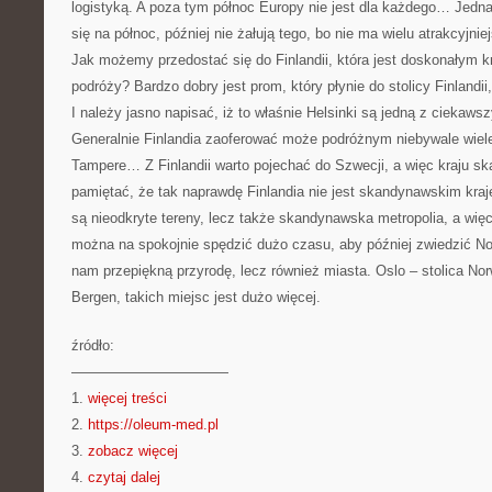
logistyką. A poza tym północ Europy nie jest dla każdego… Jedna
się na północ, później nie żałują tego, bo nie ma wielu atrakcyjnie
Jak możemy przedostać się do Finlandii, która jest doskonałym kra
podróży? Bardzo dobry jest prom, który płynie do stolicy Finlandii,
I należy jasno napisać, iż to właśnie Helsinki są jedną z ciekawsz
Generalnie Finlandia zaoferować może podróżnym niebywale wiele
Tampere… Z Finlandii warto pojechać do Szwecji, a więc kraju 
pamiętać, że tak naprawdę Finlandia nie jest skandynawskim kr
są nieodkryte tereny, lecz także skandynawska metropolia, a wi
można na spokojnie spędzić dużo czasu, aby później zwiedzić Norw
nam przepiękną przyrodę, lecz również miasta. Oslo – stolica No
Bergen, takich miejsc jest dużo więcej.
źródło:
———————————
1.
więcej treści
2.
https://oleum-med.pl
3.
zobacz więcej
4.
czytaj dalej