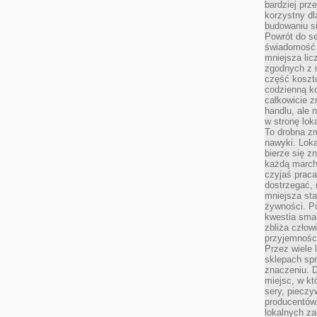
bardziej prz
korzystny dl
budowaniu si
Powrót do s
świadomość e
mniejsza li
zgodnych z 
część koszt
codzienną k
całkowicie 
handlu, ale
w stronę lo
To drobna z
nawyki. Loka
bierze się 
każdą march
czyjaś prac
dostrzegać, 
mniejsza sta
żywności. Po
kwestia smak
zbliża człow
przyjemnośc
Przez wiele
sklepach spra
znaczeniu. D
miejsc, w k
sery, pieczy
producentów
lokalnych z