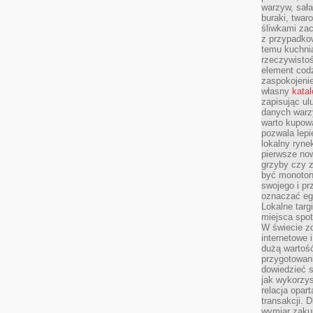
warzyw, sała
buraki, twar
śliwkami zac
z przypadko
temu kuchnia
rzeczywistoś
element codz
zaspokojeni
własny
kata
zapisując ul
danych warz
warto kupowa
pozwala lepi
lokalny ryn
pierwsze now
grzyby czy z
być monoton
swojego i pr
oznaczać egz
Lokalne targ
miejsca spo
W świecie z
internetowe 
dużą wartoś
przygotowani
dowiedzieć 
jak wykorzys
relacja opar
transakcji. D
wymiar zakup