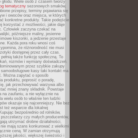
e głodu. Wiele osób z czasem tworzy
log tematyczny
sezonowych smaków,
ubione przepisy, terminy pojawiania się
yw i owoców oraz miejsca, w których
ć konkretne produkty. Takie podejście
ej korzystać z możliwości, jakie daje
ek. Człowiek zaczyna czekać na
alijki, późniejsze maliny, jesienne
imowe kiszonki, a jedzenie przestaje
ne. Każda pora roku wnosi coś
zypomina, że różnorodność nie musi
otyki dostępnej przez cały czas.
i pełnią także funkcję społeczną. To
tkań, rozmów i wymiany doświadczeń.
dominowanym przez szybkie zakupy
i samoobsługowe kasy taki kontakt ma
ć. Można zapytać o sposób
a produktu, poprosić o poradę,
się, jak przechowywać warzywa albo
tać mniej znany składnik. Powstaje
ta na zaufaniu, a nie wyłącznie na
la wielu osób to właśnie ten ludzki
ów okazuje się najcenniejszy. Nie bez
st też wsparcie dla lokalnej
Kupując bezpośrednio od rolników,
 pszczelarzy czy małych producentów,
gają utrzymać drobne działalności,
 nie mają szans konkurować z wielkimi
łącznie ceną. W zamian otrzymują
yższej jakości, większej świeżości i