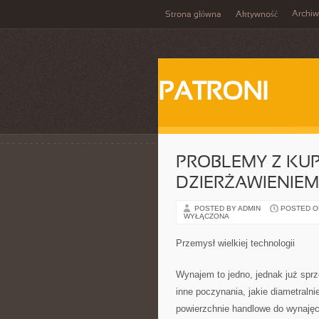
Archi
Strona główna
Aktywność
PATRONI
PROBLEMY Z KUP
DZIERŻAWIENIE
POSTED BY ADMIN
POSTED ON 
WYŁĄCZONA
Przemysł wielkiej technologii
Wynajem to jedno, jednak już sprz
inne poczynania, jakie diametralni
powierzchnie handlowe do wynaję