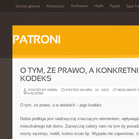
Archiwum
Hajfa
Strona główna
Aktywność
Piątek
Spis Tr
PATRONI
O TYM, ŻE PRAWO, A KONKRETNIE
KODEKS
POSTED BY ADMIN
POSTED ON WRZ - 18 - 2025
MOŻLIWOŚĆ 
WYŁĄCZONA
O tym, że prawo, a w detalach – jego kodeks
Dobra podłoga jest nadzwyczaj znaczącym elementem, wpływając
mieszkalnego lub domu. Zazwyczaj zależy nam na tym by posadz
reszty wystroju, mebli, koloru ścian itp. Wypada nie zapominać, ż