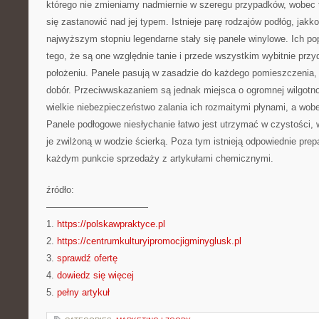
którego nie zmieniamy nadmiernie w szeregu przypadków, wobec
się zastanowić nad jej typem. Istnieje parę rodzajów podłóg, jakk
najwyższym stopniu legendarne stały się panele winylowe. Ich p
tego, że są one względnie tanie i przede wszystkim wybitnie przy
położeniu. Panele pasują w zasadzie do każdego pomieszczenia,
dobór. Przeciwwskazaniem są jednak miejsca o ogromnej wilgotnoś
wielkie niebezpieczeństwo zalania ich rozmaitymi płynami, a wobe
Panele podłogowe niesłychanie łatwo jest utrzymać w czystości,
je zwilżoną w wodzie ścierką. Poza tym istnieją odpowiednie prep
każdym punkcie sprzedaży z artykułami chemicznymi.
źródło:
———————————
1.
https://polskawpraktyce.pl
2.
https://centrumkulturyipromocjigminyglusk.pl
3.
sprawdź ofertę
4.
dowiedz się więcej
5.
pełny artykuł