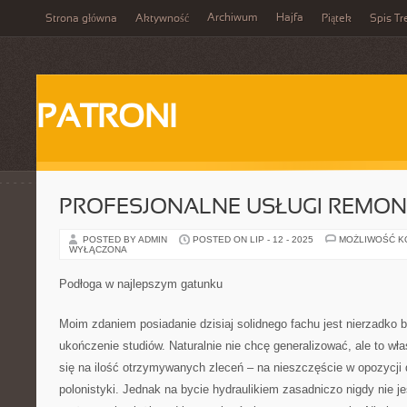
Archiwum
Hajfa
Strona główna
Aktywność
Piątek
Spis Tr
PATRONI
PROFESJONALNE USŁUGI REMO
POSTED BY ADMIN
POSTED ON LIP - 12 - 2025
MOŻLIWOŚĆ 
WYŁĄCZONA
Podłoga w najlepszym gatunku
Moim zdaniem posiadanie dzisiaj solidnego fachu jest nierzadko b
ukończenie studiów. Naturalnie nie chcę generalizować, ale to wła
się na ilość otrzymywanych zleceń – na nieszczęście w opozycji
polonistyki. Jednak na bycie hydraulikiem zasadniczo nigdy nie j