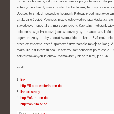
możemy chociażby od jutra zabrać się za przygotowania. Nie jest
autentycznie każdy może zostać hydraulikiem, lecz spróbować z
Dobrze, to z jakich powodów hydraulik Katowice pod naprawdę w
atrakcyjne życie? Pewność pracy: odpowiednio przykładający si
zawodowych specjalista ma sporo roboty. Kapitalny hydraulik wię
polecenia, więc im bardziej doświadczony, tym z automatu ilość kl
argument za tym, aby zostać hydraulikiem – kasa. Być może nie 
przecież znaczna część społeczeństwa zarabia mniejszą kasę. A 
hydraulik jest interesująca. Jeździmy samochodem po mieście – 
zainteresowanych klientów, rozmawiamy nieco z nimi, jest OK.
źródło:
———————————
1.
link
2.
http://9-euro-weiterfahren.de
3.
link do strony
4.
http://a3-treffen.de
5.
http://ab-film-tv.de
CATEGORIES:
PIŁA