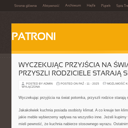
Archiwum
Hajfa
Strona główna
Aktywność
Piątek
Spis Tr
PATRONI
WYCZEKUJĄC PRZYJŚCIA NA ŚWI
PRZYSZLI RODZICIELE STARAJĄ S
POSTED BY ADMIN
POSTED ON PAŹ - 11 - 2025
MOŻLIWOŚĆ 
WYŁĄCZONA
Wyczekując przyjścia na świat potomka, przyszli rodzice starają 
Jakakolwiek kuchnia posiada osobisty klimat. A co kreuje ten kli
jakie meble wybierzemy wpływa na wszystko inne. Jeżeli kupimy
mieli pewność, że kuchnia nabierze stosownego wyrazu. Ostatnimi