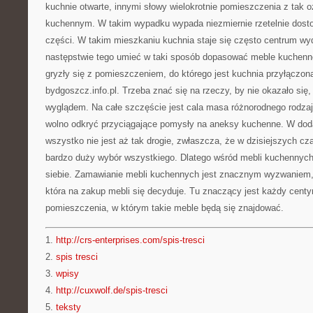
kuchnie otwarte, innymi słowy wielokrotnie pomieszczenia z ta
kuchennym. W takim wypadku wypada niezmiernie rzetelnie dos
części. W takim mieszkaniu kuchnia staje się często centrum wy
następstwie tego umieć w taki sposób dopasować meble kuchen
gryzły się z pomieszczeniem, do którego jest kuchnia przyłączona
bydgoszcz.info.pl. Trzeba znać się na rzeczy, by nie okazało się
wyglądem. Na całe szczęście jest cala masa różnorodnego rodza
wolno odkryć przyciągające pomysły na aneksy kuchenne. W doda
wszystko nie jest aż tak drogie, zwłaszcza, że w dzisiejszych 
bardzo duży wybór wszystkiego. Dlatego wśród mebli kuchennych
siebie. Zamawianie mebli kuchennych jest znacznym wyzwaniem, 
która na zakup mebli się decyduje. Tu znaczący jest każdy centy
pomieszczenia, w którym takie meble będą się znajdować.
1.
http://crs-enterprises.com/spis-tresci
2.
spis tresci
3.
wpisy
4.
http://cuxwolf.de/spis-tresci
5.
teksty