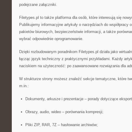
podejrzane załączniki.
Filetypes.pl to także platforma dla osób, które interesują się now
Publikujemy informacyjne artykuły o narzędziach do współpracy on
pakietów biurowych, bezpieczeństwie informacji, a także porówna
wybrać odpowiednie oprogramowanie.
Dzięki rozbudowanym poradnikom Filetypes.pl działa jako wirtual
łącząc język techniczny z praktycznymi przykładami. Każdy arty
naciskiem na użyteczność: po zaawansowane rozwiązania dla admi
W strukturze strony możesz znaleźć sekcje tematyczne, które tw
m.in.:
Dokumenty, arkusze i prezentacje – porady dotyczące eksportu
Obrazy, audio, wideo – porównania kompresji;
Pliki ZIP, RAR, 7Z – hasłowanie archiwów;