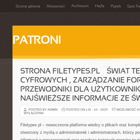
Archiwum
Hajfa
Strona główna
Aktywność
Piątek
Spis Tr
PATRONI
STRONA FILETYPES.PL – ŚWIAT T
CYFROWYCH , ZARZĄDZANIE FOR
PRZEWODNIKI DLA UŻYTKOWNIK
NAJŚWIEŻSZE INFORMACJE ZE ŚW
POSTED BY ADMIN
POSTED ON LIS - 10 - 2025
MOŻLIWOŚĆ 
WYŁĄCZONA
Filetypes.pl – nowoczesna platforma wiedzy o plikach oraz komp
stworzony z myślą o administratorek i administratorach, którzy p
informacji o rozszerzeniach oraz oczekują świeżych newsów ze ś