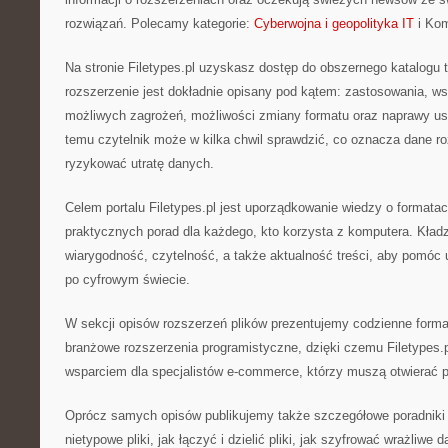
rozwiązań. Polecamy kategorie:
Cyberwojna i geopolityka IT
i Kom
Na stronie Filetypes.pl uzyskasz dostęp do obszernego katalogu t
rozszerzenie jest dokładnie opisany pod kątem: zastosowania, ws
możliwych zagrożeń, możliwości zmiany formatu oraz naprawy us
temu czytelnik może w kilka chwil sprawdzić, co oznacza dane r
ryzykować utratę danych.
Celem portalu Filetypes.pl jest uporządkowanie wiedzy o formatac
praktycznych porad dla każdego, kto korzysta z komputera. Kład
wiarygodność, czytelność, a także aktualność treści, aby pomóc
po cyfrowym świecie.
W sekcji opisów rozszerzeń plików prezentujemy codzienne format
branżowe rozszerzenia programistyczne, dzięki czemu Filetypes.p
wsparciem dla specjalistów e-commerce, którzy muszą otwierać pl
Oprócz samych opisów publikujemy także szczegółowe poradniki 
nietypowe pliki, jak łączyć i dzielić pliki, jak szyfrować wrażliwe