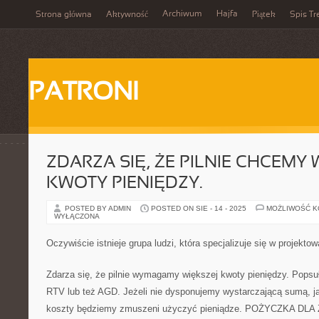
Archiwum
Hajfa
Strona główna
Aktywność
Piątek
Spis Tr
PATRONI
ZDARZA SIĘ, ŻE PILNIE CHCEMY 
KWOTY PIENIĘDZY.
POSTED BY ADMIN
POSTED ON SIE - 14 - 2025
MOŻLIWOŚĆ 
WYŁĄCZONA
Oczywiście istnieje grupa ludzi, która specjalizuje się w projekto
Zdarza się, że pilnie wymagamy większej kwoty pieniędzy. Popsu
RTV lub też AGD. Jeżeli nie dysponujemy wystarczającą sumą, j
koszty będziemy zmuszeni użyczyć pieniądze. POŻYCZKA DLA