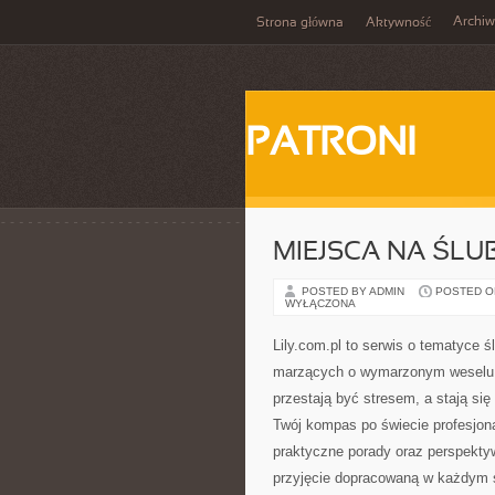
Archi
Strona główna
Aktywność
PATRONI
MIEJSCA NA ŚLUB
POSTED BY ADMIN
POSTED ON 
WYŁĄCZONA
Lily.com.pl to serwis o tematyce 
marzących o wymarzonym weselu. T
przestają być stresem, a stają si
Twój kompas po świecie profesjona
praktyczne porady oraz perspekt
przyjęcie dopracowaną w każdym