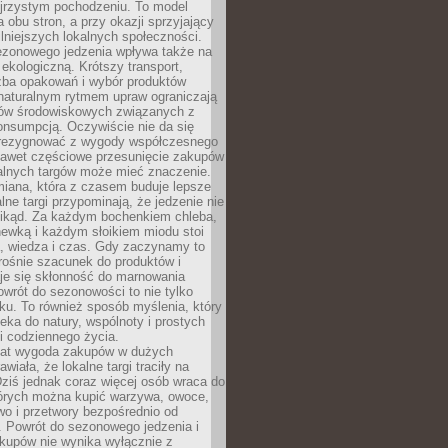
ejrzystym pochodzeniu. To model
a obu stron, a przy okazji sprzyjający
lniejszych lokalnych społeczności.
ezonowego jedzenia wpływa także na
kologiczną. Krótszy transport,
czba opakowań i wybór produktów
naturalnym rytmem upraw ograniczają
ów środowiskowych związanych z
onsumpcją. Oczywiście nie da się
zrezygnować z wygody współczesnego
 nawet częściowe przesunięcie zakupów
kalnych targów może mieć znaczenie.
miana, która z czasem buduje lepsze
lne targi przypominają, że jedzenie nie
znikąd. Za każdym bochenkiem chleba,
ewką i każdym słoikiem miodu stoi
a, wiedza i czas. Gdy zaczynamy to
rośnie szacunek do produktów i
je się skłonność do marnowania
wrót do sezonowości to nie tylko
u. To również sposób myślenia, który
ieka do natury, wspólnoty i prostych
i codziennego życia.
 lat wygoda zakupów w dużych
wiała, że lokalne targi traciły na
ziś jednak coraz więcej osób wraca do
tórych można kupić warzywa, owoce,
wo i przetwory bezpośrednio od
. Powrót do sezonowego jedzenia i
akupów nie wynika wyłącznie z