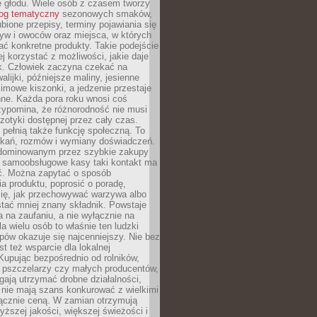
e głodu. Wiele osób z czasem tworzy
log tematyczny
sezonowych smaków,
ubione przepisy, terminy pojawiania się
yw i owoców oraz miejsca, w których
ć konkretne produkty. Takie podejście
ej korzystać z możliwości, jakie daje
ek. Człowiek zaczyna czekać na
alijki, późniejsze maliny, jesienne
imowe kiszonki, a jedzenie przestaje
ne. Każda pora roku wnosi coś
zypomina, że różnorodność nie musi
otyki dostępnej przez cały czas.
i pełnią także funkcję społeczną. To
tkań, rozmów i wymiany doświadczeń.
dominowanym przez szybkie zakupy
i samoobsługowe kasy taki kontakt ma
ć. Można zapytać o sposób
a produktu, poprosić o poradę,
się, jak przechowywać warzywa albo
tać mniej znany składnik. Powstaje
ta na zaufaniu, a nie wyłącznie na
la wielu osób to właśnie ten ludzki
ów okazuje się najcenniejszy. Nie bez
st też wsparcie dla lokalnej
Kupując bezpośrednio od rolników,
 pszczelarzy czy małych producentów,
gają utrzymać drobne działalności,
 nie mają szans konkurować z wielkimi
łącznie ceną. W zamian otrzymują
yższej jakości, większej świeżości i