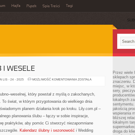
wum
Hajfa
Tagi
Piątek
Spis Treści
SUB
 I WESELE
Przez wiele
sklepach spra
MIEJSCA
LIS - 24 - 2025
MOŻLIWOŚĆ KOMENTOWANIA
ZOSTAŁA
znaczeniu. D
NA
miejsc, w k
ŚLUB
I
sery, pieczy
WESELE
ślubno–weselnej, który powstał z myślą o zakochanych,
producentów
lokalnych z
o świat, w którym przygotowania do wielkiego dnia
sentymentu.
ę świadomym planem działania krok po kroku. Lily.com.pl –
jakością pro
wspierania 
lnego planowania ślubu – łączy w sobie inspiracje,
bliższej rela
lokalnym tar
ywę praktyków, aby pomóc Ci stworzyć niezapomniane
supermarkeci
 szczególe.
Kalendarz ślubny i sezonowość
i Wedding
droga do kli