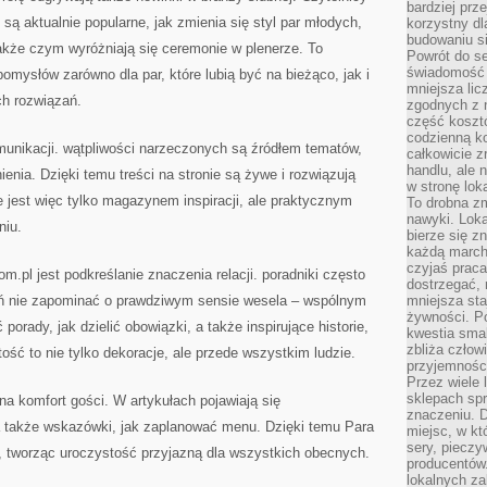
bardziej prz
 są aktualnie popularne, jak zmienia się styl par młodych,
korzystny dl
budowaniu si
akże czym wyróżniają się ceremonie w plenerze. To
Powrót do s
świadomość e
omysłów zarówno dla par, które lubią być na bieżąco, jak i
mniejsza li
ch rozwiązań.
zgodnych z 
część koszt
codzienną k
omunikacji. wątpliwości narzeczonych są źródłem tematów,
całkowicie 
handlu, ale
enia. Dzięki temu treści na stronie są żywe i rozwiązują
w stronę lo
e jest więc tylko magazynem inspiracji, ale praktycznym
To drobna z
nawyki. Loka
niu.
bierze się 
każdą march
czyjaś prac
com.pl jest podkreślanie znaczenia relacji. poradniki często
dostrzegać, 
ań nie zapominać o prawdziwym sensie wesela – wspólnym
mniejsza sta
żywności. Po
porady, jak dzielić obowiązki, a także inspirujące historie,
kwestia smak
zbliża człow
ość to nie tylko dekoracje, ale przede wszystkim ludzie.
przyjemnośc
Przez wiele
sklepach spra
na komfort gości. W artykułach pojawiają się
znaczeniu. D
a także wskazówki, jak zaplanować menu. Dzięki temu Para
miejsc, w k
sery, pieczy
 tworząc uroczystość przyjazną dla wszystkich obecnych.
producentów
lokalnych z