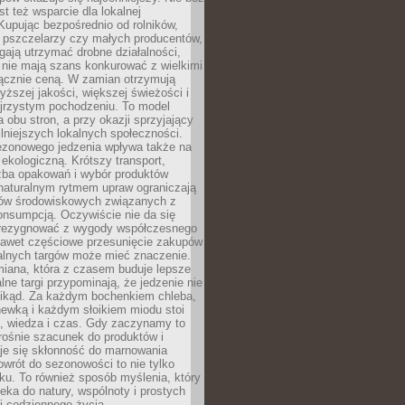
st też wsparcie dla lokalnej
Kupując bezpośrednio od rolników,
 pszczelarzy czy małych producentów,
gają utrzymać drobne działalności,
 nie mają szans konkurować z wielkimi
łącznie ceną. W zamian otrzymują
yższej jakości, większej świeżości i
ejrzystym pochodzeniu. To model
a obu stron, a przy okazji sprzyjający
lniejszych lokalnych społeczności.
ezonowego jedzenia wpływa także na
kologiczną. Krótszy transport,
czba opakowań i wybór produktów
naturalnym rytmem upraw ograniczają
ów środowiskowych związanych z
onsumpcją. Oczywiście nie da się
zrezygnować z wygody współczesnego
 nawet częściowe przesunięcie zakupów
kalnych targów może mieć znaczenie.
miana, która z czasem buduje lepsze
lne targi przypominają, że jedzenie nie
znikąd. Za każdym bochenkiem chleba,
ewką i każdym słoikiem miodu stoi
a, wiedza i czas. Gdy zaczynamy to
rośnie szacunek do produktów i
je się skłonność do marnowania
wrót do sezonowości to nie tylko
u. To również sposób myślenia, który
ieka do natury, wspólnoty i prostych
i codziennego życia.