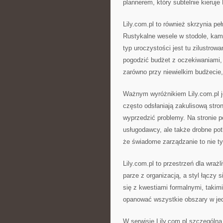
plannerem, który subtelnie kieruje
Lily.com.pl to również skrzynia pe
Rustykalne wesele w stodole, kam
typ uroczystości jest tu zilustro
pogodzić budżet z oczekiwaniami,
zarówno przy niewielkim budżecie,
Ważnym wyróżnikiem Lily.com.pl je
często odsłaniają zakulisową str
wyprzedzić problemy. Na stronie p
usługodawcy, ale także drobne pot
że świadome zarządzanie to nie t
Lily.com.pl to przestrzeń dla wrażl
parze z organizacją, a styl łączy 
się z kwestiami formalnymi, takim
opanować wszystkie obszary w jed
W serwisie Lily.com.pl szczególną