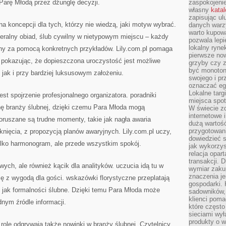
 Parę Młodą przez dżunglę decyzji.
zaspokojeni
własny
kata
zapisując ul
łna koncepcji dla tych, którzy nie wiedzą, jaki motyw wybrać.
danych warz
warto kupowa
eralny obiad, ślub cywilny w nietypowym miejscu – każdy
pozwala lepi
lokalny ryn
wany za pomocą konkretnych przykładów. Lily.com.pl pomaga
pierwsze now
 pokazując, że dopieszczona uroczystość jest możliwe
grzyby czy z
być monoton
 jak i przy bardziej luksusowym założeniu.
swojego i pr
oznaczać egz
Lokalne targ
st spojrzenie profesjonalnego organizatora. poradniki
miejsca spo
onę branży ślubnej, dzięki czemu Para Młoda mogą
W świecie z
internetowe 
oruszane są trudne momenty, takie jak nagła awaria
dużą wartoś
przygotowani
knięcia, z propozycją planów awaryjnych. Lily.com.pl uczy,
dowiedzieć 
ylko harmonogram, ale przede wszystkim spokój.
jak wykorzys
relacja opar
transakcji. D
iwych, ale również kącik dla analityków. uczucia idą tu w
wymiar zakup
znaczenia je
się z wygodą dla gości. wskazówki florystyczne przeplatają
gospodarki. 
i jak formalności ślubne. Dzięki temu Para Młoda może
sadowników,
klienci poma
nym źródle informacji.
które często
sieciami wy
produkty o w
 rolę odgrywają także nowinki w branży ślubnej. Czytelnicy