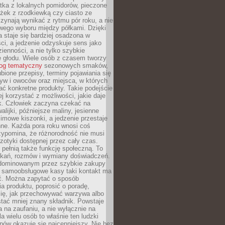
tka z lokalnych pomidorów, pieczone
ożek z rzodkiewką czy ciasto ze
zynają wynikać z rytmu pór roku, a nie
wego wyboru między półkami. Dzięki
 staje się bardziej osadzona w
ci, a jedzenie odzyskuje sens jako
ienności, a nie tylko szybkie
e głodu. Wiele osób z czasem tworzy
log tematyczny
sezonowych smaków,
ubione przepisy, terminy pojawiania się
yw i owoców oraz miejsca, w których
ć konkretne produkty. Takie podejście
ej korzystać z możliwości, jakie daje
ek. Człowiek zaczyna czekać na
alijki, późniejsze maliny, jesienne
imowe kiszonki, a jedzenie przestaje
ne. Każda pora roku wnosi coś
zypomina, że różnorodność nie musi
otyki dostępnej przez cały czas.
i pełnią także funkcję społeczną. To
tkań, rozmów i wymiany doświadczeń.
dominowanym przez szybkie zakupy
i samoobsługowe kasy taki kontakt ma
ć. Można zapytać o sposób
a produktu, poprosić o poradę,
się, jak przechowywać warzywa albo
tać mniej znany składnik. Powstaje
ta na zaufaniu, a nie wyłącznie na
la wielu osób to właśnie ten ludzki
ów okazuje się najcenniejszy. Nie bez