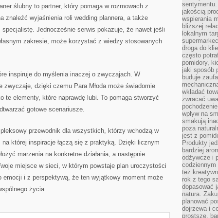
sentymentu.
planer ślubny to partner, który pomaga w rozmowach z
jakością pro
znaleźć wyjaśnienia roli wedding plannera, a także
wspierania 
bliższej rela
 specjalistę. Jednocześnie serwis pokazuje, że nawet jeśli
lokalnym tar
supermarkeci
własnym zakresie, może korzystać z wiedzy stosowanych
droga do kli
często potra
pomidory, ki
jaki sposób
tóre inspiruje do myślenia inaczej o zwyczajach. W
buduje zaufa
mechaniczną
ne zwyczaje, dzięki czemu Para Młoda może świadomie
wkładać tow
ko te elementy, które naprawdę lubi. To pomaga stworzyć
zwracać uwa
pochodzenie
odtwarzać gotowe scenariusze.
wpływ na sma
smakują ina
poza natura
pleksowy przewodnik dla wszystkich, którzy wchodzą w
jest z pomid
 na której inspiracje łączą się z praktyką. Dzięki licznym
Produkty je
bardziej aro
łożyć marzenia na konkretne działania, a następnie
odżywcze i p
codziennym 
Twoje miejsce w sieci, w którym powstaje plan uroczystości
też kreatywn
o emocji i z perspektywą, że ten wyjątkowy moment może
rok z tego s
dopasować ja
wspólnego życia.
natura. Zaku
planować pos
dojrzewa i c
prostsze, ba