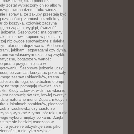
fi powiedzieć, skąd pochodzą
edy został wypieczony chleb albo w
 przygotowano dżem. Taka wiedza
nie i sprawia, że zakupy przestają być
 czynnością. Zamiast bezrefleksyjnie
ar do koszyka, człowiek zaczyna
gę na zapach, wygląd, świeżość i
 jedzenia. Sezonowość ma ogromny
k. Truskawki kupione w pełni lata
czej niż owoce sprowadzane z daleka
lnym okresem dojrzewania. Podobnie
orami, jabłkami, szparagami czy dynią.
dzone we właściwym czasie są zwykle
matyczne, bogatsze w wartości
o prostu przyjemniejsze w
gotowaniu. Sezonowe jedzenie uczy
ości, bo zamiast korzystać przez cały
amego zestawu składników, trzeba
dłospis do tego, co aktualnie oferuje
py na targu pomagają również lepiej
iłki. Kiedy człowiek widzi, co właśnie
o jest naprawdę świeże, łatwiej tworzyć
rdziej naturalne menu. Zupa z młodych
tka z lokalnych pomidorów, pieczone
ożek z rzodkiewką czy ciasto ze
zynają wynikać z rytmu pór roku, a nie
wego wyboru między półkami. Dzięki
 staje się bardziej osadzona w
ci, a jedzenie odzyskuje sens jako
ienności, a nie tylko szybkie