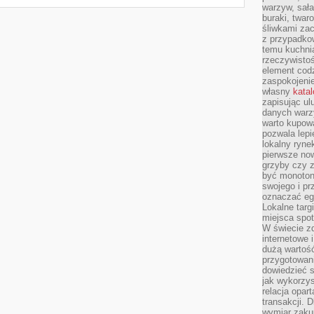
warzyw, sała
buraki, twar
śliwkami zac
z przypadko
temu kuchnia
rzeczywistoś
element codz
zaspokojeni
własny
kata
zapisując ul
danych warz
warto kupowa
pozwala lepi
lokalny ryn
pierwsze now
grzyby czy z
być monoton
swojego i pr
oznaczać egz
Lokalne targ
miejsca spo
W świecie z
internetowe 
dużą wartoś
przygotowani
dowiedzieć 
jak wykorzys
relacja opar
transakcji. D
wymiar zakup