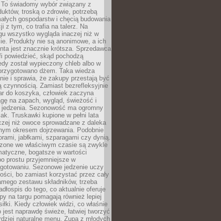
 To świadomy wybór związany z
duktów, troską o zdrowie, potrzebą
małych gospodarstw i chęcią budowania
cji z tym, co trafia na talerz. Na
gu wszystko wygląda inaczej niż w
e. Produkty nie są anonimowe, a ich
enta jest znacznie krótsza. Sprzedawca
fi powiedzieć, skąd pochodzą
edy został wypieczony chleb albo w
 przygotowano dżem. Taka wiedza
nie i sprawia, że zakupy przestają być
 czynnością. Zamiast bezrefleksyjnie
ar do koszyka, człowiek zaczyna
gę na zapach, wygląd, świeżość i
 jedzenia. Sezonowość ma ogromny
k. Truskawki kupione w pełni lata
czej niż owoce sprowadzane z daleka
lnym okresem dojrzewania. Podobnie
orami, jabłkami, szparagami czy dynią.
dzone we właściwym czasie są zwykle
matyczne, bogatsze w wartości
o prostu przyjemniejsze w
gotowaniu. Sezonowe jedzenie uczy
ości, bo zamiast korzystać przez cały
amego zestawu składników, trzeba
dłospis do tego, co aktualnie oferuje
py na targu pomagają również lepiej
iłki. Kiedy człowiek widzi, co właśnie
o jest naprawdę świeże, łatwiej tworzyć
rdziej naturalne menu. Zupa z młodych