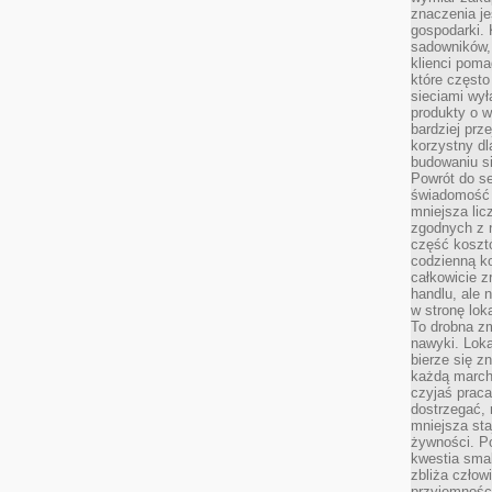
znaczenia je
gospodarki. 
sadowników,
klienci poma
które często
sieciami wy
produkty o w
bardziej prz
korzystny dl
budowaniu si
Powrót do s
świadomość e
mniejsza li
zgodnych z 
część koszt
codzienną k
całkowicie 
handlu, ale
w stronę lo
To drobna z
nawyki. Loka
bierze się 
każdą march
czyjaś prac
dostrzegać, 
mniejsza sta
żywności. Po
kwestia smak
zbliża człow
przyjemnośc