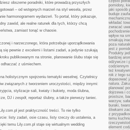
często potra
jdziesz obszerne poradniki, które prowadzą przyszłych
pomidory, ki
gotowań – od wstępnych marzeń na styl wesela, przez
jaki sposób
buduje zaufa
anie harmonogramem wydarzeń. To portal, który pokazuje,
mechaniczną
wkładać tow
dny zawód, ale realne ratunek dla tych, którzy chcą
zwracać uwa
ństwa, zamiast tonąć w chaosie.
pochodzenie
wpływ na sma
smakują ina
zeczonej i narzeczonego, która potrzebuje uporządkowania
poza natura
jest z pomid
ją się pewnie z excelemi i listami zadań, a jedynie szukają
Produkty je
 kroku publikowanym na stronie, planowanie ślubu staje się
bardziej aro
odżywcze i p
na odhaczać z uśmiechem.
codziennym 
też kreatywn
rok z tego s
ę na holistycznym spojrzeniu tematyki weselnej. Czytelnicy
dopasować ja
natura. Zaku
rów związanych z tworzeniem uroczystości, między innymi:
planować pos
jęcia, stylizacje sali, kwiaty i bukiety, moda ślubna,
dojrzewa i c
prostsze, ba
cze, DJ i zespół, reportaż ślubny, a także pierwszy taniec.
warzyw, sała
buraki, twar
śliwkami zac
y.com.pl jest praktyczność treści. To nie tylko
z przypadko
rcie: listy zadań, osie czasu, listy rzeczy do ustalenia, a
temu kuchnia
rzeczywistoś
ęki temu Lily.com.pl staje się wirtualnym wedding
element codz