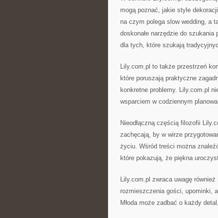
mogą poznać, jakie style dekoracji
na czym polega slow wedding, a t
doskonałe narzędzie do szukania p
dla tych, które szukają tradycyjny
Lily.com.pl to także przestrzeń k
które poruszają praktyczne zagadni
konkretne problemy. Lily.com.pl ni
wsparciem w codziennym planowa
Nieodłączną częścią filozofii Lily.
zachęcają, by w wirze przygotow
życiu. Wśród treści można znaleźć 
które pokazują, że piękna uroczyst
Lily.com.pl zwraca uwagę również 
rozmieszczenia gości, upominki, 
Młoda może zadbać o każdy detal,