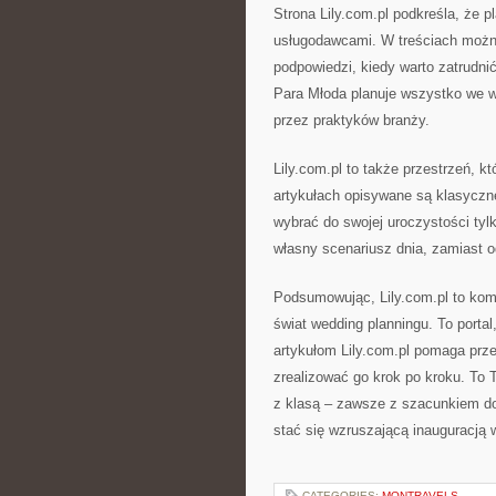
Strona Lily.com.pl podkreśla, że 
usługodawcami. W treściach można 
podpowiedzi, kiedy warto zatrudnić
Para Młoda planuje wszystko we 
przez praktyków branży.
Lily.com.pl to także przestrzeń, k
artykułach opisywane są klasycz
wybrać do swojej uroczystości tyl
własny scenariusz dnia, zamiast 
Podsumowując, Lily.com.pl to kom
świat wedding planningu. To portal,
artykułom Lily.com.pl pomaga prze
zrealizować go krok po kroku. To 
z klasą – zawsze z szacunkiem d
stać się wzruszającą inauguracją 
CATEGORIES:
MONTRAVELS