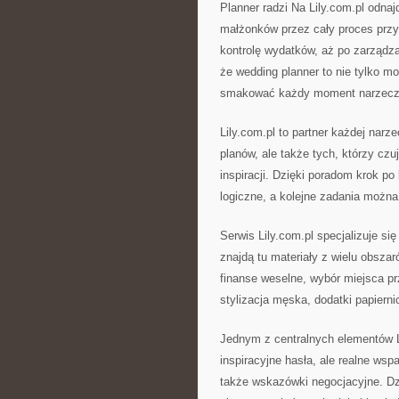
Planner radzi Na Lily.com.pl odna
małżonków przez cały proces przy
kontrolę wydatków, aż po zarządz
że wedding planner to nie tylko mo
smakować każdy moment narzecze
Lily.com.pl to partner każdej nar
planów, ale także tych, którzy czu
inspiracji. Dzięki poradom krok po
logiczne, a kolejne zadania moż
Serwis Lily.com.pl specjalizuje si
znajdą tu materiały z wielu obsza
finanse weselne, wybór miejsca przy
stylizacja męska, dodatki papierni
Jednym z centralnych elementów Lil
inspiracyjne hasła, ale realne wspa
także wskazówki negocjacyjne. Dzi