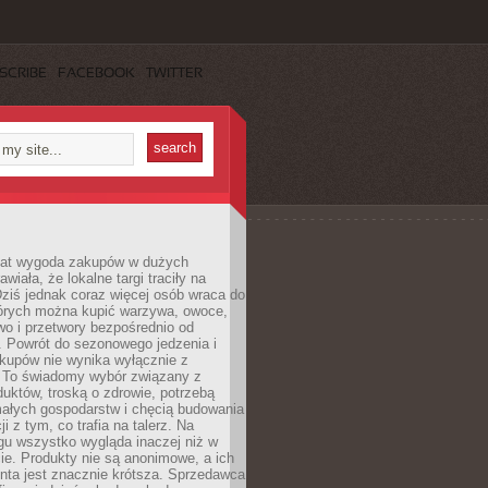
SCRIBE
FACEBOOK
TWITTER
 lat wygoda zakupów w dużych
wiała, że lokalne targi traciły na
ziś jednak coraz więcej osób wraca do
tórych można kupić warzywa, owoce,
wo i przetwory bezpośrednio od
. Powrót do sezonowego jedzenia i
akupów nie wynika wyłącznie z
 To świadomy wybór związany z
duktów, troską o zdrowie, potrzebą
małych gospodarstw i chęcią budowania
cji z tym, co trafia na talerz. Na
gu wszystko wygląda inaczej niż w
e. Produkty nie są anonimowe, a ich
enta jest znacznie krótsza. Sprzedawca