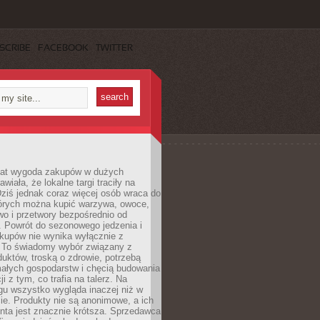
SCRIBE
FACEBOOK
TWITTER
 lat wygoda zakupów w dużych
wiała, że lokalne targi traciły na
ziś jednak coraz więcej osób wraca do
tórych można kupić warzywa, owoce,
wo i przetwory bezpośrednio od
. Powrót do sezonowego jedzenia i
akupów nie wynika wyłącznie z
 To świadomy wybór związany z
duktów, troską o zdrowie, potrzebą
małych gospodarstw i chęcią budowania
cji z tym, co trafia na talerz. Na
gu wszystko wygląda inaczej niż w
e. Produkty nie są anonimowe, a ich
enta jest znacznie krótsza. Sprzedawca