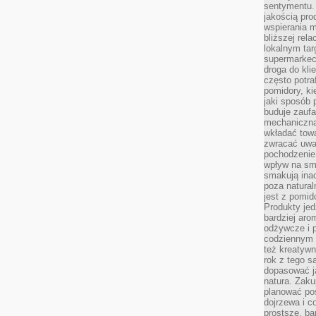
sentymentu.
jakością pro
wspierania 
bliższej rela
lokalnym tar
supermarkeci
droga do kli
często potra
pomidory, ki
jaki sposób
buduje zaufa
mechaniczną
wkładać tow
zwracać uwa
pochodzenie
wpływ na sma
smakują ina
poza natura
jest z pomid
Produkty je
bardziej aro
odżywcze i p
codziennym 
też kreatywn
rok z tego s
dopasować ja
natura. Zaku
planować pos
dojrzewa i c
prostsze, ba