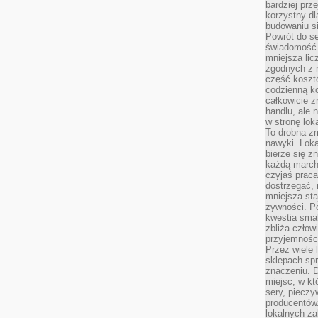
bardziej prz
korzystny dl
budowaniu si
Powrót do s
świadomość e
mniejsza li
zgodnych z 
część koszt
codzienną k
całkowicie 
handlu, ale
w stronę lo
To drobna z
nawyki. Loka
bierze się 
każdą march
czyjaś prac
dostrzegać, 
mniejsza sta
żywności. Po
kwestia smak
zbliża człow
przyjemnośc
Przez wiele
sklepach spra
znaczeniu. D
miejsc, w k
sery, pieczy
producentów
lokalnych z