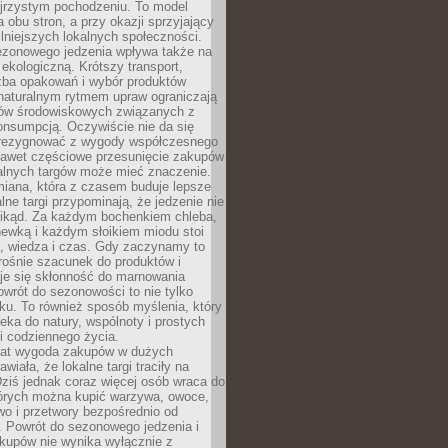
ejrzystym pochodzeniu. To model
a obu stron, a przy okazji sprzyjający
lniejszych lokalnych społeczności.
ezonowego jedzenia wpływa także na
kologiczną. Krótszy transport,
czba opakowań i wybór produktów
naturalnym rytmem upraw ograniczają
ów środowiskowych związanych z
onsumpcją. Oczywiście nie da się
zrezygnować z wygody współczesnego
 nawet częściowe przesunięcie zakupów
kalnych targów może mieć znaczenie.
miana, która z czasem buduje lepsze
lne targi przypominają, że jedzenie nie
znikąd. Za każdym bochenkiem chleba,
ewką i każdym słoikiem miodu stoi
a, wiedza i czas. Gdy zaczynamy to
rośnie szacunek do produktów i
je się skłonność do marnowania
wrót do sezonowości to nie tylko
u. To również sposób myślenia, który
ieka do natury, wspólnoty i prostych
i codziennego życia.
 lat wygoda zakupów w dużych
wiała, że lokalne targi traciły na
ziś jednak coraz więcej osób wraca do
tórych można kupić warzywa, owoce,
wo i przetwory bezpośrednio od
. Powrót do sezonowego jedzenia i
akupów nie wynika wyłącznie z