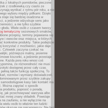
tka z lokalnych pomidorów, pieczone
ożek z rzodkiewką czy ciasto ze
zynają wynikać z rytmu pór roku, a nie
wego wyboru między półkami. Dzięki
 staje się bardziej osadzona w
ci, a jedzenie odzyskuje sens jako
ienności, a nie tylko szybkie
e głodu. Wiele osób z czasem tworzy
log tematyczny
sezonowych smaków,
ubione przepisy, terminy pojawiania się
yw i owoców oraz miejsca, w których
ć konkretne produkty. Takie podejście
ej korzystać z możliwości, jakie daje
ek. Człowiek zaczyna czekać na
alijki, późniejsze maliny, jesienne
imowe kiszonki, a jedzenie przestaje
ne. Każda pora roku wnosi coś
zypomina, że różnorodność nie musi
otyki dostępnej przez cały czas.
i pełnią także funkcję społeczną. To
tkań, rozmów i wymiany doświadczeń.
dominowanym przez szybkie zakupy
i samoobsługowe kasy taki kontakt ma
ć. Można zapytać o sposób
a produktu, poprosić o poradę,
się, jak przechowywać warzywa albo
tać mniej znany składnik. Powstaje
ta na zaufaniu, a nie wyłącznie na
la wielu osób to właśnie ten ludzki
ów okazuje się najcenniejszy. Nie bez