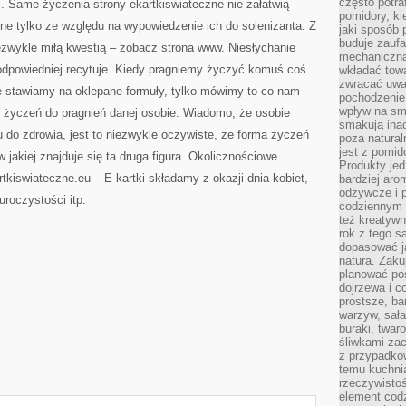
często potra
j. Same życzenia strony ekartkiswiateczne nie załatwią
pomidory, ki
ne tylko ze względu na wypowiedzenie ich do solenizanta. Z
jaki sposób
buduje zaufa
iezwykle miłą kwestią – zobacz strona www. Niesłychanie
mechaniczną
 odpowiedniej recytuje. Kiedy pragniemy życzyć komuś coś
wkładać tow
zwracać uwa
ie stawiamy na oklepane formuły, tylko mówimy to co nam
pochodzenie
wpływ na sma
 życzeń do pragnień danej osobie. Wiadomo, że osobie
smakują ina
do zdrowia, jest to niezwykle oczywiste, ze forma życzeń
poza natura
jest z pomid
jakiej znajduje się ta druga figura. Okolicznościowe
Produkty je
rtkiswiateczne.eu – E kartki składamy z okazji dnia kobiet,
bardziej aro
odżywcze i p
uroczystości itp.
codziennym 
też kreatywn
rok z tego s
dopasować ja
natura. Zaku
planować pos
dojrzewa i c
prostsze, ba
warzyw, sała
buraki, twar
śliwkami zac
z przypadko
temu kuchnia
rzeczywistoś
element codz