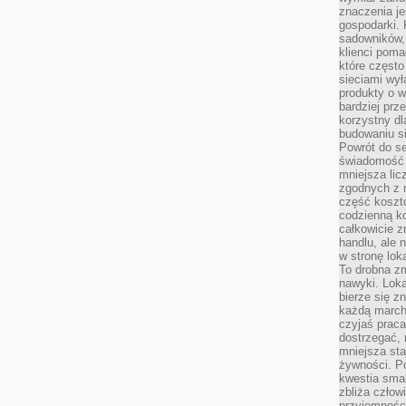
znaczenia je
gospodarki. 
sadowników,
klienci poma
które często
sieciami wy
produkty o w
bardziej prz
korzystny dl
budowaniu si
Powrót do s
świadomość e
mniejsza li
zgodnych z 
część koszt
codzienną k
całkowicie 
handlu, ale
w stronę lo
To drobna z
nawyki. Loka
bierze się 
każdą march
czyjaś prac
dostrzegać, 
mniejsza sta
żywności. Po
kwestia smak
zbliża człow
przyjemnośc