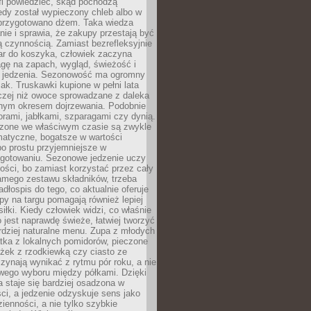
fi powiedzieć, skąd pochodzą
edy został wypieczony chleb albo w
 przygotowano dżem. Taka wiedza
nie i sprawia, że zakupy przestają być
 czynnością. Zamiast bezrefleksyjnie
ar do koszyka, człowiek zaczyna
gę na zapach, wygląd, świeżość i
 jedzenia. Sezonowość ma ogromny
k. Truskawki kupione w pełni lata
czej niż owoce sprowadzane z daleka
lnym okresem dojrzewania. Podobnie
orami, jabłkami, szparagami czy dynią.
dzone we właściwym czasie są zwykle
matyczne, bogatsze w wartości
o prostu przyjemniejsze w
gotowaniu. Sezonowe jedzenie uczy
ości, bo zamiast korzystać przez cały
amego zestawu składników, trzeba
dłospis do tego, co aktualnie oferuje
py na targu pomagają również lepiej
iłki. Kiedy człowiek widzi, co właśnie
o jest naprawdę świeże, łatwiej tworzyć
rdziej naturalne menu. Zupa z młodych
tka z lokalnych pomidorów, pieczone
ożek z rzodkiewką czy ciasto ze
zynają wynikać z rytmu pór roku, a nie
wego wyboru między półkami. Dzięki
 staje się bardziej osadzona w
ci, a jedzenie odzyskuje sens jako
ienności, a nie tylko szybkie