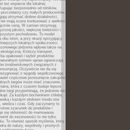
st też wsparcie dla lokalnej
Kupując bezpośrednio od rolników,
 pszczelarzy czy małych producentów,
gają utrzymać drobne działalności,
 nie mają szans konkurować z wielkimi
łącznie ceną. W zamian otrzymują
yższej jakości, większej świeżości i
ejrzystym pochodzeniu. To model
a obu stron, a przy okazji sprzyjający
lniejszych lokalnych społeczności.
ezonowego jedzenia wpływa także na
kologiczną. Krótszy transport,
czba opakowań i wybór produktów
naturalnym rytmem upraw ograniczają
ów środowiskowych związanych z
onsumpcją. Oczywiście nie da się
zrezygnować z wygody współczesnego
 nawet częściowe przesunięcie zakupów
kalnych targów może mieć znaczenie.
miana, która z czasem buduje lepsze
lne targi przypominają, że jedzenie nie
znikąd. Za każdym bochenkiem chleba,
ewką i każdym słoikiem miodu stoi
a, wiedza i czas. Gdy zaczynamy to
rośnie szacunek do produktów i
je się skłonność do marnowania
wrót do sezonowości to nie tylko
u. To również sposób myślenia, który
ieka do natury, wspólnoty i prostych
i codziennego życia.