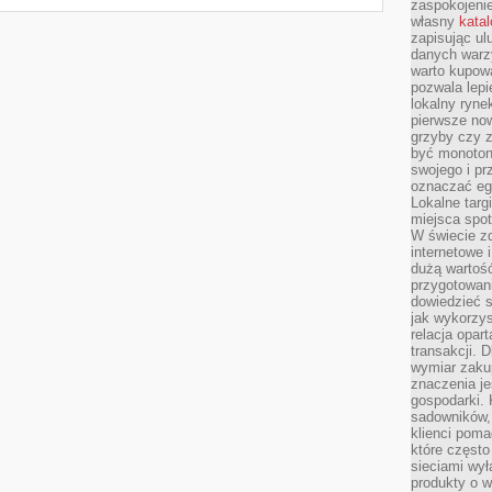
zaspokojeni
własny
kata
zapisując ul
danych warz
warto kupowa
pozwala lepi
lokalny ryn
pierwsze now
grzyby czy z
być monoton
swojego i pr
oznaczać egz
Lokalne targ
miejsca spo
W świecie z
internetowe 
dużą wartoś
przygotowani
dowiedzieć 
jak wykorzys
relacja opar
transakcji. D
wymiar zakup
znaczenia je
gospodarki. 
sadowników,
klienci poma
które często
sieciami wy
produkty o w