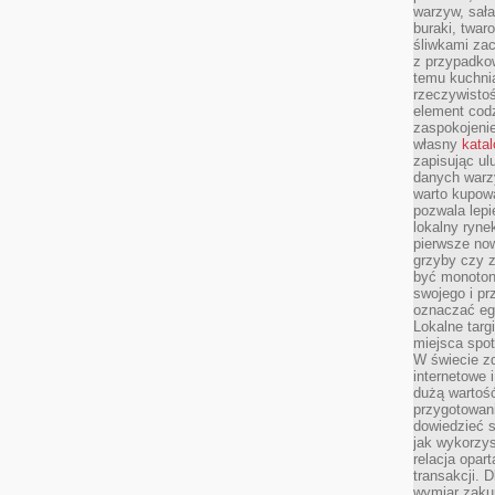
warzyw, sała
buraki, twar
śliwkami zac
z przypadko
temu kuchnia
rzeczywistoś
element codz
zaspokojeni
własny
kata
zapisując ul
danych warz
warto kupowa
pozwala lepi
lokalny ryn
pierwsze now
grzyby czy z
być monoton
swojego i pr
oznaczać egz
Lokalne targ
miejsca spo
W świecie z
internetowe 
dużą wartoś
przygotowani
dowiedzieć 
jak wykorzys
relacja opar
transakcji. D
wymiar zakup