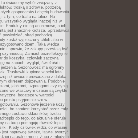
 To świadomy wybór związany z
duktów, troską o zdrowie, potrzebą
małych gospodarstw i chęcią budowania
cji z tym, co trafia na talerz. Na
gu wszystko wygląda inaczej niż w
e. Produkty nie są anonimowe, a ich
enta jest znacznie krótsza. Sprzedawca
fi powiedzieć, skąd pochodzą
edy został wypieczony chleb albo w
 przygotowano dżem. Taka wiedza
nie i sprawia, że zakupy przestają być
 czynnością. Zamiast bezrefleksyjnie
ar do koszyka, człowiek zaczyna
gę na zapach, wygląd, świeżość i
 jedzenia. Sezonowość ma ogromny
k. Truskawki kupione w pełni lata
czej niż owoce sprowadzane z daleka
lnym okresem dojrzewania. Podobnie
orami, jabłkami, szparagami czy dynią.
dzone we właściwym czasie są zwykle
matyczne, bogatsze w wartości
o prostu przyjemniejsze w
gotowaniu. Sezonowe jedzenie uczy
ości, bo zamiast korzystać przez cały
amego zestawu składników, trzeba
dłospis do tego, co aktualnie oferuje
py na targu pomagają również lepiej
iłki. Kiedy człowiek widzi, co właśnie
o jest naprawdę świeże, łatwiej tworzyć
rdziej naturalne menu. Zupa z młodych