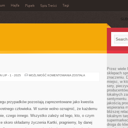
wum
Hajfa
Tagi
Piątek
Spis Treści
SUB
Przez wiele
sklepach spra
WRÓŻBY
LIP - 1 - 2025
MOŻLIWOŚĆ KOMENTOWANIA
ZOSTAŁA
znaczeniu. D
miejsc, w k
sery, pieczy
producentów
lokalnych z
sentymentu.
egu przypadków pozostają zaprezentowane jako kwestia
jakością pro
wspierania 
nkretnego człowieka. W sumie wolno oznajmić, że każdemu
bliższej rela
nie, czego innego. Wszystko zależy od tego, kto, o czym
lokalnym tar
supermarkeci
 że skoro składamy życzenia Kartki, pragniemy, by danej
droga do kli