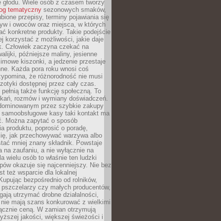
e głodu. Wiele osób z czasem tworzy
log tematyczny
sezonowych smaków,
ubione przepisy, terminy pojawiania się
yw i owoców oraz miejsca, w których
ć konkretne produkty. Takie podejście
ej korzystać z możliwości, jakie daje
ek. Człowiek zaczyna czekać na
alijki, późniejsze maliny, jesienne
imowe kiszonki, a jedzenie przestaje
ne. Każda pora roku wnosi coś
zypomina, że różnorodność nie musi
otyki dostępnej przez cały czas.
i pełnią także funkcję społeczną. To
tkań, rozmów i wymiany doświadczeń.
dominowanym przez szybkie zakupy
i samoobsługowe kasy taki kontakt ma
ć. Można zapytać o sposób
a produktu, poprosić o poradę,
się, jak przechowywać warzywa albo
tać mniej znany składnik. Powstaje
ta na zaufaniu, a nie wyłącznie na
la wielu osób to właśnie ten ludzki
ów okazuje się najcenniejszy. Nie bez
st też wsparcie dla lokalnej
Kupując bezpośrednio od rolników,
 pszczelarzy czy małych producentów,
gają utrzymać drobne działalności,
 nie mają szans konkurować z wielkimi
łącznie ceną. W zamian otrzymują
yższej jakości, większej świeżości i