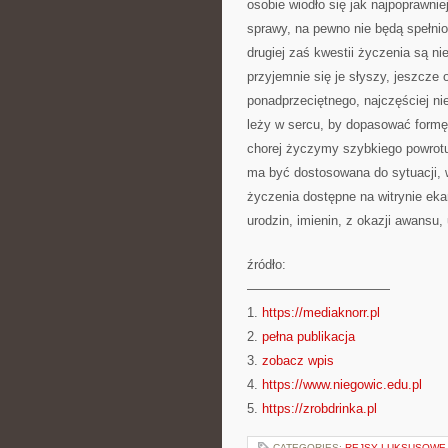
osobie wiodło się jak najpoprawnie
sprawy, na pewno nie będą spełnio
drugiej zaś kwestii życzenia są n
przyjemnie się je słyszy, jeszcze
ponadprzeciętnego, najczęściej n
leży w sercu, by dopasować formę
chorej życzymy szybkiego powrotu 
ma być dostosowana do sytuacji, w 
życzenia dostępne na witrynie
eka
urodzin, imienin, z okazji awansu, 
źródło:
———————————
1.
https://mediaknorr.pl
2.
pełna publikacja
3.
zobacz wpis
4.
https://www.niegowic.edu.pl
5.
https://zrobdrinka.pl
CATEGORIES:
REJSY LUKSUSOWE