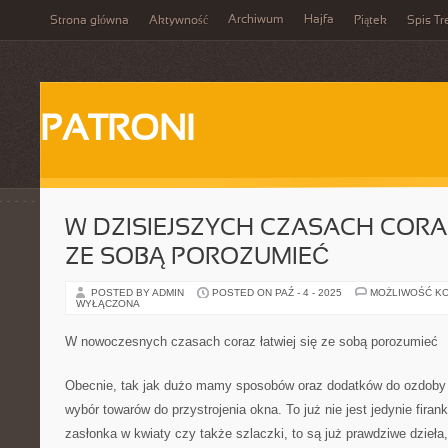
Archiwum
Hajfa
Strona główna
Aktywność
Piątek
Spis Tr
PATRONI
W DZISIEJSZYCH CZASACH CORAZ
ZE SOBĄ POROZUMIEĆ
POSTED BY ADMIN
POSTED ON PAŹ - 4 - 2025
MOŻLIWOŚĆ K
WYŁĄCZONA
W nowoczesnych czasach coraz łatwiej się ze sobą porozumieć
Obecnie, tak jak dużo mamy sposobów oraz dodatków do ozdoby
wybór towarów do przystrojenia okna. To już nie jest jedynie fi
zasłonka w kwiaty czy także szlaczki, to są już prawdziwe dzieła