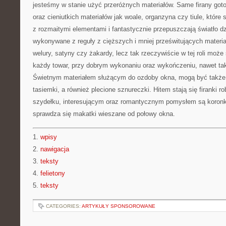
jesteśmy w stanie użyć przeróżnych materiałów. Same firany got
oraz cieniutkich materiałów jak woale, organzyna czy tiule, które 
z rozmaitymi elementami i fantastycznie przepuszczają światło d
wykonywane z reguły z cięższych i mniej prześwitujących materiałó
welury, satyny czy żakardy, lecz tak rzeczywiście w tej roli mo
każdy towar, przy dobrym wykonaniu oraz wykończeniu, nawet tak 
Świetnym materiałem służącym do ozdoby okna, mogą być także fa
tasiemki, a również plecione sznureczki. Hitem stają się firanki r
szydełku, interesującym oraz romantycznym pomysłem są koronki
sprawdza się makatki wieszane od połowy okna.
1.
wpisy
2.
nawigacja
3.
teksty
4.
felietony
5.
teksty
CATEGORIES:
ARTYKUŁY SPONSOROWANE