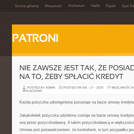
Archiwum
Hajfa
Strona główna
Aktywność
Piątek
Spis Tr
PATRONI
NIE ZAWSZE JEST TAK, ŻE POSI
NA TO, ŻEBY SPŁACIĆ KREDYT
POSTED BY ADMIN
POSTED ON SIE - 27 - 2025
MOŻLIWOŚĆ 
WYŁĄCZONA
Każda pożyczka udostępniona pozostaje na bazie umowy kredyto
Jakakolwiek pożyczka udzielona zostaje na bazie umowy kredyto
ona przez pożyczkodawcę. A takim pożyczkodawcą w większości
Umowa jest poświadczeniem, że kontrahent, w tym przypadku po