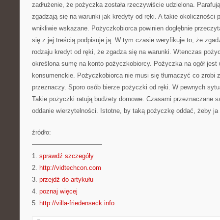
zadłużenie, że pożyczka została rzeczywiście udzielona. Parafuj
zgadzają się na warunki jak kredyty od ręki. A takie okoliczności
wnikliwie wskazane. Pożyczkobiorca powinien dogłębnie przecz
się z jej treścią podpisuje ją. W tym czasie weryfikuje to, że zg
rodzaju kredyt od ręki, że zgadza się na warunki. Wtenczas poż
określona sumę na konto pożyczkobiorcy. Pożyczka na ogół jest 
konsumenckie. Pożyczkobiorca nie musi się tłumaczyć co zrobi z 
przeznaczy. Sporo osób bierze pożyczki od ręki. W pewnych sytu
Takie pożyczki ratują budżety domowe. Czasami przeznaczane są
oddanie wierzytelności. Istotne, by taką pożyczkę oddać, żeby ja 
źródło:
———————————
1.
sprawdź szczegóły
2.
http://vidtechcon.com
3.
przejdź do artykułu
4.
poznaj więcej
5.
http://villa-friedenseck.info