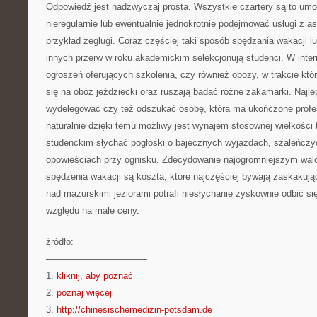
Odpowiedź jest nadzwyczaj prosta. Wszystkie czartery są to umo
nieregularnie lub ewentualnie jednokrotnie podejmować usługi z as
przykład żeglugi. Coraz częściej taki sposób spędzania wakacji l
innych przerw w roku akademickim selekcjonują studenci. W inte
ogłoszeń oferujących szkolenia, czy również obozy, w trakcie któr
się na obóz jeździecki oraz ruszają badać różne zakamarki. Najl
wydelegować czy też odszukać osobę, która ma ukończone profes
naturalnie dzięki temu możliwy jest wynajem stosownej wielkości 
studenckim słychać pogłoski o bajecznych wyjazdach, szaleńczy
opowieściach przy ognisku. Zdecydowanie najogromniejszym wal
spędzenia wakacji są koszta, które najczęściej bywają zaskakuj
nad mazurskimi jeziorami potrafi niesłychanie zyskownie odbić się 
względu na małe ceny.
źródło:
———————————
1.
kliknij, aby poznać
2.
poznaj więcej
3.
http://chinesischemedizin-potsdam.de