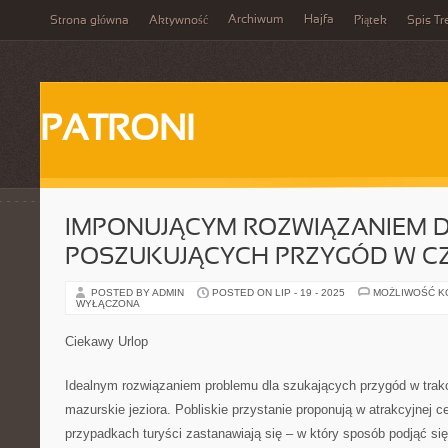
Archiwum
Hajfa
Strona główna
Aktywność
Piątek
Spis Tr
PATRONI
IMPONUJĄCYM ROZWIĄZANIEM 
POSZUKUJĄCYCH PRZYGÓD W CZ
POSTED BY ADMIN
POSTED ON LIP - 19 - 2025
MOŻLIWOŚĆ 
WYŁĄCZONA
Ciekawy Urlop
Idealnym rozwiązaniem problemu dla szukających przygód w trakc
mazurskie jeziora. Pobliskie przystanie proponują w atrakcyjnej c
przypadkach turyści zastanawiają się – w który sposób podjąć s