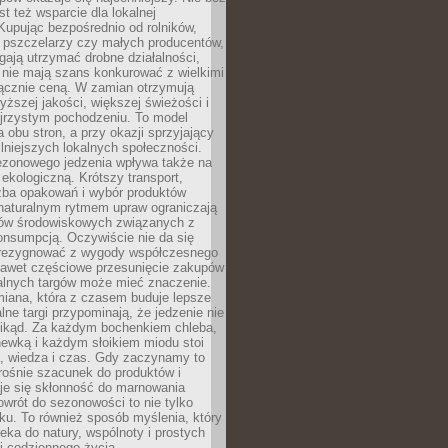
st też wsparcie dla lokalnej
Kupując bezpośrednio od rolników,
 pszczelarzy czy małych producentów,
gają utrzymać drobne działalności,
 nie mają szans konkurować z wielkimi
łącznie ceną. W zamian otrzymują
yższej jakości, większej świeżości i
ejrzystym pochodzeniu. To model
a obu stron, a przy okazji sprzyjający
lniejszych lokalnych społeczności.
ezonowego jedzenia wpływa także na
kologiczną. Krótszy transport,
czba opakowań i wybór produktów
naturalnym rytmem upraw ograniczają
ów środowiskowych związanych z
onsumpcją. Oczywiście nie da się
zrezygnować z wygody współczesnego
 nawet częściowe przesunięcie zakupów
kalnych targów może mieć znaczenie.
miana, która z czasem buduje lepsze
lne targi przypominają, że jedzenie nie
znikąd. Za każdym bochenkiem chleba,
ewką i każdym słoikiem miodu stoi
a, wiedza i czas. Gdy zaczynamy to
rośnie szacunek do produktów i
je się skłonność do marnowania
wrót do sezonowości to nie tylko
u. To również sposób myślenia, który
ieka do natury, wspólnoty i prostych
i codziennego życia.