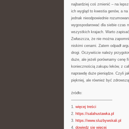
najbardziej coś zmienić – na leps
ich wygląd to kwestia genów, a na
jednak nieodpowiednie rozumowan
wygospodarować dla siebie czas na
wszystkich krajach. Warto zapisać
Zwłaszcza, że nie można zapomnieć
niskimi cenami. Zatem odpadł argu
drogi. Oczywiście należy przygoto
duże, ale jeżeli porównamy cenę 
koniecznością zakupu leków, z ca
naprawdę duże pieniądze. Czyli ja
piękniej, ale również być zdrowszą
źródło:
———————————
1.
więcej treści
2.
https://salahustawka.pl
3.
https://www.sluzbywskali.pl
4.
dowiedz się więcej