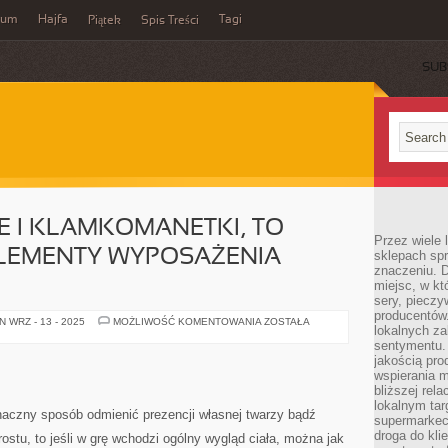
wum
Hajfa
Tagi
Piątek
Spis Treści
SUB
 I KLAMKOMANETKI, TO
Przez wiele
LEMENTY WYPOSAŻENIA
sklepach spra
znaczeniu. D
miejsc, w k
sery, pieczy
producentów
KOŁA
 WRZ - 13 - 2025
MOŻLIWOŚĆ KOMENTOWANIA
ZOSTAŁA
lokalnych z
ROWEROWE
I
sentymentu.
KLAMKOMANETKI,
jakością pro
TO
wspierania 
PODSTAWOWE
ELEMENTY
bliższej rela
WYPOSAŻENIA
lokalnym tar
ROWERÓW
aczny sposób odmienić prezencji własnej twarzy bądź
supermarkeci
droga do kli
ostu, to jeśli w grę wchodzi ogólny wygląd ciała, można jak