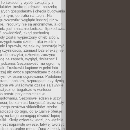
 To świadomy wybór związany z
duktów, troską o zdrowie, potrzebą
małych gospodarstw i chęcią budowania
cji z tym, co trafia na talerz. Na
gu wszystko wygląda inaczej niż w
e. Produkty nie są anonimowe, a ich
enta jest znacznie krótsza. Sprzedawca
fi powiedzieć, skąd pochodzą
edy został wypieczony chleb albo w
 przygotowano dżem. Taka wiedza
nie i sprawia, że zakupy przestają być
 czynnością. Zamiast bezrefleksyjnie
ar do koszyka, człowiek zaczyna
gę na zapach, wygląd, świeżość i
 jedzenia. Sezonowość ma ogromny
k. Truskawki kupione w pełni lata
czej niż owoce sprowadzane z daleka
lnym okresem dojrzewania. Podobnie
orami, jabłkami, szparagami czy dynią.
dzone we właściwym czasie są zwykle
matyczne, bogatsze w wartości
o prostu przyjemniejsze w
gotowaniu. Sezonowe jedzenie uczy
ości, bo zamiast korzystać przez cały
amego zestawu składników, trzeba
dłospis do tego, co aktualnie oferuje
py na targu pomagają również lepiej
iłki. Kiedy człowiek widzi, co właśnie
o jest naprawdę świeże, łatwiej tworzyć
rdziej naturalne menu. Zupa z młodych