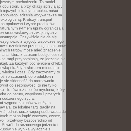
ejrzystym pochodzeniu. To model
a obu stron, a przy okazji sprzyjający
lniejszych lokalnych społeczności.
ezonowego jedzenia wpływa także na
kologiczną. Krótszy transport,
czba opakowań i wybór produktów
naturalnym rytmem upraw ograniczają
ów środowiskowych związanych z
onsumpcją. Oczywiście nie da się
zrezygnować z wygody współczesnego
 nawet częściowe przesunięcie zakupów
kalnych targów może mieć znaczenie.
miana, która z czasem buduje lepsze
lne targi przypominają, że jedzenie nie
znikąd. Za każdym bochenkiem chleba,
ewką i każdym słoikiem miodu stoi
a, wiedza i czas. Gdy zaczynamy to
rośnie szacunek do produktów i
je się skłonność do marnowania
wrót do sezonowości to nie tylko
u. To również sposób myślenia, który
ieka do natury, wspólnoty i prostych
i codziennego życia.
 lat wygoda zakupów w dużych
wiała, że lokalne targi traciły na
ziś jednak coraz więcej osób wraca do
tórych można kupić warzywa, owoce,
wo i przetwory bezpośrednio od
. Powrót do sezonowego jedzenia i
akupów nie wynika wyłącznie z