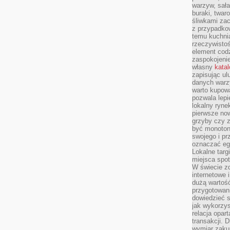
warzyw, sała
buraki, twar
śliwkami zac
z przypadko
temu kuchnia
rzeczywistoś
element codz
zaspokojeni
własny
kata
zapisując ul
danych warz
warto kupowa
pozwala lepi
lokalny ryn
pierwsze now
grzyby czy z
być monoton
swojego i pr
oznaczać egz
Lokalne targ
miejsca spo
W świecie z
internetowe 
dużą wartoś
przygotowani
dowiedzieć 
jak wykorzys
relacja opar
transakcji. D
wymiar zakup