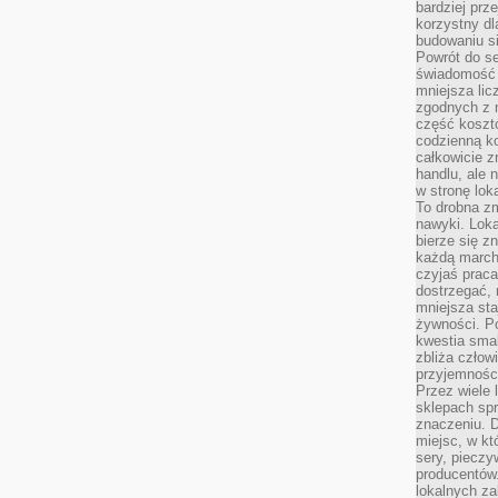
bardziej prz
korzystny dl
budowaniu si
Powrót do s
świadomość e
mniejsza li
zgodnych z 
część koszt
codzienną k
całkowicie 
handlu, ale
w stronę lo
To drobna z
nawyki. Loka
bierze się 
każdą march
czyjaś prac
dostrzegać, 
mniejsza sta
żywności. Po
kwestia smak
zbliża człow
przyjemnośc
Przez wiele
sklepach spra
znaczeniu. D
miejsc, w k
sery, pieczy
producentów
lokalnych z