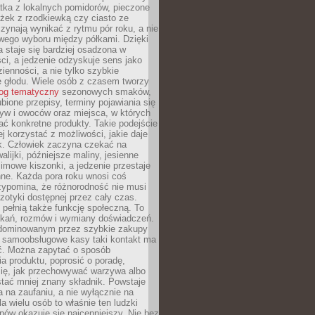
tka z lokalnych pomidorów, pieczone
ożek z rzodkiewką czy ciasto ze
zynają wynikać z rytmu pór roku, a nie
wego wyboru między półkami. Dzięki
 staje się bardziej osadzona w
ci, a jedzenie odzyskuje sens jako
ienności, a nie tylko szybkie
e głodu. Wiele osób z czasem tworzy
log tematyczny
sezonowych smaków,
ubione przepisy, terminy pojawiania się
yw i owoców oraz miejsca, w których
ć konkretne produkty. Takie podejście
ej korzystać z możliwości, jakie daje
ek. Człowiek zaczyna czekać na
alijki, późniejsze maliny, jesienne
imowe kiszonki, a jedzenie przestaje
ne. Każda pora roku wnosi coś
zypomina, że różnorodność nie musi
otyki dostępnej przez cały czas.
i pełnią także funkcję społeczną. To
tkań, rozmów i wymiany doświadczeń.
dominowanym przez szybkie zakupy
i samoobsługowe kasy taki kontakt ma
ć. Można zapytać o sposób
a produktu, poprosić o poradę,
się, jak przechowywać warzywa albo
tać mniej znany składnik. Powstaje
ta na zaufaniu, a nie wyłącznie na
la wielu osób to właśnie ten ludzki
ów okazuje się najcenniejszy. Nie bez