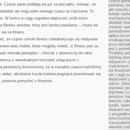
często potra
ze. Często panie poddają się już na początku, mówiąc, że
pomidory, ki
jaki sposób
 dodatek nie mają wiele wolnego czasu na ćwiczenia. To
buduje zaufa
ie. W końcu w ciągu tygodnia większość osób może
mechaniczną
wkładać tow
 fiitness wrocław, który jest bardzo popularny – chyba we
zwracać uwa
pochodzenie
 się na fitness…
wpływ na sma
, że często cennik fitness charakteryzuje się relatywnie
smakują ina
poza natura
ment wielu kobiet, które mogłyby mówić, iż fitness jest za
jest z pomid
wać niemałe pieniądze – chociaż z pewnością nie takie
Produkty je
bardziej aro
fitnessu z ewentualnymi kosztami związanymi z
odżywcze i p
codziennym 
łą pewnością dostrzeżemy, że w zasadzie zaoszczędziliśmy
też kreatywn
k widać, absolutnie każda kobieta pragnąca prezentować się
rok z tego s
dopasować ja
, powinna pomyśleć o fitnessie.
natura. Zaku
planować pos
dojrzewa i c
prostsze, ba
warzyw, sała
buraki, twar
śliwkami zac
z przypadko
temu kuchnia
rzeczywistoś
element codz