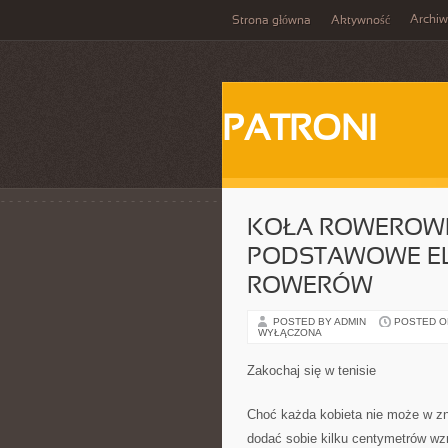
Archi
Strona główna
Aktywność
PATRONI
KOŁA ROWEROWE
PODSTAWOWE E
ROWERÓW
POSTED BY ADMIN
POSTED ON
WYŁĄCZONA
Zakochaj się w tenisie
Choć każda kobieta nie może w zn
dodać sobie kilku centymetrów wzr