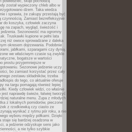
fi powiedzieć, skąd pochodzą
edy został wypieczony chleb albo w
 przygotowano dżem. Taka wiedza
nie i sprawia, że zakupy przestają być
 czynnością. Zamiast bezrefleksyjnie
ar do koszyka, człowiek zaczyna
gę na zapach, wygląd, świeżość i
 jedzenia. Sezonowość ma ogromny
k. Truskawki kupione w pełni lata
czej niż owoce sprowadzane z daleka
lnym okresem dojrzewania. Podobnie
orami, jabłkami, szparagami czy dynią.
dzone we właściwym czasie są zwykle
matyczne, bogatsze w wartości
o prostu przyjemniejsze w
gotowaniu. Sezonowe jedzenie uczy
ości, bo zamiast korzystać przez cały
amego zestawu składników, trzeba
dłospis do tego, co aktualnie oferuje
py na targu pomagają również lepiej
iłki. Kiedy człowiek widzi, co właśnie
o jest naprawdę świeże, łatwiej tworzyć
rdziej naturalne menu. Zupa z młodych
tka z lokalnych pomidorów, pieczone
ożek z rzodkiewką czy ciasto ze
zynają wynikać z rytmu pór roku, a nie
wego wyboru między półkami. Dzięki
 staje się bardziej osadzona w
ci, a jedzenie odzyskuje sens jako
ienności, a nie tylko szybkie