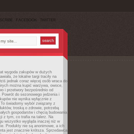
SCRIBE
FACEBOOK
TWITTER
 lat wygoda zakupów w dużych
wiała, że lokalne targi traciły na
ziś jednak coraz więcej osób wraca do
tórych można kupić warzywa, owoce,
wo i przetwory bezpośrednio od
. Powrót do sezonowego jedzenia i
akupów nie wynika wyłącznie z
 To świadomy wybór związany z
duktów, troską o zdrowie, potrzebą
małych gospodarstw i chęcią budowania
cji z tym, co trafia na talerz. Na
gu wszystko wygląda inaczej niż w
e. Produkty nie są anonimowe, a ich
enta jest znacznie krótsza. Sprzedawca