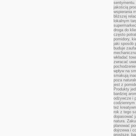
sentymentu.
jakością pro
wspierania 
bliższej rela
lokalnym tar
supermarkeci
droga do kli
często potra
pomidory, ki
jaki sposób
buduje zaufa
mechaniczną
wkładać tow
zwracać uwa
pochodzenie
wpływ na sma
smakują ina
poza natura
jest z pomid
Produkty je
bardziej aro
odżywcze i p
codziennym 
też kreatywn
rok z tego s
dopasować ja
natura. Zaku
planować pos
dojrzewa i c
prostsze, ba