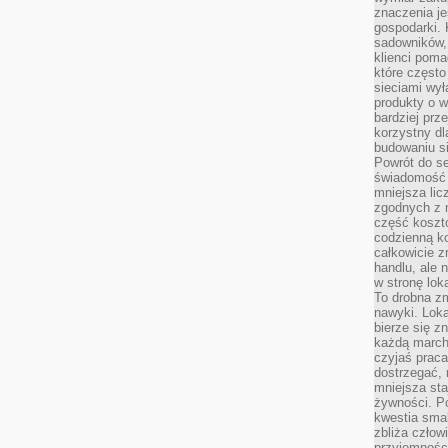
znaczenia je
gospodarki. 
sadowników,
klienci poma
które często
sieciami wy
produkty o w
bardziej prz
korzystny dl
budowaniu si
Powrót do s
świadomość e
mniejsza li
zgodnych z 
część koszt
codzienną k
całkowicie 
handlu, ale
w stronę lo
To drobna z
nawyki. Loka
bierze się 
każdą march
czyjaś prac
dostrzegać, 
mniejsza sta
żywności. Po
kwestia smak
zbliża człow
przyjemnośc