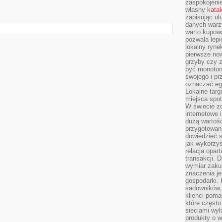
zaspokojeni
własny
kata
zapisując ul
danych warz
warto kupowa
pozwala lepi
lokalny ryn
pierwsze now
grzyby czy z
być monoton
swojego i pr
oznaczać egz
Lokalne targ
miejsca spo
W świecie z
internetowe 
dużą wartoś
przygotowani
dowiedzieć 
jak wykorzys
relacja opar
transakcji. D
wymiar zakup
znaczenia je
gospodarki. 
sadowników,
klienci poma
które często
sieciami wy
produkty o w