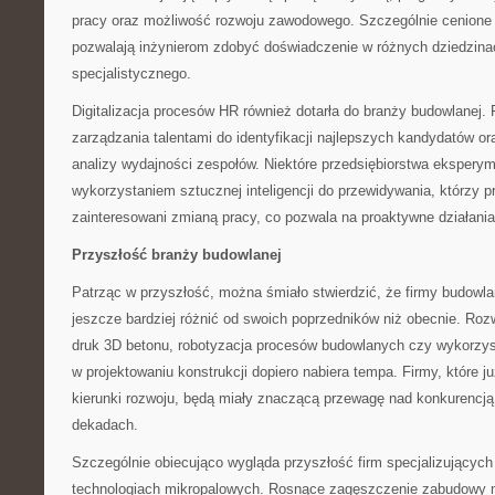
pracy oraz możliwość rozwoju zawodowego. Szczególnie cenione 
pozwalają inżynierom zdobyć doświadczenie w różnych dziedzin
specjalistycznego.
Digitalizacja procesów HR również dotarła do branży budowlanej.
zarządzania talentami do identyfikacji najlepszych kandydatów o
analizy wydajności zespołów. Niektóre przedsiębiorstwa eksperym
wykorzystaniem sztucznej inteligencji do przewidywania, którzy
zainteresowani zmianą pracy, co pozwala na proaktywne działania
Przyszłość branży budowlanej
Patrząc w przyszłość, można śmiało stwierdzić, że firmy budowl
jeszcze bardziej różnić od swoich poprzedników niż obecnie. Rozwó
druk 3D betonu, robotyzacja procesów budowlanych czy wykorzysta
w projektowaniu konstrukcji dopiero nabiera tempa. Firmy, które ju
kierunki rozwoju, będą miały znaczącą przewagę nad konkurenc
dekadach.
Szczególnie obiecująco wygląda przyszłość firm specjalizujących 
technologiach mikropalowych. Rosnące zagęszczenie zabudowy m