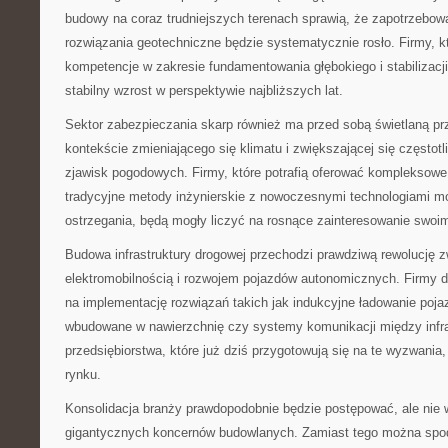
budowy na coraz trudniejszych terenach sprawią, że zapotrzebo
rozwiązania geotechniczne będzie systematycznie rosło. Firmy, któ
kompetencje w zakresie fundamentowania głębokiego i stabilizacj
stabilny wzrost w perspektywie najbliższych lat.
Sektor zabezpieczania skarp również ma przed sobą świetlaną pr
kontekście zmieniającego się klimatu i zwiększającej się częstot
zjawisk pogodowych. Firmy, które potrafią oferować kompleksowe
tradycyjne metody inżynierskie z nowoczesnymi technologiami mo
ostrzegania, będą mogły liczyć na rosnące zainteresowanie swoim
Budowa infrastruktury drogowej przechodzi prawdziwą rewolucję 
elektromobilnością i rozwojem pojazdów autonomicznych. Firmy
na implementację rozwiązań takich jak indukcyjne ładowanie poj
wbudowane w nawierzchnię czy systemy komunikacji między infra
przedsiębiorstwa, które już dziś przygotowują się na te wyzwania,
rynku.
Konsolidacja branży prawdopodobnie będzie postępować, ale nie
gigantycznych koncernów budowlanych. Zamiast tego można spodz