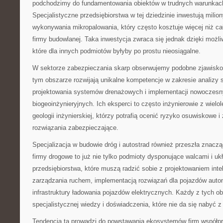
podchodzimy do fundamentowania obiektów w trudnych warunkac
Specjalistyczne przedsiębiorstwa w tej dziedzinie inwestują milio
wykonywania mikropalowania, który często kosztuje więcej niż ca
firmy budowlanej. Taka inwestycja zwraca się jednak dzięki możliw
które dla innych podmiotów byłyby po prostu nieosiągalne.
W sektorze zabezpieczania skarp obserwujemy podobne zjawisko.
tym obszarze rozwijają unikalne kompetencje w zakresie analizy 
projektowania systemów drenażowych i implementacji nowoczesn
biogeoinżynieryjnych. Ich eksperci to często inżynierowie z wiel
geologii inżynierskiej, którzy potrafią ocenić ryzyko osuwiskowe 
rozwiązania zabezpieczające.
Specjalizacja w budowie dróg i autostrad również przeszła znac
firmy drogowe to już nie tylko podmioty dysponujące walcami i uk
przedsiębiorstwa, które muszą radzić sobie z projektowaniem int
zarządzania ruchem, implementacją rozwiązań dla pojazdów aut
infrastruktury ładowania pojazdów elektrycznych. Każdy z tych
specjalistycznej wiedzy i doświadczenia, które nie da się nabyć z
Tendencja ta prowadzi do powstawania ekosystemów firm współp