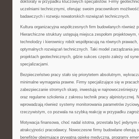
doktoraty w przypadku kluczowych specjalistów. Firmy geotechni
uczelniami technicznymi, oferując swoim pracownikom możliwość 
badawczych i rozwoju nowatorskich rozwiązań technicznych.
Kultura organizacyjna współczesnych firm budowlanych również p
Hierarchiczne struktury ustępują miejsca zespołom projektowym, 
technolodzy i kierownicy robót współpracują na równych prawach,
optymalnych rozwiązań technicznych. Taki model zarządzania jes
projektach geotechnicznych, gdzie sukces często zależy od syne
specjalizacjami.
Bezpieczeństwo pracy stało się priorytetem absolutnym, wykrac
minimalne wymagania prawne. Firmy specjalizujące się w pracach
zabezpieczanie stromych skarp, inwestują w najnowocześniejszy 
oraz regularne szkolenia z zakresu technik pracy alpinistycznej. 
wprowadzają również systemy monitorowania parametrów życiow
rzeczywistym, co pozwala na szybką reakcję w przypadku zagroż
Motywacja finansowa, choć nadal istotna, przestała być jedyny
atrakcyjności pracodawcy. Nowoczesne firmy budowlane oferują 
benefitów obejmujące prywatną opiekę medyczną, programy emery