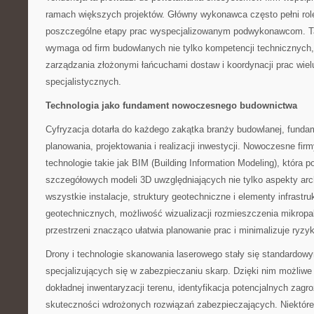
ramach większych projektów. Główny wykonawca często pełni rolę
poszczególne etapy prac wyspecjalizowanym podwykonawcom. T
wymaga od firm budowlanych nie tylko kompetencji technicznych,
zarządzania złożonymi łańcuchami dostaw i koordynacji prac wie
specjalistycznych.
Technologia jako fundament nowoczesnego budownictwa
Cyfryzacja dotarła do każdego zakątka branży budowlanej, funda
planowania, projektowania i realizacji inwestycji. Nowoczesne fi
technologie takie jak BIM (Building Information Modeling), która 
szczegółowych modeli 3D uwzględniających nie tylko aspekty arch
wszystkie instalacje, struktury geotechniczne i elementy infrastr
geotechnicznych, możliwość wizualizacji rozmieszczenia mikropa
przestrzeni znacząco ułatwia planowanie prac i minimalizuje ry
Drony i technologie skanowania laserowego stały się standardo
specjalizujących się w zabezpieczaniu skarp. Dzięki nim możliwe
dokładnej inwentaryzacji terenu, identyfikacja potencjalnych zagr
skuteczności wdrożonych rozwiązań zabezpieczających. Niektóre f