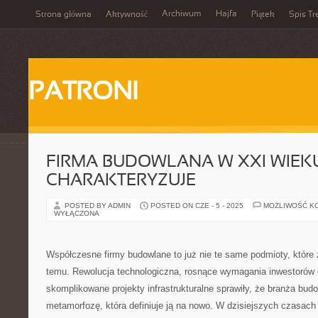
Archiwum
Hajfa
Strona główna
Aktywność
Piątek
Spis Tr
PATRONI
FIRMA BUDOWLANA W XXI WIEKU
CHARAKTERYZUJE
POSTED BY ADMIN
POSTED ON CZE - 5 - 2025
MOŻLIWOŚĆ K
WYŁĄCZONA
Współczesne firmy budowlane to już nie te same podmioty, które
temu. Rewolucja technologiczna, rosnące wymagania inwestorów o
skomplikowane projekty infrastrukturalne sprawiły, że branża bud
metamorfozę, która definiuje ją na nowo. W dzisiejszych czasach