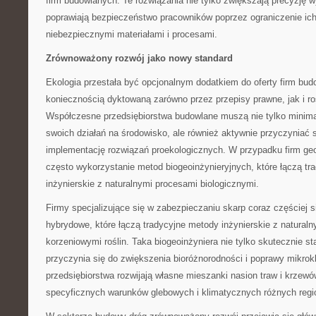
firm budowlanych. Te rozwiązania nie tylko zwiększają precyzję w
poprawiają bezpieczeństwo pracowników poprzez ograniczenie ich 
niebezpiecznymi materiałami i procesami.
Zrównoważony rozwój jako nowy standard
Ekologia przestała być opcjonalnym dodatkiem do oferty firm bud
koniecznością dyktowaną zarówno przez przepisy prawne, jak i ro
Współczesne przedsiębiorstwa budowlane muszą nie tylko minim
swoich działań na środowisko, ale również aktywnie przyczyniać 
implementację rozwiązań proekologicznych. W przypadku firm ge
często wykorzystanie metod biogeoinżynieryjnych, które łączą tr
inżynierskie z naturalnymi procesami biologicznymi.
Firmy specjalizujące się w zabezpieczaniu skarp coraz częściej s
hybrydowe, które łączą tradycyjne metody inżynierskie z natural
korzeniowymi roślin. Taka biogeoinżyniera nie tylko skutecznie sta
przyczynia się do zwiększenia bioróżnorodności i poprawy mikrokl
przedsiębiorstwa rozwijają własne mieszanki nasion traw i krze
specyficznych warunków glebowych i klimatycznych różnych regi