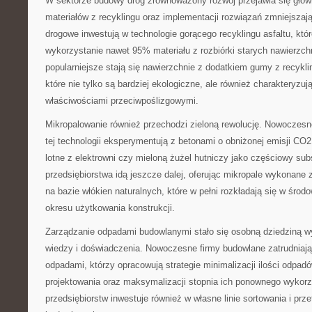
W sektorze budowy dróg zrównoważony rozwój przejawia się głów
materiałów z recyklingu oraz implementacji rozwiązań zmniejsza
drogowe inwestują w technologie gorącego recyklingu asfaltu, kt
wykorzystanie nawet 95% materiału z rozbiórki starych nawierzch
popularniejsze stają się nawierzchnie z dodatkiem gumy z recyk
które nie tylko są bardziej ekologiczne, ale również charakteryzuj
właściwościami przeciwpoślizgowymi.
Mikropalowanie również przechodzi zieloną rewolucję. Nowoczesne
tej technologii eksperymentują z betonami o obniżonej emisji CO
lotne z elektrowni czy mieloną żużel hutniczy jako częściowy sub
przedsiębiorstwa idą jeszcze dalej, oferując mikropale wykonan
na bazie włókien naturalnych, które w pełni rozkładają się w śro
okresu użytkowania konstrukcji.
Zarządzanie odpadami budowlanymi stało się osobną dziedziną w
wiedzy i doświadczenia. Nowoczesne firmy budowlane zatrudniają 
odpadami, którzy opracowują strategie minimalizacji ilości odpadó
projektowania oraz maksymalizacji stopnia ich ponownego wykorz
przedsiębiorstw inwestuje również w własne linie sortowania i pr