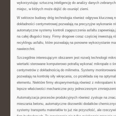
wykorzystując sztuczną inteligencję do analizy danych zebranych
miejsc, w których może dojść do osunięć ziemi.
W sektorze budowy dróg technologia również odgrywa kluczową 
dokładności centymetrowej pozwalają na precyzyjne wykonanie niw
automatyczne systemy kontroli zagęszczenia asfaltu zapewniają j
na całej długości trasy. Firmy drogowe coraz częściej inwestują r
recyklingu asfaltu, które pozwalają na ponowne wykorzystanie mat
nawierzchni.
Szczególnie interesującym obszarem jest rozwój technologii mi
wiertarki sterowane komputerowo potrafią wykonać mikropale o śr
centymetrów z dokładnością do milimetra. Systemy monitorowani
pozwalają na kontrolę siły wkręcania, co przekłada się na optyma
elementu. Niektóre firmy eksperymentują również z mikropalami 
lepsze właściwości mechaniczne przy jednoczesnym zmniejszeniu
Automatyzacja procesów produkcyjnych również zyskuje na zna
mieszania betonu, automatyczne dozowniki dodatków chemiczny
systemy transportu materiałów to już nie przyszłość, ale rzeczy