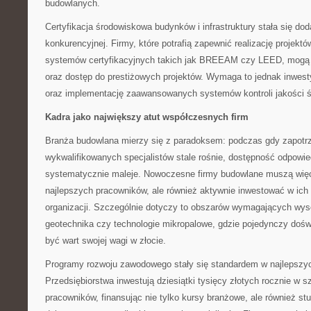
budowlanych.
Certyfikacja środowiskowa budynków i infrastruktury stała się d
konkurencyjnej. Firmy, które potrafią zapewnić realizację projek
systemów certyfikacyjnych takich jak BREEAM czy LEED, mogą 
oraz dostęp do prestiżowych projektów. Wymaga to jednak inwest
oraz implementację zaawansowanych systemów kontroli jakości 
Kadra jako największy atut współczesnych firm
Branża budowlana mierzy się z paradoksem: podczas gdy zapotr
wykwalifikowanych specjalistów stale rośnie, dostępność odpowi
systematycznie maleje. Nowoczesne firmy budowlane muszą więc
najlepszych pracowników, ale również aktywnie inwestować w ich 
organizacji. Szczególnie dotyczy to obszarów wymagających wysoki
geotechnika czy technologie mikropalowe, gdzie pojedynczy doś
być wart swojej wagi w złocie.
Programy rozwoju zawodowego stały się standardem w najlepszy
Przedsiębiorstwa inwestują dziesiątki tysięcy złotych rocznie w s
pracowników, finansując nie tylko kursy branżowe, ale również s