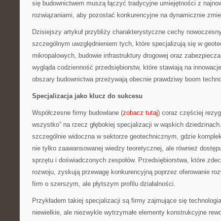
się budownictwem muszą łączyć tradycyjne umiejętności z najno
rozwiązaniami, aby pozostać konkurencyjne na dynamicznie zmie
Dzisiejszy artykuł przybliży charakterystyczne cechy nowoczesn
szczególnym uwzględnieniem tych, które specjalizują się w geote
mikropalowych, budowie infrastruktury drogowej oraz zabezpiecza
wygląda codzienność przedsiębiorstw, które stawiają na innowacje
obszary budownictwa przeżywają obecnie prawdziwy boom techno
Specjalizacja jako klucz do sukcesu
Współczesne firmy budowlane (
zobacz tutaj
) coraz częściej rezy
wszystko” na rzecz głębokiej specjalizacji w wąskich dziedzinach.
szczególnie widoczna w sektorze geotechnicznym, gdzie kompl
nie tylko zaawansowanej wiedzy teoretycznej, ale również dostęp
sprzętu i doświadczonych zespołów. Przedsiębiorstwa, które zdec
rozwoju, zyskują przewagę konkurencyjną poprzez oferowanie roz
firm o szerszym, ale płytszym profilu działalności.
Przykładem takiej specjalizacji są firmy zajmujące się technolog
niewielkie, ale niezwykle wytrzymałe elementy konstrukcyjne rewo