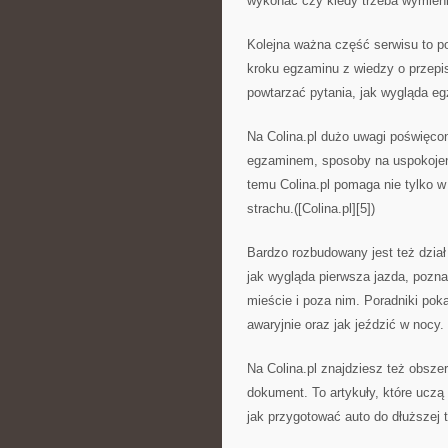
wykonać czy kiedy trzeba wymienić
Kolejna ważna część serwisu to po
kroku egzaminu z wiedzy o przepis
powtarzać pytania, jak wygląda eg
Na Colina.pl dużo uwagi poświęcon
egzaminem, sposoby na uspokojen
temu Colina.pl pomaga nie tylko w
strachu.([Colina.pl][5])
Bardzo rozbudowany jest też dzia
jak wygląda pierwsza jazda, pozn
mieście i poza nim. Poradniki pok
awaryjnie oraz jak jeździć w nocy.
Na Colina.pl znajdziesz też obsze
dokument. To artykuły, które uczą 
jak przygotować auto do dłuższej tr