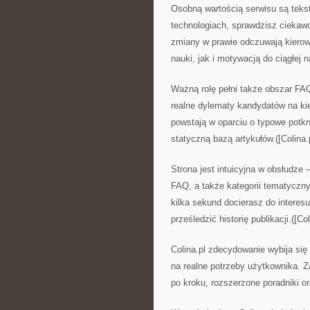
Osobną wartością serwisu są tekst
technologiach, sprawdzisz cieka
zmiany w prawie odczuwają kierow
nauki, jak i motywacją do ciągłej na
Ważną rolę pełni także obszar FAQ
realne dylematy kandydatów na ki
powstają w oparciu o typowe potkni
statyczną bazą artykułów.([Colina.p
Strona jest intuicyjna w obsłudze 
FAQ, a także kategorii tematyczn
kilka sekund docierasz do interes
prześledzić historię publikacji.([Col
Colina.pl zdecydowanie wybija się
na realne potrzeby użytkownika. Z
po kroku, rozszerzone poradniki 