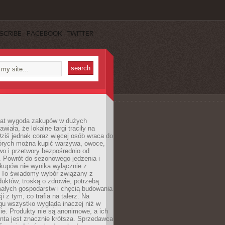
SCRIBE
FACEBOOK
TWITTER
 lat wygoda zakupów w dużych
wiała, że lokalne targi traciły na
ziś jednak coraz więcej osób wraca do
tórych można kupić warzywa, owoce,
wo i przetwory bezpośrednio od
. Powrót do sezonowego jedzenia i
akupów nie wynika wyłącznie z
 To świadomy wybór związany z
duktów, troską o zdrowie, potrzebą
małych gospodarstw i chęcią budowania
cji z tym, co trafia na talerz. Na
gu wszystko wygląda inaczej niż w
e. Produkty nie są anonimowe, a ich
enta jest znacznie krótsza. Sprzedawca