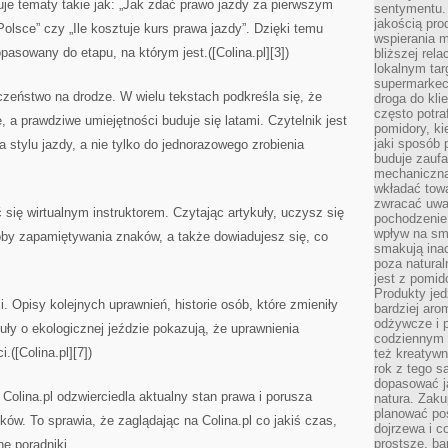
kuje tematy takie jak: „Jak zdać prawo jazdy za pierwszym
sentymentu.
jakością pro
olsce” czy „Ile kosztuje kurs prawa jazdy”. Dzięki temu
wspierania 
pasowany do etapu, na którym jest.([Colina.pl][3])
bliższej rela
lokalnym tar
supermarkeci
eczeństwo na drodze. W wielu tekstach podkreśla się, że
droga do kli
często potra
, a prawdziwe umiejętności buduje się latami. Czytelnik jest
pomidory, ki
jaki sposób
 stylu jazdy, a nie tylko do jednorazowego zrobienia
buduje zaufa
mechaniczną
wkładać tow
zwracać uwa
 się wirtualnym instruktorem. Czytając artykuły, uczysz się
pochodzenie
wpływ na sma
by zapamiętywania znaków, a także dowiadujesz się, co
smakują ina
poza natura
jest z pomid
Produkty je
ji. Opisy kolejnych uprawnień, historie osób, które zmieniły
bardziej aro
odżywcze i p
uły o ekologicznej jeździe pokazują, że uprawnienia
codziennym 
.([Colina.pl][7])
też kreatywn
rok z tego s
dopasować ja
Colina.pl odzwierciedla aktualny stan prawa i porusza
natura. Zaku
planować pos
ów. To sprawia, że zaglądając na Colina.pl co jakiś czas,
dojrzewa i c
prostsze, ba
e poradniki.