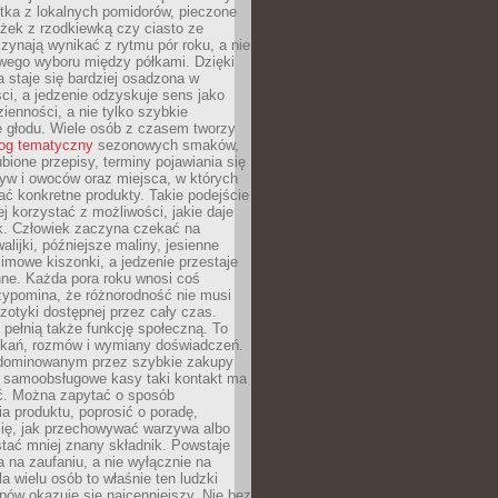
tka z lokalnych pomidorów, pieczone
ożek z rzodkiewką czy ciasto ze
zynają wynikać z rytmu pór roku, a nie
wego wyboru między półkami. Dzięki
 staje się bardziej osadzona w
ci, a jedzenie odzyskuje sens jako
ienności, a nie tylko szybkie
e głodu. Wiele osób z czasem tworzy
log tematyczny
sezonowych smaków,
ubione przepisy, terminy pojawiania się
yw i owoców oraz miejsca, w których
ć konkretne produkty. Takie podejście
ej korzystać z możliwości, jakie daje
ek. Człowiek zaczyna czekać na
alijki, późniejsze maliny, jesienne
imowe kiszonki, a jedzenie przestaje
ne. Każda pora roku wnosi coś
zypomina, że różnorodność nie musi
otyki dostępnej przez cały czas.
i pełnią także funkcję społeczną. To
tkań, rozmów i wymiany doświadczeń.
dominowanym przez szybkie zakupy
i samoobsługowe kasy taki kontakt ma
ć. Można zapytać o sposób
a produktu, poprosić o poradę,
się, jak przechowywać warzywa albo
tać mniej znany składnik. Powstaje
ta na zaufaniu, a nie wyłącznie na
la wielu osób to właśnie ten ludzki
ów okazuje się najcenniejszy. Nie bez