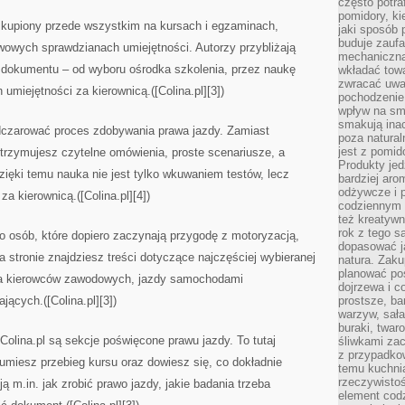
często potra
pomidory, ki
 skupiony przede wszystkim na kursach i egzaminach,
jaki sposób
buduje zaufa
wowych sprawdzianach umiejętności. Autorzy przybliżają
mechaniczną
 dokumentu – od wyboru ośrodka szkolenia, przez naukę
wkładać tow
zwracać uwa
umiejętności za kierownicą.([Colina.pl][3])
pochodzenie
wpływ na sma
smakują ina
odczarować proces zdobywania prawa jazdy. Zamiast
poza natura
jest z pomid
trzymujesz czytelne omówienia, proste scenariusze, a
Produkty je
ięki temu nauka nie jest tylko wkuwaniem testów, lecz
bardziej aro
odżywcze i p
 kierownicą.([Colina.pl][4])
codziennym 
też kreatywn
rok z tego s
do osób, które dopiero zaczynają przygodę z motoryzacją,
dopasować ja
 stronie znajdziesz treści dotyczące najczęściej wybieranej
natura. Zaku
planować pos
 dla kierowców zawodowych, jazdy samochodami
dojrzewa i c
ących.([Colina.pl][3])
prostsze, ba
warzyw, sała
buraki, twar
Colina.pl są sekcje poświęcone prawu jazdy. To tutaj
śliwkami zac
z przypadko
umiesz przebieg kursu oraz dowiesz się, co dokładnie
temu kuchnia
rzeczywistoś
ą m.in. jak zrobić prawo jazdy, jakie badania trzeba
element codz