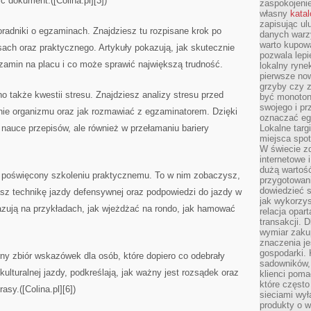
 dokument.([Colina.pl][3])
zaspokojeni
własny
kata
zapisując ul
radniki o egzaminach. Znajdziesz tu rozpisane krok po
danych warz
warto kupowa
ach oraz praktycznego. Artykuły pokazują, jak skutecznie
pozwala lepi
zamin na placu i co może sprawić największą trudność.
lokalny ryn
pierwsze now
grzyby czy z
o także kwestii stresu. Znajdziesz analizy stresu przed
być monoton
swojego i pr
ie organizmu oraz jak rozmawiać z egzaminatorem. Dzięki
oznaczać egz
 nauce przepisów, ale również w przełamaniu bariery
Lokalne targ
miejsca spo
W świecie z
internetowe 
dużą wartoś
ł poświęcony szkoleniu praktycznemu. To w nim zobaczysz,
przygotowani
dowiedzieć 
asz technikę jazdy defensywnej oraz podpowiedzi do jazdy w
jak wykorzys
azują na przykładach, jak wjeżdżać na rondo, jak hamować
relacja opar
transakcji. D
wymiar zakup
znaczenia je
gospodarki. 
rny zbiór wskazówek dla osób, które dopiero co odebrały
sadowników,
kulturalnej jazdy, podkreślają, jak ważny jest rozsądek oraz
klienci poma
które często
asy.([Colina.pl][6])
sieciami wy
produkty o w