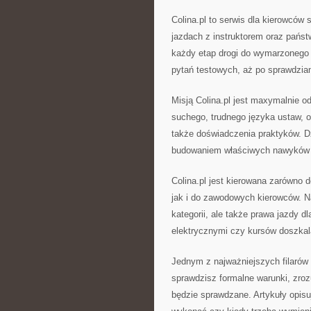
Colina.pl to serwis dla kierowców
jazdach z instruktorem oraz państ
każdy etap drogi do wymarzonego
pytań testowych, aż po sprawdzian 
Misją Colina.pl jest maxymalnie 
suchego, trudnego języka ustaw, o
także doświadczenia praktyków. Dz
budowaniem właściwych nawyków za
Colina.pl jest kierowana zarówno 
jak i do zawodowych kierowców. Na
kategorii, ale także prawa jazdy
elektrycznymi czy kursów doszkalaj
Jednym z najważniejszych filarów 
sprawdzisz formalne warunki, zroz
będzie sprawdzane. Artykuły opisuj