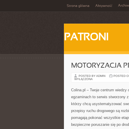
Archi
Strona główna
Aktywność
PATRONI
MOTORYZACJA PR
POSTED BY ADMIN
POSTED ON 
WYŁĄCZONA
Colina.pl – Twoje centrum wiedzy 
egzaminach to serwis stworzony z
którzy chcą usystematyzować sw
przepisy ruchu drogowego są rozb
pomagają pokonać wszystkie etapy
bezpieczne poruszanie się po drodz