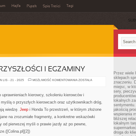
wum
Hajfa
Tagi
Piątek
Spis Treści
SUB
ZYSZŁOŚCI I EGZAMINY
Przez wiele
sklepach spra
MOTORYZACJA
LIS - 21 - 2025
MOŻLIWOŚĆ KOMENTOWANIA
ZOSTAŁA
znaczeniu. D
PRZYSZŁOŚCI
miejsc, w k
I
EGZAMINY
sery, pieczy
o uprawnieniach kierowcy, szkoleniu kierowców i
producentów
lokalnych z
 myślą o przyszłych kierowcach oraz użytkownikach dróg,
sentymentu.
oją wiedzę.
Jeep
i Honda To przestrzeń, w którym złożone
jakością pro
wspierania 
ijane na zrozumiałe fragmenty, a konkretne wskazówki
bliższej rela
lokalnym tar
 od pierwszej myśli o prawie jazdy aż po pewne,
supermarkeci
e.([Colina.pl][2])
droga do kli