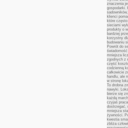
znaczenia je
gospodarki. 
sadowników,
klienci poma
które często
sieciami wy
produkty o w
bardziej prz
korzystny dl
budowaniu si
Powrót do s
świadomość e
mniejsza li
zgodnych z 
część koszt
codzienną k
całkowicie 
handlu, ale
w stronę lo
To drobna z
nawyki. Loka
bierze się 
każdą march
czyjaś prac
dostrzegać, 
mniejsza sta
żywności. Po
kwestia smak
zbliża człow
przyjemnośc