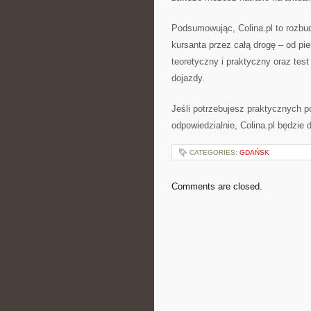
Podsumowując, Colina.pl to rozbud
kursanta przez całą drogę – od pie
teoretyczny i praktyczny oraz tes
dojazdy.
Jeśli potrzebujesz praktycznych po
odpowiedzialnie, Colina.pl będzie
CATEGORIES:
GDAŃSK
Comments are closed.