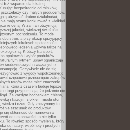
st też wsparcie dla lokalnej
Kupując bezpośrednio od rolników,
 pszczelarzy czy małych producentów,
gają utrzymać drobne działalności,
 nie mają szans konkurować z wielkimi
łącznie ceną. W zamian otrzymują
yższej jakości, większej świeżości i
ejrzystym pochodzeniu. To model
a obu stron, a przy okazji sprzyjający
lniejszych lokalnych społeczności.
ezonowego jedzenia wpływa także na
kologiczną. Krótszy transport,
czba opakowań i wybór produktów
naturalnym rytmem upraw ograniczają
ów środowiskowych związanych z
onsumpcją. Oczywiście nie da się
zrezygnować z wygody współczesnego
 nawet częściowe przesunięcie zakupów
kalnych targów może mieć znaczenie.
miana, która z czasem buduje lepsze
lne targi przypominają, że jedzenie nie
znikąd. Za każdym bochenkiem chleba,
ewką i każdym słoikiem miodu stoi
a, wiedza i czas. Gdy zaczynamy to
rośnie szacunek do produktów i
je się skłonność do marnowania
wrót do sezonowości to nie tylko
u. To również sposób myślenia, który
ieka do natury, wspólnoty i prostych
i codziennego życia.