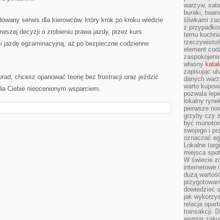
warzyw, sała
buraki, twar
owany serwis dla kierowców, który krok po kroku wiedzie
śliwkami zac
z przypadko
rwszej decyzji o zrobieniu prawa jazdy, przez kurs
temu kuchnia
rzeczywistoś
t i jazdę egzaminacyjną, aż po bezpieczne codzienne
element codz
zaspokojeni
własny
kata
zapisując ul
rad, chcesz opanować teorię bez frustracji oraz jeździć
danych warz
warto kupowa
 dla Ciebie nieocenionym wsparciem.
pozwala lepi
lokalny ryn
pierwsze now
grzyby czy z
być monoton
swojego i pr
oznaczać egz
Lokalne targ
miejsca spo
W świecie z
internetowe 
dużą wartoś
przygotowani
dowiedzieć 
jak wykorzys
relacja opar
transakcji. D
wymiar zakup