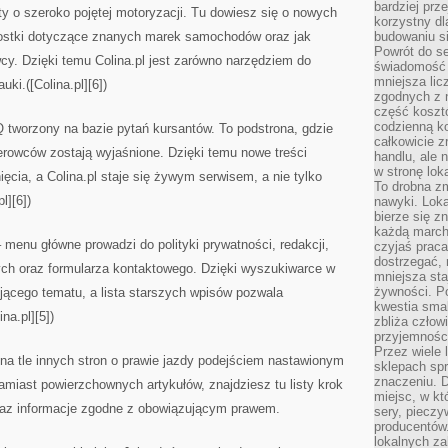
bardziej prz
y o szeroko pojętej motoryzacji. Tu dowiesz się o nowych
korzystny dl
wostki dotyczące znanych marek samochodów oraz jak
budowaniu si
Powrót do s
cy. Dzięki temu Colina.pl jest zarówno narzędziem do
świadomość e
mniejsza li
uki.([Colina.pl][6])
zgodnych z 
część koszt
codzienną k
 tworzony na bazie pytań kursantów. To podstrona, gdzie
całkowicie 
erowców zostają wyjaśnione. Dzięki temu nowe treści
handlu, ale
w stronę lo
ęcia, a Colina.pl staje się żywym serwisem, a nie tylko
To drobna z
l][6])
nawyki. Loka
bierze się 
każdą march
– menu główne prowadzi do polityki prywatności, redakcji,
czyjaś prac
dostrzegać, 
ych oraz formularza kontaktowego. Dzięki wyszukiwarce w
mniejsza sta
żywności. Po
ującego tematu, a lista starszych wpisów pozwala
kwestia smak
ina.pl][5])
zbliża człow
przyjemnośc
Przez wiele
 na tle innych stron o prawie jazdy podejściem nastawionym
sklepach spra
znaczeniu. D
amiast powierzchownych artykułów, znajdziesz tu listy krok
miejsc, w k
oraz informacje zgodne z obowiązującym prawem.
sery, pieczy
producentów
lokalnych z