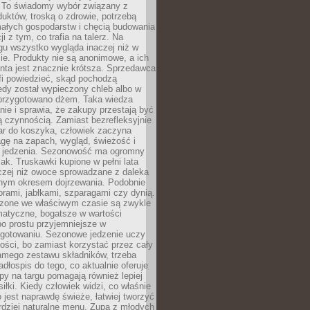
 To świadomy wybór związany z
duktów, troską o zdrowie, potrzebą
małych gospodarstw i chęcią budowania
cji z tym, co trafia na talerz. Na
gu wszystko wygląda inaczej niż w
e. Produkty nie są anonimowe, a ich
enta jest znacznie krótsza. Sprzedawca
fi powiedzieć, skąd pochodzą
edy został wypieczony chleb albo w
 przygotowano dżem. Taka wiedza
nie i sprawia, że zakupy przestają być
 czynnością. Zamiast bezrefleksyjnie
ar do koszyka, człowiek zaczyna
gę na zapach, wygląd, świeżość i
 jedzenia. Sezonowość ma ogromny
k. Truskawki kupione w pełni lata
czej niż owoce sprowadzane z daleka
lnym okresem dojrzewania. Podobnie
orami, jabłkami, szparagami czy dynią.
dzone we właściwym czasie są zwykle
matyczne, bogatsze w wartości
o prostu przyjemniejsze w
gotowaniu. Sezonowe jedzenie uczy
ości, bo zamiast korzystać przez cały
amego zestawu składników, trzeba
dłospis do tego, co aktualnie oferuje
py na targu pomagają również lepiej
iłki. Kiedy człowiek widzi, co właśnie
o jest naprawdę świeże, łatwiej tworzyć
rdziej naturalne menu. Zupa z młodych