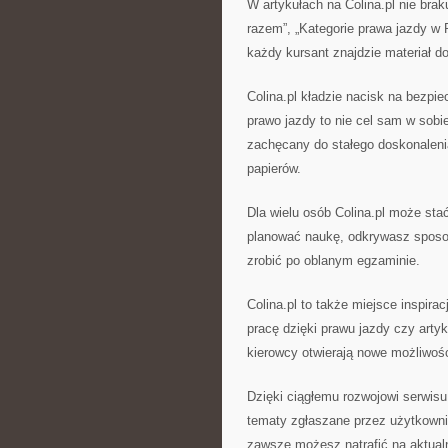
W artykułach na Colina.pl nie bra
razem”, „Kategorie prawa jazdy w P
każdy kursant znajdzie materiał do
Colina.pl kładzie nacisk na bezpi
prawo jazdy to nie cel sam w sobie
zachęcany do stałego doskonalenia
papierów.
Dla wielu osób Colina.pl może stać
planować naukę, odkrywasz sposo
zrobić po oblanym egzaminie.
Colina.pl to także miejsce inspirac
pracę dzięki prawu jazdy czy artyk
kierowcy otwierają nowe możliwości
Dzięki ciągłemu rozwojowi serwisu 
tematy zgłaszane przez użytkownik
zawsze możesz natrafić na aktualn