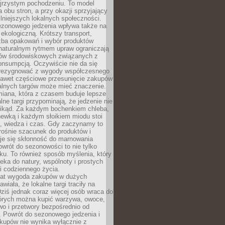
ejrzystym pochodzeniu. To model
a obu stron, a przy okazji sprzyjający
lniejszych lokalnych społeczności.
ezonowego jedzenia wpływa także na
kologiczną. Krótszy transport,
czba opakowań i wybór produktów
naturalnym rytmem upraw ograniczają
ów środowiskowych związanych z
onsumpcją. Oczywiście nie da się
zrezygnować z wygody współczesnego
 nawet częściowe przesunięcie zakupów
kalnych targów może mieć znaczenie.
miana, która z czasem buduje lepsze
lne targi przypominają, że jedzenie nie
znikąd. Za każdym bochenkiem chleba,
ewką i każdym słoikiem miodu stoi
a, wiedza i czas. Gdy zaczynamy to
rośnie szacunek do produktów i
je się skłonność do marnowania
wrót do sezonowości to nie tylko
u. To również sposób myślenia, który
ieka do natury, wspólnoty i prostych
i codziennego życia.
 lat wygoda zakupów w dużych
wiała, że lokalne targi traciły na
ziś jednak coraz więcej osób wraca do
tórych można kupić warzywa, owoce,
wo i przetwory bezpośrednio od
. Powrót do sezonowego jedzenia i
akupów nie wynika wyłącznie z