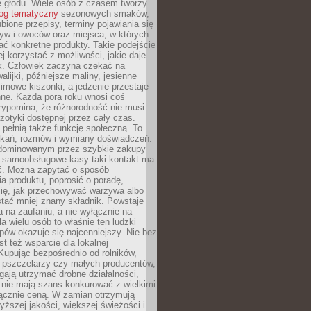
e głodu. Wiele osób z czasem tworzy
log tematyczny
sezonowych smaków,
ubione przepisy, terminy pojawiania się
yw i owoców oraz miejsca, w których
ć konkretne produkty. Takie podejście
ej korzystać z możliwości, jakie daje
ek. Człowiek zaczyna czekać na
alijki, późniejsze maliny, jesienne
imowe kiszonki, a jedzenie przestaje
ne. Każda pora roku wnosi coś
zypomina, że różnorodność nie musi
otyki dostępnej przez cały czas.
i pełnią także funkcję społeczną. To
tkań, rozmów i wymiany doświadczeń.
dominowanym przez szybkie zakupy
i samoobsługowe kasy taki kontakt ma
ć. Można zapytać o sposób
a produktu, poprosić o poradę,
się, jak przechowywać warzywa albo
tać mniej znany składnik. Powstaje
ta na zaufaniu, a nie wyłącznie na
la wielu osób to właśnie ten ludzki
ów okazuje się najcenniejszy. Nie bez
st też wsparcie dla lokalnej
Kupując bezpośrednio od rolników,
 pszczelarzy czy małych producentów,
gają utrzymać drobne działalności,
 nie mają szans konkurować z wielkimi
łącznie ceną. W zamian otrzymują
yższej jakości, większej świeżości i