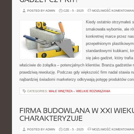
GADŻET CZY KIT?
POSTED BY ADMIN
CZE - 5 - 2025
MOŻLIWOŚĆ KOMENTOWAN
Kiedy ostatnio otrzymałeś s
smakowała wybornie, ale r
konkretnej marce przez na
przepełnionym plastikowymi
standardowymi kubkami, kró
się jako gadżet, który trafi
właściwie do żołądka – potencjalnych klientów. Branża gadżetów
prawdziwą rewolucję. Podczas gdy większość firm nadal stawia n
najbardziej świadomi marketerzy odkrywają potęgę produktów co
CATEGORIES:
MAŁE WNĘTRZA – WIELKIE ROZWIĄZANIA
FIRMA BUDOWLANA W XXI WIEKU
CHARAKTERYZUJE
POSTED BY ADMIN
CZE - 5 - 2025
MOŻLIWOŚĆ KOMENTOWAN