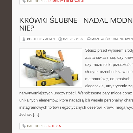
CATEGORIES:
REMONTY I RENOWACJE
KRÓWKI ŚLUBNE – NADAL MODNE
NIE?
POSTED BY ADMIN
CZE - 5 - 2025
MOŻLIWOŚĆ KOMENTOWAN
Stoisz przed wyborem słody
zastanawiasz się, czy krów
czy może relikt przeszłości
słodycz przechodziła w ost
metamorfozę, od prostych,
eleganckie, artystycznie 
najwytworniejszych uroczystości. Współczesne pary młode coraz
unikalnych elementów, które nadadzą ich weselu personalny chara
instagramowych tortów i egzotycznych deserów, krówki mogą wyd
Jednak […]
CATEGORIES:
POLSKA