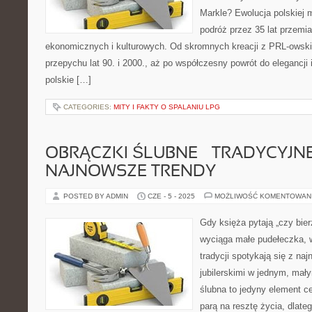
Markle? Ewolucja polskiej 
podróż przez 35 lat przemi
ekonomicznych i kulturowych. Od skromnych kreacji z PRL-owski
przepychu lat 90. i 2000., aż po współczesny powrót do elegancj
polskie […]
CATEGORIES:
MITY I FAKTY O SPALANIU LPG
OBRĄCZKI ŚLUBNE – TRADYCYJNE
NAJNOWSZE TRENDY
POSTED BY ADMIN
CZE - 5 - 2025
MOŻLIWOŚĆ KOMENTOWAN
Gdy księża pytają „czy bie
wyciąga małe pudełeczka, 
tradycji spotykają się z na
jubilerskimi w jednym, mał
ślubna to jedyny element ce
parą na resztę życia, dlateg