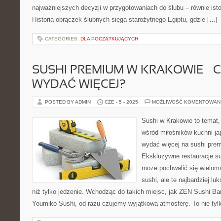
najważniejszych decyzji w przygotowaniach do ślubu – równie isto
Historia obrączek ślubnych sięga starożytnego Egiptu, gdzie […]
CATEGORIES:
DLA POCZĄTKUJĄCYCH
SUSHI PREMIUM W KRAKOWIE – 
WYDAĆ WIĘCEJ?
POSTED BY ADMIN
CZE - 5 - 2025
MOŻLIWOŚĆ KOMENTOWAN
Sushi w Krakowie to temat, 
wśród miłośników kuchni jap
wydać więcej na sushi pre
Ekskluzywne restauracje s
może pochwalić się wielom
sushi, ale te najbardziej lu
niż tylko jedzenie. Wchodząc do takich miejsc, jak ZEN Sushi B
Youmiko Sushi, od razu czujemy wyjątkową atmosferę. To nie tylk