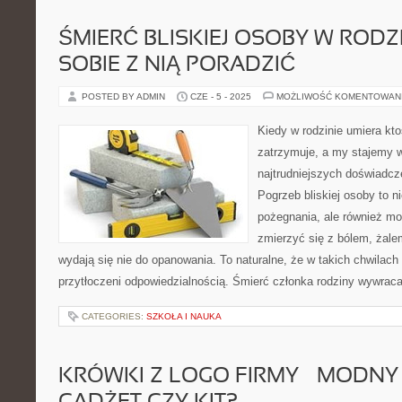
ŚMIERĆ BLISKIEJ OSOBY W RODZI
SOBIE Z NIĄ PORADZIĆ
POSTED BY ADMIN
CZE - 5 - 2025
MOŻLIWOŚĆ KOMENTOWAN
Kiedy w rodzinie umiera ktoś
zatrzymuje, a my stajemy 
najtrudniejszych doświadcz
Pogrzeb bliskiej osoby to n
pożegnania, ale również m
zmierzyć się z bólem, żale
wydają się nie do opanowania. To naturalne, że w takich chwilach
przytłoczeni odpowiedzialnością. Śmierć członka rodziny wywrac
CATEGORIES:
SZKOŁA I NAUKA
KRÓWKI Z LOGO FIRMY – MODNY 