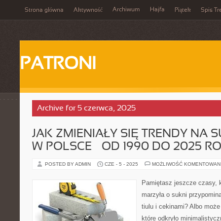
Archiwum
Hajfa
Strona główna
Aktywność
Piątek
Spis Tr
PATRONI
Archive for 5 czerwca, 2025
JAK ZMIENIAŁY SIĘ TRENDY NA 
W POLSCE – OD 1990 DO 2025 R
POSTED BY ADMIN
CZE - 5 - 2025
MOŻLIWOŚĆ KOMENTOWAN
Pamiętasz jeszcze czasy, 
marzyła o sukni przypomina
tiulu i cekinami? Albo może
które odkryło minimalistyc