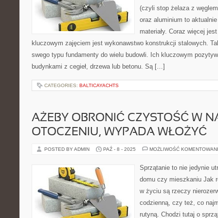
(czyli stop żelaza z węglem
oraz aluminium to aktualnie
materiały. Coraz więcej jest
kluczowym zajęciem jest wykonawstwo konstrukcji stalowych. Tak
swego typu fundamenty do wielu budowli. Ich kluczowym pozytywe
budynkami z cegieł, drzewa lub betonu. Są […]
CATEGORIES:
BALTICAYACHTS
AŻEBY OBRONIĆ CZYSTOŚĆ W N
OTOCZENIU, WYPADA WŁOŻYĆ
POSTED BY ADMIN
PAŹ - 8 - 2025
MOŻLIWOŚĆ KOMENTOWAN
Sprzątanie to nie jedynie u
domu czy mieszkaniu Jak r
w życiu są rzeczy nierozer
codzienną, czy też, co najm
rutyną. Chodzi tutaj o sprz