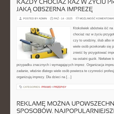
KAŻDY CHOCIAŻ RAZ W ŻYCIU 
JAKĄ OBSZERNA IMPREZĘ
POSTED BY ADMIN
PAŹ - 14 - 2025
MOŻLIWOŚĆ KOMENTOWA
Ktokolwiek ubóstwia iść na
chociaż raz w życiu przygot
czy to urodziny, ślub albo 
wiele osób przekonało się 
znieść by przygotować imp
na ostatni guzik. Niełatwe 
przypadku znacznych i wymagających imprez. Organizacja impre
zadanie, właśnie dlatego wiele osób powierza te czynności profes
organizują imprezy. Dla dzieci na […]
CATEGORIES:
PRAWO I PRZEPISY
REKLAMĘ MOŻNA UPOWSZECHNI
SPOSOBÓW. NAJPOPULARNIEJSZ