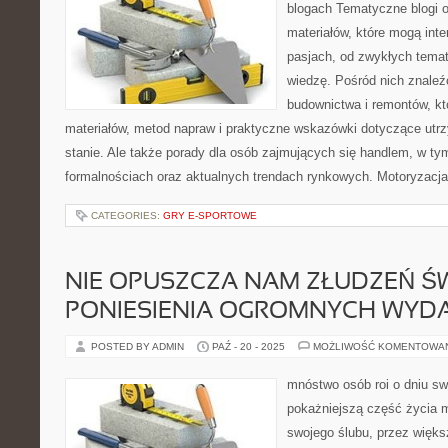
blogach Tematyczne blogi o
materiałów, które mogą int
pasjach, od zwykłych temat
wiedzę. Pośród nich znale
budownictwa i remontów, kt
materiałów, metod napraw i praktyczne wskazówki dotyczące ut
stanie. Ale także porady dla osób zajmujących się handlem, w ty
formalnościach oraz aktualnych trendach rynkowych. Motoryzacja 
CATEGORIES:
GRY E-SPORTOWE
NIE OPUSZCZA NAM ZŁUDZEŃ 
PONIESIENIA OGROMNYCH WY
POSTED BY ADMIN
PAŹ - 20 - 2025
MOŻLIWOŚĆ KOMENTOWA
mnóstwo osób roi o dniu sw
pokażniejszą część życia 
swojego ślubu, przez więks