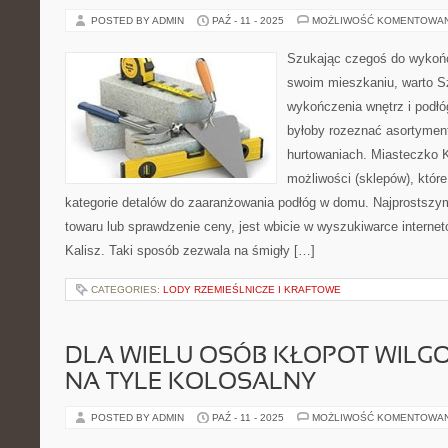
POSTED BY ADMIN
PAŹ - 11 - 2025
MOŻLIWOŚĆ KOMENTOWA
Szukając czegoś do wykońc
swoim mieszkaniu, warto S
wykończenia wnętrz i podł
byłoby rozeznać asortyment
hurtowaniach. Miasteczko 
możliwości (sklepów), które
kategorie detalów do zaaranżowania podłóg w domu. Najprostsz
towaru lub sprawdzenie ceny, jest wbicie w wyszukiwarce internet
Kalisz. Taki sposób zezwala na śmigły […]
CATEGORIES:
LODY RZEMIEŚLNICZE I KRAFTOWE
DLA WIELU OSÓB KŁOPOT WILGO
NA TYLE KOLOSALNY
POSTED BY ADMIN
PAŹ - 11 - 2025
MOŻLIWOŚĆ KOMENTOWA