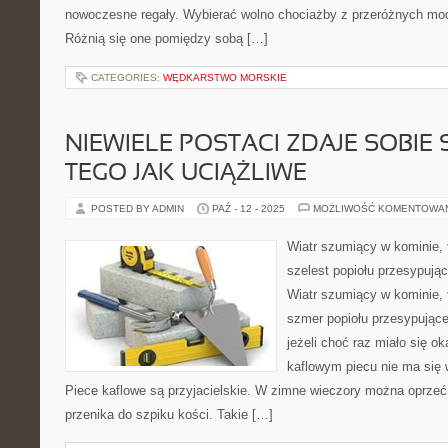
nowoczesne regały. Wybierać wolno chociażby z przeróżnych mod
Różnią się one pomiędzy sobą […]
CATEGORIES:
WĘDKARSTWO MORSKIE
NIEWIELE POSTACI ZDAJE SOBIE
TEGO JAK UCIĄŻLIWE
POSTED BY ADMIN
PAŹ - 12 - 2025
MOŻLIWOŚĆ KOMENTOWA
Wiatr szumiący w kominie, 
szelest popiołu przesypujące
Wiatr szumiący w kominie, 
szmer popiołu przesypująceg
jeżeli choć raz miało się ok
kaflowym piecu nie ma się w
Piece kaflowe są przyjacielskie. W zimne wieczory można oprzeć 
przenika do szpiku kości. Takie […]