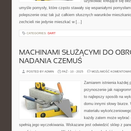
użytkować kreujące się bez
umyśle pomysły, które często stawały się wspaniałymi pomysłam
polepszenie oraz tak już całkiem słusznych warunków mieszkanio
zechcieli nie jedynie mieszkać w […]
CATEGORIES:
DART
MACHINAMI SŁUŻĄCYMI DO OBRÓ
NADANIA CZEMUŚ
POSTED BY ADMIN
PAŹ - 10 - 2025
MOŻLIWOŚĆ KOMENTOWA
Zamiarem istnienia każdej p
przynoszenie jak najogrom
to najlepszy sposób na wy
domu innymi słowy biurze. 
materiału wykończeniowego 
każdy zatem może wybrać dl
spełnią jego wyczekiwania. Wskazane jest odwiedzić sklep z pane