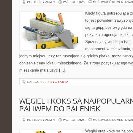
POSTED BY ADMIN
PAŹ - 13 - 2025
MOŻLIWOŚĆ KOMENTOWA
Kiedy figura potrzebująca 
to jest powodem zawyżony
się targują, bez względu na
pozyskuje agencja działki, 
Sprzedający wiedzą o tym,
mankament w mieszkaniu, n
jednym miejscu, czy też ruszająca się gdzieś płytka, może tworz
obniżenie ceny lokalu mieszkalnego. Ze strony pozyskującego wyg
mieszkanie ma służyć […]
CATEGORIES:
PSYCHIATRIA
WĘGIEL I KOKS SĄ NAJPOPULAR
PALIWEM DO PALENISK
POSTED BY ADMIN
PAŹ - 13 - 2025
MOŻLIWOŚĆ KOMENTOWA
Węgiel oraz koks są najpop