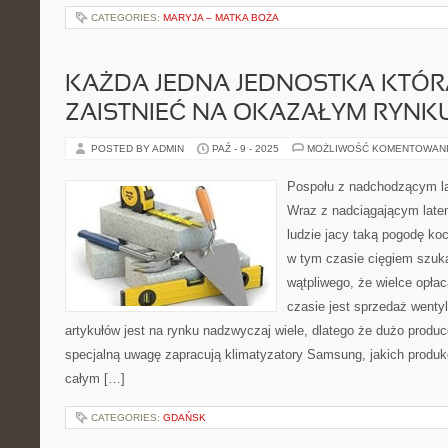
CATEGORIES:
MARYJA – MATKA BOŻA
KAŻDA JEDNA JEDNOSTKA KTÓR
ZAISTNIEĆ NA OKAZAŁYM RYNK
POSTED BY ADMIN
PAŹ - 9 - 2025
MOŻLIWOŚĆ KOMENTOWAN
Pospołu z nadchodzącym la
Wraz z nadciągającym latem
ludzie jacy taką pogodę koc
w tym czasie cięgiem szuka
wątpliwego, że wielce opła
czasie jest sprzedaż wentyl
artykułów jest na rynku nadzwyczaj wiele, dlatego że dużo produc
specjalną uwagę zapracują klimatyzatory Samsung, jakich produk
całym […]
CATEGORIES:
GDAŃSK