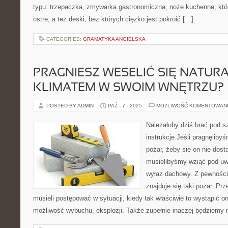
typu: trzepaczka, zmywarka gastronomiczna, noże kuchenne, któ
ostre, a też deski, bez których ciężko jest pokroić […]
CATEGORIES:
GRAMATYKA ANGIELSKA
PRAGNIESZ WESELIĆ SIĘ NATUR
KLIMATEM W SWOIM WNĘTRZU?
POSTED BY ADMIN
PAŹ - 7 - 2025
MOŻLIWOŚĆ KOMENTOWAN
Należałoby dziś brać pod 
instrukcje Jeśli pragnęlib
pożar, żeby się on nie dostał
musielibyśmy wziąć pod uw
wyłaz dachowy. Z pewnością 
znajduje się taki pożar. Pr
musieli postępować w sytuacji, kiedy tak właściwie to wystąpić on
możliwość wybuchu, eksplozji. Także zupełnie inaczej będziemy 