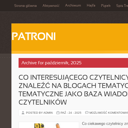
Archiwum
Hajfa
Strona główna
Aktywność
Piątek
Spis Tr
PATRONI
Archive for październik, 2025
CO INTERESUJĄCEGO CZYTELNIC
ZNALEŹĆ NA BLOGACH TEMATY
TEMATYCZNE JAKO BAZA WIADO
CZYTELNIKÓW
POSTED BY ADMIN
PAŹ - 24 - 2025
MOŻLIWOŚĆ KOMENTOWA
Co ciekawego czytelnicy z