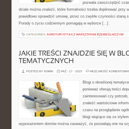
pozwala zaoszczędzić czas
dziale można znaleźć, które formalności trzeba dopilnować przy w
prawidłowo sprawdzić umowę, przez co zwykłe czynności staną si
Porady o życiu codziennym pomagają w wyborze […]
CATEGORIES:
AGROTURYSTYKA Z WARSZTATAMI RZEMIEŚLNICZYMI
JAKIE TREŚCI ZNAJDZIE SIĘ W B
TEMATYCZNYCH
POSTED BY ADMIN
PAŹ - 17 - 2025
MOŻLIWOŚĆ KOMENTOWA
Blogi o określonej tematyc
ponieważ oferują treści do
zainteresowań czy potrzeb,
znaleźć wartościowe inform
czasu na przeglądanie ogól
blogi wiążące się ze stylem
wyposażeniem domów można zauważyć, że pozwalają one na szy