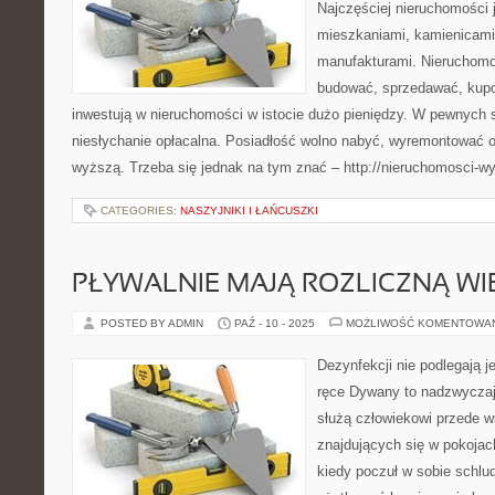
Najczęściej nieruchomości
mieszkaniami, kamienicami 
manufakturami. Nieruchomo
budować, sprzedawać, kupo
inwestują w nieruchomości w istocie dużo pieniędzy. W pewnych s
niesłychanie opłacalna. Posiadłość wolno nabyć, wyremontować o
wyższą. Trzeba się jednak na tym znać – http://nieruchomosci-w
CATEGORIES:
NASZYJNIKI I ŁAŃCUSZKI
PŁYWALNIE MAJĄ ROZLICZNĄ W
POSTED BY ADMIN
PAŹ - 10 - 2025
MOŻLIWOŚĆ KOMENTOWA
Dezynfekcji nie podlegają j
ręce Dywany to nadzwyczaj 
służą człowiekowi przede w
znajdujących się w pokojac
kiedy poczuł w sobie schlu