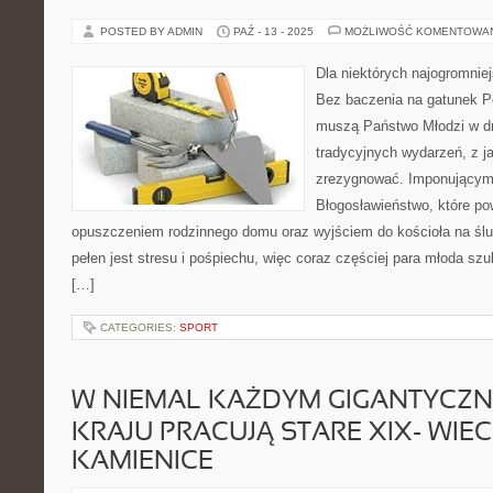
POSTED BY ADMIN
PAŹ - 13 - 2025
MOŻLIWOŚĆ KOMENTOWA
Dla niektórych najogromnie
Bez baczenia na gatunek Po
muszą Państwo Młodzi w dn
tradycyjnych wydarzeń, z j
zrezygnować. Imponującym 
Błogosławieństwo, które po
opuszczeniem rodzinnego domu oraz wyjściem do kościoła na ślu
pełen jest stresu i pośpiechu, więc coraz częściej para młoda sz
[…]
CATEGORIES:
SPORT
W NIEMAL KAŻDYM GIGANTYCZN
KRAJU PRACUJĄ STARE XIX- WIE
KAMIENICE