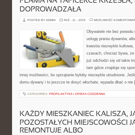
PLAMA NA TAPICERCE KRZESŁA,
DOPROWADZAŁA
POSTED BY ADMIN
PAŹ - 11 - 2025
MOŻLIWOŚĆ KOMENTOWA
Obywatele nie bez powodu d
usługę prania dywanów, al
kwestia niezwykle kultowa
czasach, chociaż bywa, ż
już odchodzi się od takie t
tam gdzie znajduje się spor
innej możliwości, bo sprzątanie byłoby niezwykle utrudnione. Jeś
domu dywany i to jeszcze te dosyć włochate, wypada dbać o nie 
CATEGORIES:
PROFILAKTYKA I OPIEKA CODZIENNA
KAŻDY MIESZKANIEC KALISZA, JA
POZOSTAŁYCH MIEJSCOWOŚCI J
REMONTUJE ALBO