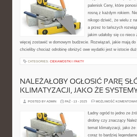
palenisk Ceny, które ponos
rosną z każdym rokiem. Ni
nikogo dziwić, że wielu z n
a przez to tańszych rozwiąz
jakim udałoby się co nieco
więcej zostawić w domowym budżecie. Rozwiązań, jakie mają do
chcieliby chociaż odrobinę obniżyć owe wydatki jest w istocie du
CATEGORIES:
CIEKAWOSTKI I FAKTY
NALEŻAŁOBY OGŁOSIĆ PARĘ SŁ
KLIMATYZACJI, JAKO ŻE SYSTEM
POSTED BY ADMIN
PAŹ - 13 - 2025
MOŻLIWOŚĆ KOMENTOWA
Ładny ogród to jedno ze źr
drobny czy znaczący Należa
temat klimatyzacji, jako że
coraz to bardziej legendarn