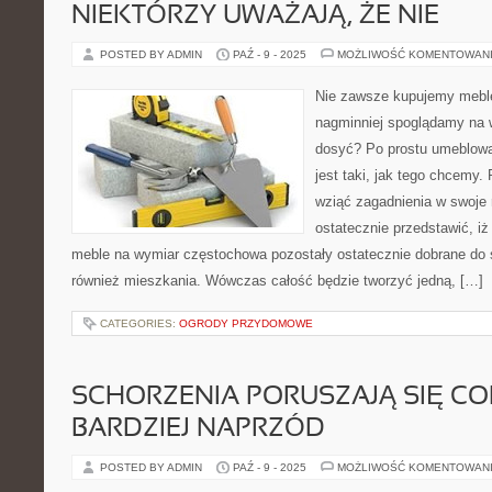
NIEKTÓRZY UWAŻAJĄ, ŻE NIE
POSTED BY ADMIN
PAŹ - 9 - 2025
MOŻLIWOŚĆ KOMENTOWAN
Nie zawsze kupujemy meble
nagminniej spoglądamy na
dosyć? Po prostu umeblowa
jest taki, jak tego chcemy.
wziąć zagadnienia w swoje 
ostatecznie przedstawić, i
meble na wymiar częstochowa pozostały ostatecznie dobrane do 
również mieszkania. Wówczas całość będzie tworzyć jedną, […]
CATEGORIES:
OGRODY PRZYDOMOWE
SCHORZENIA PORUSZAJĄ SIĘ CO
BARDZIEJ NAPRZÓD
POSTED BY ADMIN
PAŹ - 9 - 2025
MOŻLIWOŚĆ KOMENTOWAN