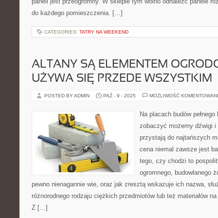
paneli jest przeogromny. W sklepie tym wolno odnaleźć panele ro
do każdego pomieszczenia. […]
CATEGORIES:
TATRY NA WEEKEND
ALTANY SĄ ELEMENTEM OGROD
UŻYWA SIĘ PRZEDE WSZYSTKIM
POSTED BY ADMIN
PAŹ - 9 - 2025
MOŻLIWOŚĆ KOMENTOWAN
Na placach budów pełnego 
zobaczyć możemy dźwigi i 
przystają do najtańszych 
cena niemal zawsze jest ba
tego, czy chodzi to pospolit
ogromnego, budowlanego żu
pewno nienagannie wie, oraz jak zresztą wskazuje ich nazwa, sł
różnorodnego rodzaju ciężkich przedmiotów lub też materiałów n
Z […]