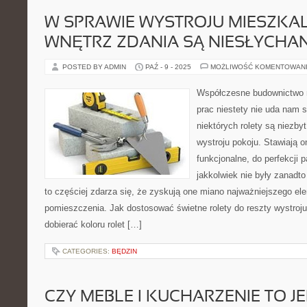
W SPRAWIE WYSTROJU MIESZKA
WNĘTRZ ZDANIA SĄ NIESŁYCHAN
POSTED BY ADMIN
PAŹ - 9 - 2025
MOŻLIWOŚĆ KOMENTOWAN
Współczesne budownictwo ma
prac niestety nie uda nam s
niektórych rolety są niezb
wystroju pokoju. Stawiają on
funkcjonalne, do perfekcji 
jakkolwiek nie były zanadt
to częściej zdarza się, że zyskują one miano najważniejszego el
pomieszczenia. Jak dostosować świetne rolety do reszty wystroju
dobierać koloru rolet […]
CATEGORIES:
BĘDZIN
CZY MEBLE I KUCHARZENIE TO 