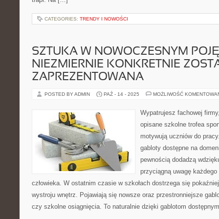
CATEGORIES:
TRENDY I NOWOŚCI
SZTUKA W NOWOCZESNYM POJĘ
NIEZMIERNIE KONKRETNIE ZOST
ZAPREZENTOWANA
POSTED BY ADMIN
PAŹ - 14 - 2025
MOŻLIWOŚĆ KOMENTOWA
Wypatrujesz fachowej firmy
opisane szkolne trofea spo
motywują uczniów do pracy.
gabloty dostępne na domeni
pewnością dodadzą wdzięku
przyciągną uwagę każdego
człowieka. W ostatnim czasie w szkołach dostrzega się pokaźnie
wystroju wnętrz. Pojawiają się nowsze oraz przestronniejsze gabl
czy szkolne osiągnięcia. To naturalnie dzięki gablotom dostępny