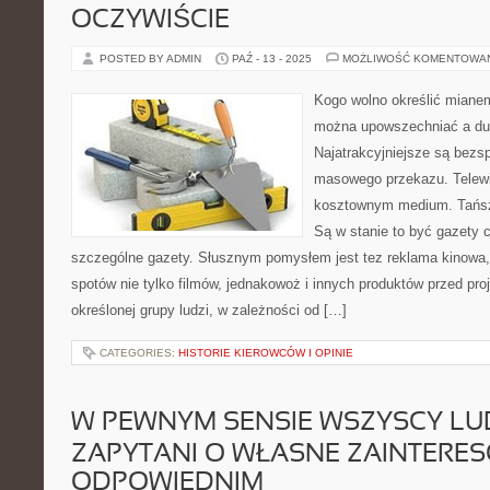
OCZYWIŚCIE
POSTED BY ADMIN
PAŹ - 13 - 2025
MOŻLIWOŚĆ KOMENTOWA
Kogo wolno określić mian
można upowszechniać a du
Najatrakcyjniejsze są bezs
masowego przekazu. Telewi
kosztownym medium. Tańsze 
Są w stanie to być gazety 
szczególne gazety. Słusznym pomysłem jest tez reklama kinowa,
spotów nie tylko filmów, jednakowoż i innych produktów przed pro
określonej grupy ludzi, w zależności od […]
CATEGORIES:
HISTORIE KIEROWCÓW I OPINIE
W PEWNYM SENSIE WSZYSCY LU
ZAPYTANI O WŁASNE ZAINTERE
ODPOWIEDNIM