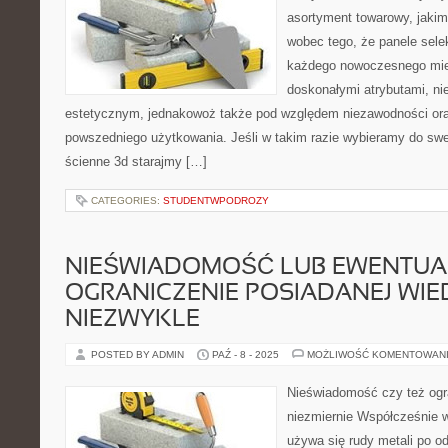
asortyment towarowy, jakimi
wobec tego, że panele sel
każdego nowoczesnego mies
doskonałymi atrybutami, ni
estetycznym, jednakowoż także pod względem niezawodności oraz
powszedniego użytkowania. Jeśli w takim razie wybieramy do sw
ścienne 3d starajmy […]
CATEGORIES:
STUDENTWPODROZY
NIEŚWIADOMOŚĆ LUB EWENTUA
OGRANICZENIE POSIADANEJ WIE
NIEZWYKLE
POSTED BY ADMIN
PAŹ - 8 - 2025
MOŻLIWOŚĆ KOMENTOWAN
Nieświadomość czy też ogr
niezmiernie Współcześnie w
używa się rudy metali po od