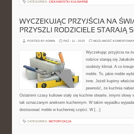
CATEGORIES:
CIEKAWOSTKI KULINARNE
WYCZEKUJĄC PRZYJŚCIA NA ŚWI
PRZYSZLI RODZICIELE STARAJĄ S
POSTED BY ADMIN
PAŹ - 11 - 2025
MOŻLIWOŚĆ KOMENTOWA
Wyczekując przyjścia na św
rodzice starają się Jakakol
osobisty klimat. A co kreuj
meble. To, jakie meble wy
inne. Jeżeli kupimy właści
pewność, że kuchnia nabie
Ostatnimi czasy kultowe stały się kuchnie otwarte, innymi słowy 
tak oznaczanym aneksem kuchennym. W takim wypadku wypada ni
dostosować meble w kuchennej części. W […]
CATEGORIES:
MOTORYZACJA