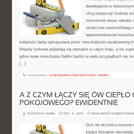
deweloperów w stworzonym 
chcą rozpocząć budowę osi
niezmiernie nieraz natrafia 
skutecznie uniemożliwiają
apartamentowców mieszkani
kolejności będą wykupywane przez mieszkańców zaciekawionych 
Kłopoty rynkowe pojawiają się niemalże w całym kraju, a nie zupełn
gdzie nowe mieszkania Dęblin bardzo w wielu przypadkach nie ma
[…]
CATEGORIES:
LEGENDARNI KONSTRUKTORZY I MARKI
A Z CZYM ŁĄCZY SIĘ ÓW CIEPŁO
POKOJOWEGO? EWIDENTNIE
POSTED BY ADMIN
PAŹ - 8 - 2025
MOŻLIWOŚĆ KOMENTOWAN
Dziś nie do końca rozumie 
kiedyś Aktualnie niezwykłą