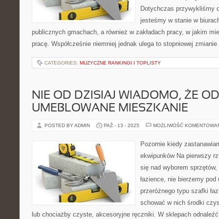
Dotychczas przywykliśmy d
jesteśmy w stanie w biurac
publicznych gmachach, a również w zakładach pracy, w jakim mi
pracę. Współcześnie niemniej jednak ulega to stopniowej zmianie
CATEGORIES:
MUZYCZNE RANKINGI I TOPLISTY
NIE OD DZISIAJ WIADOMO, ŻE 
UMEBLOWANE MIESZKANIE
POSTED BY ADMIN
PAŹ - 13 - 2025
MOŻLIWOŚĆ KOMENTOWA
Pozornie kiedy zastanawia
ekwipunków Na pierwszy rz
się nad wyborem sprzętów, 
łazience, nie bierzemy pod
przeróżnego typu szafki ła
schować w nich środki czy
lub chociażby czyste, akcesoryjne ręczniki. W sklepach odnaleź