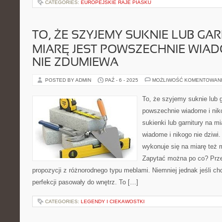
CATEGORIES:
EUROPEJSKIE RAJE PIASKU
TO, ŻE SZYJEMY SUKNIE LUB GA
MIARĘ JEST POWSZECHNIE WIAD
NIE ZDUMIEWA
POSTED BY ADMIN
PAŹ - 6 - 2025
MOŻLIWOŚĆ KOMENTOWAN
To, że szyjemy suknie lub g
powszechnie wiadome i niko
sukienki lub garnitury na mi
wiadome i nikogo nie dziwi
wykonuje się na miarę też m
Zapytać można po co? Przec
propozycji z różnorodnego typu meblami. Niemniej jednak jeśli 
perfekcji pasowały do wnętrz. To […]
CATEGORIES:
LEGENDY I CIEKAWOSTKI