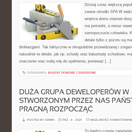
Dzisiaj coraz większą popul
zwane ośrodki SPA W więk
wnętrza domu stanowi dosyć
ma pośredni, a nieraz nawe
samopoczucie człowieka. K
detale tylko z pozoru są m
drobiazgami. Tak faktycznie w skrupulatnie przewidzianej i zorga
naturalnie te detale, jak np. schody oraz balustrady schodowe, m
znaczenie oraz małą rolę do spełnienia, ponieważ […]
CATEGORIES:
BASENY DOMOWE I OGRODOWE
DUŻA GRUPA DEWELOPERÓW W
STWORZONYM PRZEZ NAS PAŃST
PRAGNĄ ROZPOCZĄĆ
POSTED BY ADMIN
PAŹ - 9 - 2025
MOŻLIWOŚĆ KOMENTOWAN
To bardzo częste zapytanie