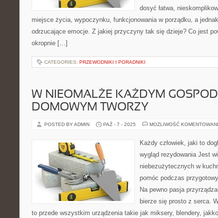
dosyć łatwa, nieskomplikow
miejsce życia, wypoczynku, funkcjonowania w porządku, a jednak
odrzucające emocje. Z jakiej przyczyny tak się dzieje? Co jest p
okropnie […]
CATEGORIES:
PRZEWODNIKI I PORADNIKI
W NIEOMALŻE KAŻDYM GOSPOD
DOMOWYM TWORZY
POSTED BY ADMIN
PAŹ - 7 - 2025
MOŻLIWOŚĆ KOMENTOWAN
Każdy człowiek, jaki to dog
wygląd rezydowania Jest wi
niebezużytecznych w kuchn
pomóc podczas przygotowy
Na pewno pasja przyrządza
bierze się prosto z serca.
to przede wszystkim urządzenia takie jak miksery, blendery, jakk