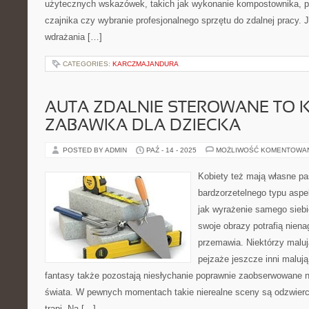
użytecznych wskazówek, takich jak wykonanie kompostownika, p
czajnika czy wybranie profesjonalnego sprzętu do zdalnej pracy. 
wdrażania […]
CATEGORIES:
KARCZMAJANDURA
AUTA ZDALNIE STEROWANE TO 
ZABAWKA DLA DZIECKA
POSTED BY ADMIN
PAŹ - 14 - 2025
MOŻLIWOŚĆ KOMENTOWA
Kobiety też mają własne pa
bardzorzetelnego typu aspe
jak wyrażenie samego siebi
swoje obrazy potrafią niena
przemawia. Niektórzy malują
pejzaże jeszcze inni malują
fantasy także pozostają niesłychanie poprawnie zaobserwowane n
świata. W pewnych momentach takie nierealne sceny są odzwierci
trapi. Na […]