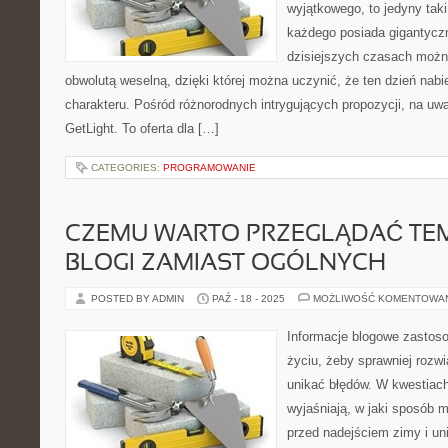
wyjątkowego, to jedyny taki
każdego posiada gigantycz
dzisiejszych czasach możn
obwolutą weselną, dzięki której można uczynić, że ten dzień nabi
charakteru. Pośród różnorodnych intrygujących propozycji, na uw
GetLight. To oferta dla […]
CATEGORIES:
PROGRAMOWANIE
CZEMU WARTO PRZEGLĄDAĆ TE
BLOGI ZAMIAST OGÓLNYCH
POSTED BY ADMIN
PAŹ - 18 - 2025
MOŻLIWOŚĆ KOMENTOWA
Informacje blogowe zasto
życiu, żeby sprawniej rozw
unikać błędów. W kwestiac
wyjaśniają, w jaki sposób
przed nadejściem zimy i u