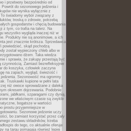
wo i przetwory bezpośrednio od
. Powrót do sezonowego jedzenia i
akupów nie wynika wyłącznie z
 To świadomy wybór związany z
duktów, troską o zdrowie, potrzebą
małych gospodarstw i chęcią budowania
cji z tym, co trafia na talerz. Na
gu wszystko wygląda inaczej niż w
e. Produkty nie są anonimowe, a ich
enta jest znacznie krótsza. Sprzedawca
fi powiedzieć, skąd pochodzą
edy został wypieczony chleb albo w
 przygotowano dżem. Taka wiedza
nie i sprawia, że zakupy przestają być
 czynnością. Zamiast bezrefleksyjnie
ar do koszyka, człowiek zaczyna
gę na zapach, wygląd, świeżość i
 jedzenia. Sezonowość ma ogromny
k. Truskawki kupione w pełni lata
czej niż owoce sprowadzane z daleka
lnym okresem dojrzewania. Podobnie
orami, jabłkami, szparagami czy dynią.
dzone we właściwym czasie są zwykle
matyczne, bogatsze w wartości
o prostu przyjemniejsze w
gotowaniu. Sezonowe jedzenie uczy
ości, bo zamiast korzystać przez cały
amego zestawu składników, trzeba
dłospis do tego, co aktualnie oferuje
py na targu pomagają również lepiej