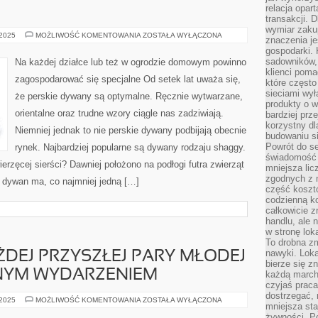
relacja opar
transakcji. D
wymiar zakup
NA
 2025
MOŻLIWOŚĆ KOMENTOWANIA
ZOSTAŁA WYŁĄCZONA
znaczenia je
KAŻDEJ
gospodarki. 
DZIAŁCE
CZY
sadowników,
Na każdej działce lub też w ogrodzie domowym powinno
TAKŻE
klienci poma
W
zagospodarować się specjalne Od setek lat uważa się,
OGRODZIE
które często
DOMOWYM
sieciami wy
że perskie dywany są optymalne. Ręcznie wytwarzane,
MOŻE
produkty o w
ZAGOSPODAROWAĆ
orientalne oraz trudne wzory ciągle nas zadziwiają.
SIĘ
bardziej prz
WYJĄTKOWE
korzystny dl
Niemniej jednak to nie perskie dywany podbijają obecnie
budowaniu si
Powrót do s
rynek. Najbardziej popularne są dywany rodzaju shaggy.
świadomość e
ierzęcej sierści? Dawniej położono na podłogi futra zwierząt
mniejsza li
zgodnych z 
i dywan ma, co najmniej jedną […]
część koszt
codzienną k
całkowicie 
handlu, ale
w stronę lo
To drobna z
nawyki. Loka
ŻDEJ PRZYSZŁEJ PARY MŁODEJ
bierze się 
ZNYM WYDARZENIEM
każdą march
czyjaś prac
dostrzegać, 
WESELE,
 2025
MOŻLIWOŚĆ KOMENTOWANIA
ZOSTAŁA WYŁĄCZONA
mniejsza sta
DLA
KAŻDEJ
żywności. Po