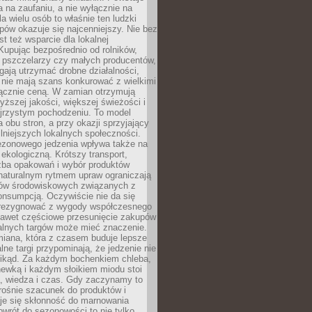
ta na zaufaniu, a nie wyłącznie na
la wielu osób to właśnie ten ludzki
ów okazuje się najcenniejszy. Nie bez
st też wsparcie dla lokalnej
Kupując bezpośrednio od rolników,
 pszczelarzy czy małych producentów,
gają utrzymać drobne działalności,
 nie mają szans konkurować z wielkimi
łącznie ceną. W zamian otrzymują
yższej jakości, większej świeżości i
ejrzystym pochodzeniu. To model
a obu stron, a przy okazji sprzyjający
lniejszych lokalnych społeczności.
ezonowego jedzenia wpływa także na
kologiczną. Krótszy transport,
czba opakowań i wybór produktów
naturalnym rytmem upraw ograniczają
ów środowiskowych związanych z
onsumpcją. Oczywiście nie da się
zrezygnować z wygody współczesnego
 nawet częściowe przesunięcie zakupów
kalnych targów może mieć znaczenie.
miana, która z czasem buduje lepsze
lne targi przypominają, że jedzenie nie
znikąd. Za każdym bochenkiem chleba,
ewką i każdym słoikiem miodu stoi
a, wiedza i czas. Gdy zaczynamy to
rośnie szacunek do produktów i
je się skłonność do marnowania
wrót do sezonowości to nie tylko