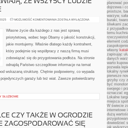
WIAJĄ, ŻE WSZYSCY LUDZIE
planować pos
dojrzewa i c
E
prostsze, ba
warzyw, sała
TECHNIKA
buraki, twar
 2025
MOŻLIWOŚĆ KOMENTOWANIA
ZOSTAŁA WYŁĄCZONA
I
śliwkami zac
TECHNOLOGIA,
z przypadko
JAKIE
Własne życie dla każdego z nas jest sprawą
TO
temu kuchnia
DZISIAJ
rzeczywistoś
priorytetową, wobec tego Dbamy o jakość konstrukcji,
SĄ
element codz
NA
jakie montujemy. Właśnie dlatego każdy kontrahent,
ŚWIECIE
zaspokojeni
SPRAWIAJĄ,
własny
kata
który podejmie się współpracy z naszą firmą musi
ŻE
zapisując ul
WSZYSCY
LUDZIE
zobowiązać się do przygotowania podłoża. Na stronie
danych warz
MAJĄ
warto kupowa
NIEOMALŻE
odnajdą Państwo szczegółowe informacje na temat
pozwala lepi
lokalny ryn
pod wskazaną strukturę. Chętnie podpowiemy, co wypada
pierwsze now
la pojedynczych garaży lub też wiat. Zawsze potwierdzamy
grzyby czy z
być monoton
swojego i pr
oznaczać egz
DY SŁUŻBOWE
Lokalne targ
miejsca spo
W świecie z
internetowe 
dużą wartoś
ŁCE CZY TAKŻE W OGRODZIE
przygotowani
dowiedzieć 
 ZAGOSPODAROWAĆ SIĘ
jak wykorzys