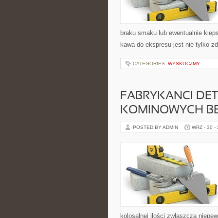
braku smaku lub ewentualnie kiep
kawa do ekspresu jest nie tylko zd
CATEGORIES:
WYSKOCZMY
FABRYKANCI DET
KOMINOWYCH BEZ
POSTED BY ADMIN
WRZ - 30 -
kolosalnej ilości zwłaszcza niep