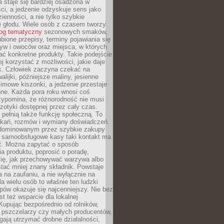
 staje się bardziej osadzona w
ci, a jedzenie odzyskuje sens jako
ienności, a nie tylko szybkie
e głodu. Wiele osób z czasem tworzy
log tematyczny
sezonowych smaków,
ubione przepisy, terminy pojawiania się
yw i owoców oraz miejsca, w których
ć konkretne produkty. Takie podejście
ej korzystać z możliwości, jakie daje
ek. Człowiek zaczyna czekać na
alijki, późniejsze maliny, jesienne
imowe kiszonki, a jedzenie przestaje
ne. Każda pora roku wnosi coś
zypomina, że różnorodność nie musi
otyki dostępnej przez cały czas.
i pełnią także funkcję społeczną. To
tkań, rozmów i wymiany doświadczeń.
dominowanym przez szybkie zakupy
i samoobsługowe kasy taki kontakt ma
ć. Można zapytać o sposób
a produktu, poprosić o poradę,
się, jak przechowywać warzywa albo
tać mniej znany składnik. Powstaje
ta na zaufaniu, a nie wyłącznie na
la wielu osób to właśnie ten ludzki
ów okazuje się najcenniejszy. Nie bez
st też wsparcie dla lokalnej
Kupując bezpośrednio od rolników,
 pszczelarzy czy małych producentów,
gają utrzymać drobne działalności,