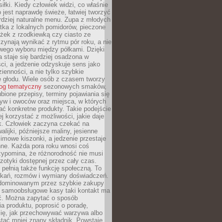
iłki. Kiedy człowiek widzi, co właśnie
o jest naprawdę świeże, łatwiej tworzyć
rdziej naturalne menu. Zupa z młodych
tka z lokalnych pomidorów, pieczone
ożek z rzodkiewką czy ciasto ze
zynają wynikać z rytmu pór roku, a nie
wego wyboru między półkami. Dzięki
 staje się bardziej osadzona w
ci, a jedzenie odzyskuje sens jako
ienności, a nie tylko szybkie
e głodu. Wiele osób z czasem tworzy
log tematyczny
sezonowych smaków,
ubione przepisy, terminy pojawiania się
yw i owoców oraz miejsca, w których
ć konkretne produkty. Takie podejście
ej korzystać z możliwości, jakie daje
ek. Człowiek zaczyna czekać na
alijki, późniejsze maliny, jesienne
imowe kiszonki, a jedzenie przestaje
ne. Każda pora roku wnosi coś
zypomina, że różnorodność nie musi
otyki dostępnej przez cały czas.
i pełnią także funkcję społeczną. To
tkań, rozmów i wymiany doświadczeń.
dominowanym przez szybkie zakupy
i samoobsługowe kasy taki kontakt ma
ć. Można zapytać o sposób
a produktu, poprosić o poradę,
się, jak przechowywać warzywa albo
tać mniej znany składnik. Powstaje