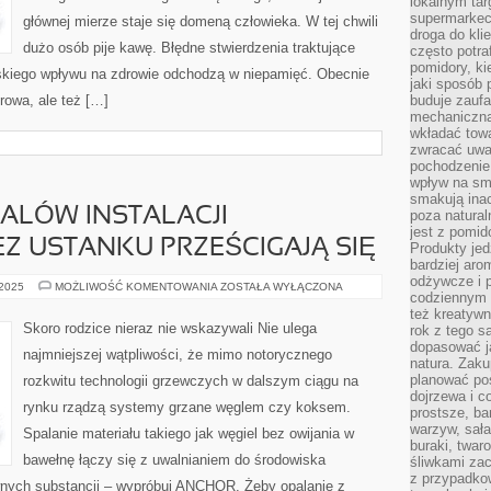
lokalnym tar
supermarkeci
głównej mierze staje się domeną człowieka. W tej chwili
droga do kli
dużo osób pije kawę. Błędne stwierdzenia traktujące
często potra
pomidory, ki
skiego wpływu na zdrowie odchodzą w niepamięć. Obecnie
jaki sposób
rowa, ale też […]
buduje zaufa
mechaniczną
wkładać tow
zwracać uwa
pochodzenie
wpływ na sma
smakują ina
ALÓW INSTALACJI
poza natura
jest z pomid
 USTANKU PRZEŚCIGAJĄ SIĘ
Produkty je
bardziej aro
odżywcze i p
FABRYKANCI
 2025
MOŻLIWOŚĆ KOMENTOWANIA
ZOSTAŁA WYŁĄCZONA
codziennym 
DETALÓW
INSTALACJI
też kreatywn
KOMINOWYCH
Skoro rodzice nieraz nie wskazywali Nie ulega
rok z tego s
BEZ
dopasować ja
USTANKU
najmniejszej wątpliwości, że mimo notorycznego
PRZEŚCIGAJĄ
natura. Zaku
SIĘ
planować pos
rozkwitu technologii grzewczych w dalszym ciągu na
dojrzewa i c
rynku rządzą systemy grzane węglem czy koksem.
prostsze, ba
warzyw, sała
Spalanie materiału takiego jak węgiel bez owijania w
buraki, twar
bawełnę łączy się z uwalnianiem do środowiska
śliwkami zac
z przypadko
ewnych substancji – wypróbuj ANCHOR. Żeby opalanie z