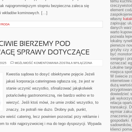
temu kuchnia
rzeczywistoś
jak najogromniejszym stopniu bezpieczna zaleca się
element codz
i wkładów kominowych. […]
zaspokojeni
własny
kata
zapisując ul
ZYRODA
danych warz
warto kupowa
pozwala lepi
lokalny ryn
CIWIE BIERZEMY POD
pierwsze now
grzyby czy z
AGĘ SPRAWY DOTYCZĄCE
być monoton
swojego i pr
oznaczać egz
KIEDY
 2025
MOŻLIWOŚĆ KOMENTOWANIA
ZOSTAŁA WYŁĄCZONA
TAK
Lokalne targ
WŁAŚCIWIE
miejsca spo
BIERZEMY
Kwestia sądowa to dosyć obiektywne pojęcie Jeżeli
POD
W świecie z
SZCZEGÓLNĄ
internetowe 
jakaś korporacja cateringowa ogłasza się, że jest w
UWAGĘ
dużą wartoś
SPRAWY
stanie uczynić wszystko, sfinalizować jakąkolwiek
DOTYCZĄCE
przygotowani
dowiedzieć 
potańcówkę gastronomiczną, nie bardzo wolno w to
jak wykorzys
wierzyć. Jeśli ktoś mówi, że umie zrobić wszystko, to
relacja opar
transakcji. D
znaczy, że potrafi nie dużo. Drobny pub, punkt,
wymiar zakup
znaczenia je
że wieść catering, lecz powinien pozostać przy reklamie i
gospodarki. 
m to robi najprzyzwoiciej i ma do tego dyspozycji. Wypada
sadowników,
klienci poma