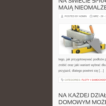
NA ŚWIECIE SPRA
MAJĄ NIEOMALŻ
POSTED BY ADMIN
WRZ - 29 -
tego, jak przygotowywać podłoże 
zrobić oraz jaki wariant wybrać d
przyjazd, dlatego powinni się […]
CATEGORIES:
FLOTY I SAMOCHO
NA KAŻDEJ DZIA
DOMOWYM MOŻE