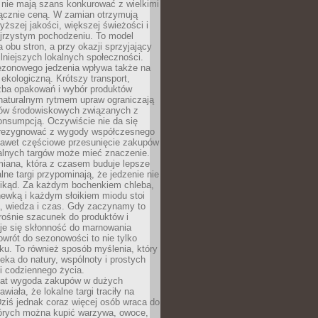
 nie mają szans konkurować z wielkimi
łącznie ceną. W zamian otrzymują
yższej jakości, większej świeżości i
ejrzystym pochodzeniu. To model
a obu stron, a przy okazji sprzyjający
lniejszych lokalnych społeczności.
ezonowego jedzenia wpływa także na
kologiczną. Krótszy transport,
czba opakowań i wybór produktów
naturalnym rytmem upraw ograniczają
ów środowiskowych związanych z
onsumpcją. Oczywiście nie da się
zrezygnować z wygody współczesnego
 nawet częściowe przesunięcie zakupów
kalnych targów może mieć znaczenie.
miana, która z czasem buduje lepsze
lne targi przypominają, że jedzenie nie
znikąd. Za każdym bochenkiem chleba,
ewką i każdym słoikiem miodu stoi
a, wiedza i czas. Gdy zaczynamy to
rośnie szacunek do produktów i
je się skłonność do marnowania
wrót do sezonowości to nie tylko
u. To również sposób myślenia, który
ieka do natury, wspólnoty i prostych
i codziennego życia.
 lat wygoda zakupów w dużych
wiała, że lokalne targi traciły na
ziś jednak coraz więcej osób wraca do
tórych można kupić warzywa, owoce,