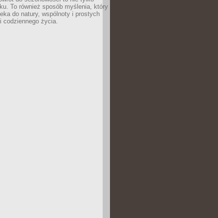
u. To również sposób myślenia, który
ieka do natury, wspólnoty i prostych
i codziennego życia.