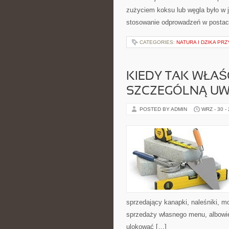
zużyciem koksu lub węgla było w 
stosowanie odprowadzeń w postac
CATEGORIES:
NATURA I DZIKA PR
KIEDY TAK WŁAŚ
SZCZEGÓLNĄ UW
POSTED BY ADMIN
WRZ - 30 -
sprzedający kanapki, naleśniki, mo
sprzedaży własnego menu, albowie
ulokować […]