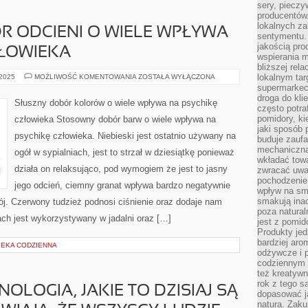
sery, pieczy
producentów
lokalnych z
R ODCIENI O WIELE WPŁYWA
sentymentu.
jakością pro
ZŁOWIEKA
wspierania 
bliższej rela
WŁAŚCIWY
lokalnym tar
 2025
MOŻLIWOŚĆ KOMENTOWANIA
ZOSTAŁA WYŁĄCZONA
DOBÓR
supermarkeci
ODCIENI
droga do kli
O
Słuszny dobór kolorów o wiele wpływa na psychikę
WIELE
często potra
WPŁYWA
pomidory, ki
człowieka Stosowny dobór barw o wiele wpływa na
NA
jaki sposób
PSYCHIKĘ
psychikę człowieka. Niebieski jest ostatnio używany na
CZŁOWIEKA
buduje zaufa
mechaniczną
ogół w sypialniach, jest to strzał w dziesiątkę ponieważ
wkładać tow
działa on relaksująco, pod wymogiem że jest to jasny
zwracać uwa
pochodzenie
jego odcień, ciemny granat wpływa bardzo negatywnie
wpływ na sma
smakują ina
ój. Czerwony tudzież podnosi ciśnienie oraz dodaje nam
poza natura
kach jest wykorzystywany w jadalni oraz […]
jest z pomid
Produkty je
bardziej aro
IEKA CODZIENNA
odżywcze i p
codziennym 
też kreatywn
rok z tego s
NOLOGIA, JAKIE TO DZISIAJ SĄ
dopasować ja
natura. Zaku