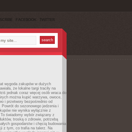
SCRIBE
FACEBOOK
TWITTER
 lat wygoda zakupów w dużych
wiała, że lokalne targi traciły na
ziś jednak coraz więcej osób wraca do
tórych można kupić warzywa, owoce,
wo i przetwory bezpośrednio od
. Powrót do sezonowego jedzenia i
akupów nie wynika wyłącznie z
 To świadomy wybór związany z
duktów, troską o zdrowie, potrzebą
małych gospodarstw i chęcią budowania
cji z tym, co trafia na talerz. Na