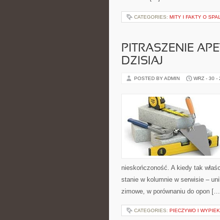
CATEGORIES:
MITY I FAKTY O SPA
PITRASZENIE AP
DZISIAJ
POSTED BY ADMIN
WRZ - 30 -
nieskończoność. A kiedy tak właśc
stanie w kolumnie w serwisie – uni
zimowe, w porównaniu do opon […
CATEGORIES:
PIECZYWO I WYPIEK