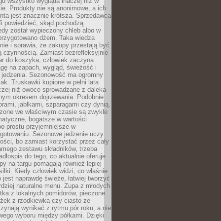
gu wszystko wygląda inaczej niż w
e. Produkty nie są anonimowe, a ich
enta jest znacznie krótsza. Sprzedawca
fi powiedzieć, skąd pochodzą
edy został wypieczony chleb albo w
 przygotowano dżem. Taka wiedza
nie i sprawia, że zakupy przestają być
 czynnością. Zamiast bezrefleksyjnie
ar do koszyka, człowiek zaczyna
gę na zapach, wygląd, świeżość i
 jedzenia. Sezonowość ma ogromny
k. Truskawki kupione w pełni lata
czej niż owoce sprowadzane z daleka
lnym okresem dojrzewania. Podobnie
orami, jabłkami, szparagami czy dynią.
dzone we właściwym czasie są zwykle
matyczne, bogatsze w wartości
o prostu przyjemniejsze w
gotowaniu. Sezonowe jedzenie uczy
ości, bo zamiast korzystać przez cały
amego zestawu składników, trzeba
dłospis do tego, co aktualnie oferuje
py na targu pomagają również lepiej
iłki. Kiedy człowiek widzi, co właśnie
o jest naprawdę świeże, łatwiej tworzyć
rdziej naturalne menu. Zupa z młodych
tka z lokalnych pomidorów, pieczone
ożek z rzodkiewką czy ciasto ze
zynają wynikać z rytmu pór roku, a nie
wego wyboru między półkami. Dzięki