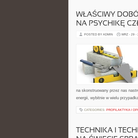
WŁAŚCIWY DOBÓ
NA PSYCHIKĘ C
POSTED BY ADMIN
WRZ - 29 -
na skonstruowany przez nas nastr
energii, wybitnie w wielu przypad
CATEGORIES:
PROFILAKTYKA I OP
TECHNIKA I TECH