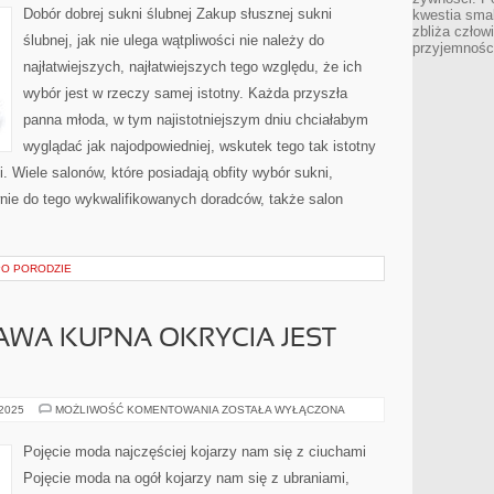
PRZYSZŁEJ
Dobór dobrej sukni ślubnej Zakup słusznej sukni
kwestia smak
PARY
zbliża człow
MŁODEJ
ślubnej, jak nie ulega wątpliwości nie należy do
JEST
przyjemnośc
GIGANTYCZNYM
najłatwiejszych, najłatwiejszych tego względu, że ich
WYDARZENIEM
wybór jest w rzeczy samej istotny. Każda przyszła
panna młoda, w tym najistotniejszym dniu chciałabym
wyglądać jak najodpowiedniej, wskutek tego tak istotny
. Wiele salonów, które posiadają obfity wybór sukni,
nie do tego wykwalifikowanych doradców, także salon
 PO PORODZIE
AWA KUPNA OKRYCIA JEST
NIE
 2025
MOŻLIWOŚĆ KOMENTOWANIA
ZOSTAŁA WYŁĄCZONA
ZAWSZE
SPRAWA
KUPNA
Pojęcie moda najczęściej kojarzy nam się z ciuchami
OKRYCIA
JEST
Pojęcie moda na ogół kojarzy nam się z ubraniami,
ZROZUMIAŁA