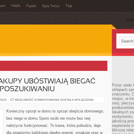
wum
Hajfa
Tagi
Piątek
Spis Treści
SUB
ZAKUPY UBÓSTWIAJĄ BIEGAĆ
Przez wiele
 POSZUKIWANIU
sklepach spra
znaczeniu. D
miejsc, w k
KOBIETY
 2025
MOŻLIWOŚĆ KOMENTOWANIA
ZOSTAŁA WYŁĄCZONA
sery, pieczy
LUBIĄ
ZAKUPY
producentów
UBÓSTWIAJĄ
Konieczny sprzęt w domu to sprzęt obejścia domowego,
lokalnych z
BIEGAĆ
PO
sentymentu.
bez niego w domu Sporo osób nie może bez niej
SKLEPACH
jakością pro
W
należycie funkcjonować. To kawa, która pobudza, daje
wspierania 
POSZUKIWANIU
bliższej rela
dla organizmu ludzkiego dawkę energii, smakuje oraz w