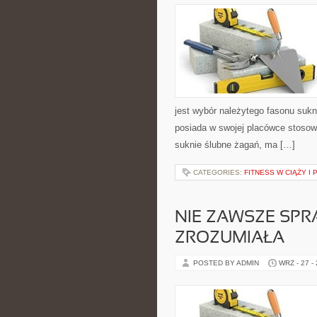
jest wybór należytego fasonu sukni
posiada w swojej placówce stosow
suknie ślubne żagań, ma […]
CATEGORIES:
FITNESS W CIĄŻY I
NIE ZAWSZE SPR
ZROZUMIAŁA
POSTED BY ADMIN
WRZ - 27 -