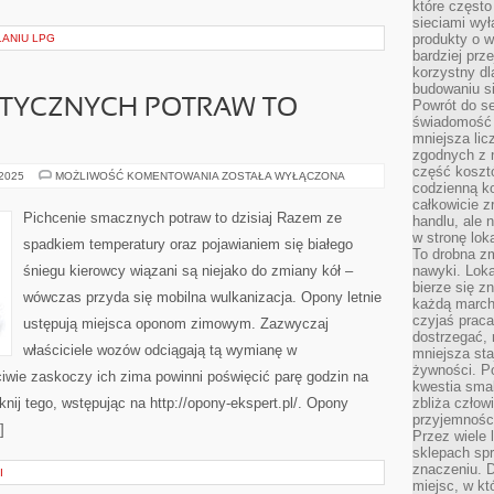
które często
sieciami wy
produkty o w
LANIU LPG
bardziej prz
korzystny dl
budowaniu si
ETYCZNYCH POTRAW TO
Powrót do s
świadomość e
mniejsza li
zgodnych z 
część koszt
PITRASZENIE
 2025
MOŻLIWOŚĆ KOMENTOWANIA
ZOSTAŁA WYŁĄCZONA
codzienną k
APETYCZNYCH
POTRAW
całkowicie 
TO
Pichcenie smacznych potraw to dzisiaj Razem ze
handlu, ale
DZISIAJ
w stronę lo
spadkiem temperatury oraz pojawianiem się białego
To drobna z
śniegu kierowcy wiązani są niejako do zmiany kół –
nawyki. Loka
bierze się 
wówczas przyda się mobilna wulkanizacja. Opony letnie
każdą march
czyjaś prac
ustępują miejsca oponom zimowym. Zazwyczaj
dostrzegać, 
właściciele wozów odciągają tą wymianę w
mniejsza sta
żywności. Po
iwie zaskoczy ich zima powinni poświęcić parę godzin na
kwestia smak
knij tego, wstępując na http://opony-ekspert.pl/. Opony
zbliża człow
przyjemnośc
]
Przez wiele
sklepach spra
znaczeniu. D
I
miejsc, w k