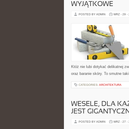
WYJĄTKOWE
POSTED BY ADMIN
WRZ - 29 -
Któż nie lubi dotykać delikatnej zw
oraz baranie skóry. To smutne tak
CATEGORIES:
ARCHITEKTURA
WESELE, DLA KA
JEST GIGANTYC
POSTED BY ADMIN
WRZ - 27 -