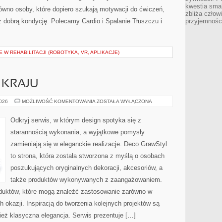
kwestia smak
ówno osoby, które dopiero szukają motywacji do ćwiczeń,
zbliża człow
uż dobrą kondycję. Polecamy Cardio i Spalanie Tłuszczu i
przyjemnośc
W REHABILITACJI (ROBOTYKA, VR, APLIKACJE)
 KRAJU
AFRYKA
2026
MOŻLIWOŚĆ KOMENTOWANIA
ZOSTAŁA WYŁĄCZONA
KRAJ
PO
KRAJU
Odkryj serwis, w którym design spotyka się z
starannością wykonania, a wyjątkowe pomysły
zamieniają się w eleganckie realizacje. Deco GrawStyl
to strona, która została stworzona z myślą o osobach
poszukujących oryginalnych dekoracji, akcesoriów, a
także produktów wykonywanych z zaangażowaniem.
oduktów, które mogą znaleźć zastosowanie zarówno w
 okazji. Inspiracją do tworzenia kolejnych projektów są
eż klasyczna elegancja. Serwis prezentuje […]