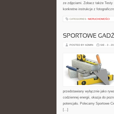
ze zdjęciami. Zobacz także Testy 
konkretne instrukcje z fotograficz
CATEGORIES:
NIERUCHOMOŚCI
SPORTOWE GADŻ
POSTED BY ADMIN
SIE - 3 - 2
przedstawiany wyłącznie jako ryw
codziennej energii, okazja do poz
potencjału. Polecamy Sportowe Cie
[…]