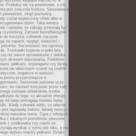
gu wszystko wygląda inaczej niż w
e. Produkty nie są anonimowe, a ich
enta jest znacznie krótsza. Sprzedawca
fi powiedzieć, skąd pochodzą
edy został wypieczony chleb albo w
 przygotowano dżem. Taka wiedza
nie i sprawia, że zakupy przestają być
 czynnością. Zamiast bezrefleksyjnie
ar do koszyka, człowiek zaczyna
gę na zapach, wygląd, świeżość i
 jedzenia. Sezonowość ma ogromny
k. Truskawki kupione w pełni lata
czej niż owoce sprowadzane z daleka
lnym okresem dojrzewania. Podobnie
orami, jabłkami, szparagami czy dynią.
dzone we właściwym czasie są zwykle
matyczne, bogatsze w wartości
o prostu przyjemniejsze w
gotowaniu. Sezonowe jedzenie uczy
ości, bo zamiast korzystać przez cały
amego zestawu składników, trzeba
dłospis do tego, co aktualnie oferuje
py na targu pomagają również lepiej
iłki. Kiedy człowiek widzi, co właśnie
o jest naprawdę świeże, łatwiej tworzyć
rdziej naturalne menu. Zupa z młodych
tka z lokalnych pomidorów, pieczone
ożek z rzodkiewką czy ciasto ze
zynają wynikać z rytmu pór roku, a nie
wego wyboru między półkami. Dzięki