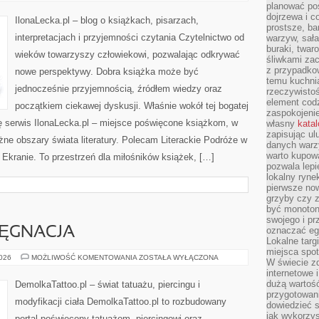
INSPIRACJE
planować pos
I
dojrzewa i c
REKOMENDACJE
IlonaLecka.pl – blog o książkach, pisarzach,
prostsze, ba
interpretacjach i przyjemności czytania Czytelnictwo od
warzyw, sała
buraki, twar
wieków towarzyszy człowiekowi, pozwalając odkrywać
śliwkami zac
z przypadko
nowe perspektywy. Dobra książka może być
temu kuchnia
jednocześnie przyjemnością, źródłem wiedzy oraz
rzeczywistoś
element codz
początkiem ciekawej dyskusji. Właśnie wokół tej bogatej
zaspokojeni
się serwis IlonaLecka.pl – miejsce poświęcone książkom, w
własny
kata
zapisując ul
żne obszary świata literatury. Polecam Literackie Podróże w
danych warz
warto kupowa
na Ekranie. To przestrzeń dla miłośników książek, […]
pozwala lepi
lokalny ryn
pierwsze now
grzyby czy z
być monoton
swojego i pr
LĘGNACJA
oznaczać egz
Lokalne targ
miejsca spo
PORADNIKI
2026
MOŻLIWOŚĆ KOMENTOWANIA
ZOSTAŁA WYŁĄCZONA
W świecie z
I
internetowe 
PIELĘGNACJA
dużą wartoś
DemolkaTattoo.pl – świat tatuażu, piercingu i
przygotowani
modyfikacji ciała DemolkaTattoo.pl to rozbudowany
dowiedzieć 
jak wykorzys
portal poświęcony tatuażom, piercingowi oraz