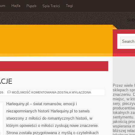
wum
Hajfa
Tagi
Piątek
Spis Treści
SUB
ACJE
Przez wiele
sklepach spra
MIŁOSNE
026
MOŻLIWOŚĆ KOMENTOWANIA
ZOSTAŁA WYŁĄCZONA
znaczeniu. D
INSPIRACJE
miejsc, w k
sery, pieczy
Harlequiny.pl – świat romansów, emocji i
producentów
niezapomnianych historii Harlequiny.pl to serwis
lokalnych z
sentymentu.
stworzony z miłości do romantycznych historii, w
jakością pro
którym opowieści o miłości zyskują nowe znaczenie.
wspierania 
bliższej rela
Strona została przygotowana z myślą o czytelnikach