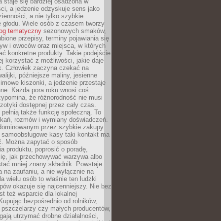
 staje się bardziej osadzona w
ci, a jedzenie odzyskuje sens jako
ienności, a nie tylko szybkie
e głodu. Wiele osób z czasem tworzy
log tematyczny
sezonowych smaków,
ubione przepisy, terminy pojawiania się
yw i owoców oraz miejsca, w których
ć konkretne produkty. Takie podejście
ej korzystać z możliwości, jakie daje
ek. Człowiek zaczyna czekać na
alijki, późniejsze maliny, jesienne
imowe kiszonki, a jedzenie przestaje
ne. Każda pora roku wnosi coś
zypomina, że różnorodność nie musi
otyki dostępnej przez cały czas.
i pełnią także funkcję społeczną. To
tkań, rozmów i wymiany doświadczeń.
dominowanym przez szybkie zakupy
i samoobsługowe kasy taki kontakt ma
ć. Można zapytać o sposób
a produktu, poprosić o poradę,
się, jak przechowywać warzywa albo
tać mniej znany składnik. Powstaje
ta na zaufaniu, a nie wyłącznie na
la wielu osób to właśnie ten ludzki
ów okazuje się najcenniejszy. Nie bez
st też wsparcie dla lokalnej
Kupując bezpośrednio od rolników,
 pszczelarzy czy małych producentów,
gają utrzymać drobne działalności,