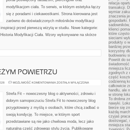
relacja opar
modyfikacjom ciała. To serwis, w którym estetyka łączy
transakcji. D
wymiar zakup
się z poradami i ciekawostkami. Strona kierowana jest
znaczenia je
gospodarki. 
zarówno do doświadczonych miłośników modyfikacji
sadowników,
ą inspiracji przed pierwszą wizytą w studiu. Nowe kategorie:
klienci poma
które często
 i Historia Modyfikacji Ciała. Wzory wykonywane na skórze
sieciami wy
produkty o w
bardziej prz
korzystny dl
budowaniu si
Powrót do s
świadomość e
mniejsza li
EŻYM POWIETRZU
zgodnych z 
część koszt
codzienną k
TRENING
2026
MOŻLIWOŚĆ KOMENTOWANIA
ZOSTAŁA WYŁĄCZONA
całkowicie 
NA
ŚWIEŻYM
handlu, ale
POWIETRZU
Strefa Fit – nowoczesny blog o aktywności, zdrowiu i
w stronę lo
To drobna z
dobrym samopoczuciu Strefa Fit to nowoczesny blog
nawyki. Loka
przygotowany z myślą o osobach, które chcą zadbać o
bierze się 
każdą march
swoją kondycję. To miejsce, w którym sport
czyjaś prac
dostrzegać, 
przedstawiane są nie jako chwilowa moda, lecz jako
mniejsza sta
naturalna część zdrowego stylu życia. Publikowane
żywności. Po