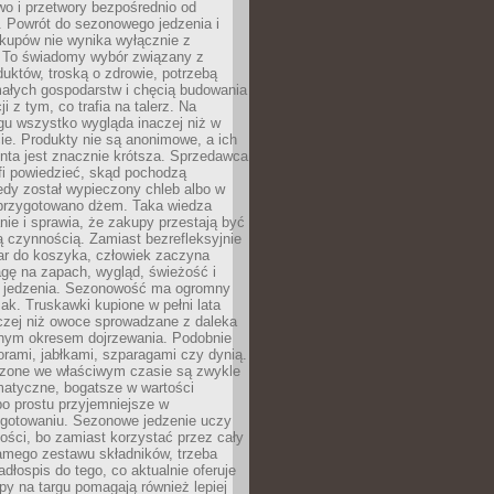
wo i przetwory bezpośrednio od
. Powrót do sezonowego jedzenia i
akupów nie wynika wyłącznie z
 To świadomy wybór związany z
duktów, troską o zdrowie, potrzebą
małych gospodarstw i chęcią budowania
cji z tym, co trafia na talerz. Na
gu wszystko wygląda inaczej niż w
e. Produkty nie są anonimowe, a ich
enta jest znacznie krótsza. Sprzedawca
fi powiedzieć, skąd pochodzą
edy został wypieczony chleb albo w
 przygotowano dżem. Taka wiedza
nie i sprawia, że zakupy przestają być
 czynnością. Zamiast bezrefleksyjnie
ar do koszyka, człowiek zaczyna
gę na zapach, wygląd, świeżość i
 jedzenia. Sezonowość ma ogromny
k. Truskawki kupione w pełni lata
czej niż owoce sprowadzane z daleka
lnym okresem dojrzewania. Podobnie
orami, jabłkami, szparagami czy dynią.
dzone we właściwym czasie są zwykle
matyczne, bogatsze w wartości
o prostu przyjemniejsze w
gotowaniu. Sezonowe jedzenie uczy
ości, bo zamiast korzystać przez cały
amego zestawu składników, trzeba
dłospis do tego, co aktualnie oferuje
py na targu pomagają również lepiej