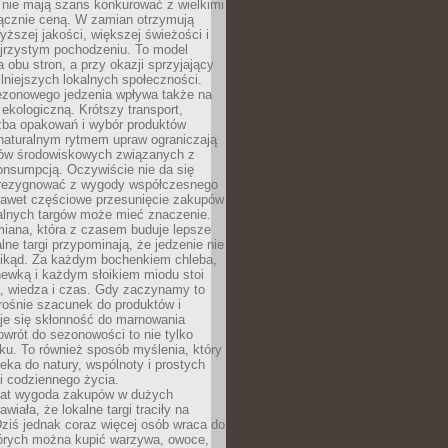
 nie mają szans konkurować z wielkimi
łącznie ceną. W zamian otrzymują
yższej jakości, większej świeżości i
ejrzystym pochodzeniu. To model
a obu stron, a przy okazji sprzyjający
lniejszych lokalnych społeczności.
ezonowego jedzenia wpływa także na
kologiczną. Krótszy transport,
czba opakowań i wybór produktów
naturalnym rytmem upraw ograniczają
ów środowiskowych związanych z
onsumpcją. Oczywiście nie da się
zrezygnować z wygody współczesnego
 nawet częściowe przesunięcie zakupów
kalnych targów może mieć znaczenie.
miana, która z czasem buduje lepsze
lne targi przypominają, że jedzenie nie
znikąd. Za każdym bochenkiem chleba,
ewką i każdym słoikiem miodu stoi
a, wiedza i czas. Gdy zaczynamy to
rośnie szacunek do produktów i
je się skłonność do marnowania
wrót do sezonowości to nie tylko
u. To również sposób myślenia, który
ieka do natury, wspólnoty i prostych
i codziennego życia.
 lat wygoda zakupów w dużych
wiała, że lokalne targi traciły na
ziś jednak coraz więcej osób wraca do
tórych można kupić warzywa, owoce,