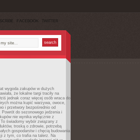
SCRIBE
FACEBOOK
TWITTER
 lat wygoda zakupów w dużych
wiała, że lokalne targi traciły na
ziś jednak coraz więcej osób wraca do
tórych można kupić warzywa, owoce,
wo i przetwory bezpośrednio od
. Powrót do sezonowego jedzenia i
akupów nie wynika wyłącznie z
 To świadomy wybór związany z
duktów, troską o zdrowie, potrzebą
małych gospodarstw i chęcią budowania
cji z tym, co trafia na talerz. Na