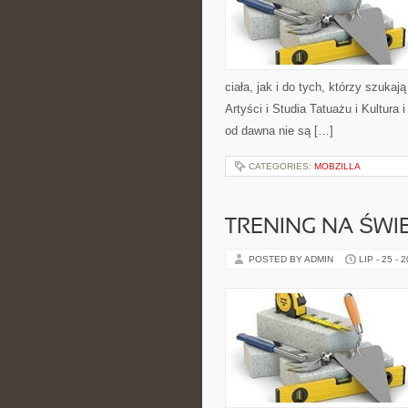
ciała, jak i do tych, którzy szukaj
Artyści i Studia Tatuażu i Kultura
od dawna nie są […]
CATEGORIES:
MOBZILLA
TRENING NA ŚWI
POSTED BY ADMIN
LIP - 25 - 