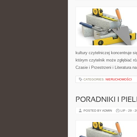
kultury czytelniczej koncentruje 
którym czytelnik może zgłębiać ró
Czasie i Przestrzeni i Literatura 
CATEGORIES:
NIERUCHOMOŚCI
PORADNIKI I PIE
POSTED BY ADMIN
LIP - 29 - 