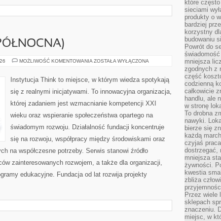
które często
sieciami wy
produkty o w
bardziej prz
korzystny dl
budowaniu si
 PÓŁNOCNA)
Powrót do s
świadomość e
ATLAS
mniejsza li
026
MOŻLIWOŚĆ KOMENTOWANIA
ZOSTAŁA WYŁĄCZONA
(AFRYKA
zgodnych z 
PÓŁNOCNA)
część koszt
Instytucja Think to miejsce, w którym wiedza spotykają
codzienną k
całkowicie 
się z realnymi inicjatywami. To innowacyjna organizacja,
handlu, ale
której zadaniem jest wzmacnianie kompetencji XXI
w stronę lo
To drobna z
wieku oraz wspieranie społeczeństwa opartego na
nawyki. Loka
świadomym rozwoju. Działalność fundacji koncentruje
bierze się 
każdą march
się na rozwoju, współpracy między środowiskami oraz
czyjaś prac
dostrzegać, 
ych na współczesne potrzeby. Serwis stanowi źródło
mniejsza sta
rców zainteresowanych rozwojem, a także dla organizacji,
żywności. Po
kwestia smak
ogramy edukacyjne. Fundacja od lat rozwija projekty
zbliża człow
przyjemnośc
Przez wiele
sklepach spra
znaczeniu. D
miejsc, w k