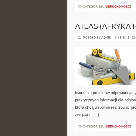
CATEGORIES:
NIERUCHOMOŚCI
ATLAS (AFRYKA
POSTED BY ADMIN
SIE - 2 - 2
tworzeniu projektów odpowiadając
praktycznych informacji dla odbio
które chcą wspólnie realizować pr
związane […]
CATEGORIES:
NIERUCHOMOŚCI