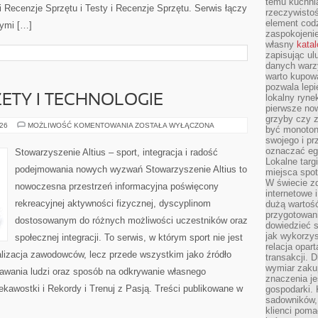
temu kuchnia
i Recenzje Sprzętu i Testy i Recenzje Sprzętu. Serwis łączy
rzeczywistoś
element codz
nymi […]
zaspokojeni
własny
kata
zapisując ul
danych warz
warto kupowa
pozwala lepi
lokalny ryn
ETY I TECHNOLOGIE
pierwsze now
grzyby czy z
SPORTOWE
026
MOŻLIWOŚĆ KOMENTOWANIA
ZOSTAŁA WYŁĄCZONA
być monoton
GADŻETY
swojego i pr
I
TECHNOLOGIE
oznaczać egz
Stowarzyszenie Altius – sport, integracja i radość
Lokalne targ
podejmowania nowych wyzwań Stowarzyszenie Altius to
miejsca spo
W świecie z
nowoczesna przestrzeń informacyjna poświęcony
internetowe 
rekreacyjnej aktywności fizycznej, dyscyplinom
dużą wartoś
przygotowani
dostosowanym do różnych możliwości uczestników oraz
dowiedzieć 
jak wykorzys
społecznej integracji. To serwis, w którym sport nie jest
relacja opar
alizacja zawodowców, lecz przede wszystkim jako źródło
transakcji. D
wymiar zakup
nawania ludzi oraz sposób na odkrywanie własnego
znaczenia je
kawostki i Rekordy i Trenuj z Pasją. Treści publikowane w
gospodarki. 
sadowników,
klienci poma