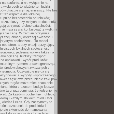
ta na zaufaniu, a nie wyłącznie na
la wielu osób to właśnie ten ludzki
ów okazuje się najcenniejszy. Nie bez
st też wsparcie dla lokalnej
Kupując bezpośrednio od rolników,
 pszczelarzy czy małych producentów,
gają utrzymać drobne działalności,
 nie mają szans konkurować z wielkimi
łącznie ceną. W zamian otrzymują
yższej jakości, większej świeżości i
ejrzystym pochodzeniu. To model
a obu stron, a przy okazji sprzyjający
lniejszych lokalnych społeczności.
ezonowego jedzenia wpływa także na
kologiczną. Krótszy transport,
czba opakowań i wybór produktów
naturalnym rytmem upraw ograniczają
ów środowiskowych związanych z
onsumpcją. Oczywiście nie da się
zrezygnować z wygody współczesnego
 nawet częściowe przesunięcie zakupów
kalnych targów może mieć znaczenie.
miana, która z czasem buduje lepsze
lne targi przypominają, że jedzenie nie
znikąd. Za każdym bochenkiem chleba,
ewką i każdym słoikiem miodu stoi
a, wiedza i czas. Gdy zaczynamy to
rośnie szacunek do produktów i
je się skłonność do marnowania
wrót do sezonowości to nie tylko