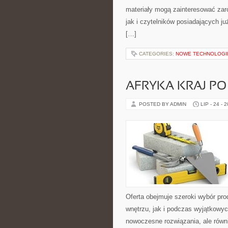
materiały mogą zainteresować zar
jak i czytelników posiadających j
[…]
CATEGORIES:
NOWE TECHNOLOGIE 
AFRYKA KRAJ PO
POSTED BY ADMIN
LIP - 24 - 
Oferta obejmuje szeroki wybór pr
wnętrzu, jak i podczas wyjątkowych
nowoczesne rozwiązania, ale równi