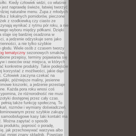
iłki. Kiedy człowiek widzi, co właśnie
o jest naprawdę świeże, łatwiej tworzyć
rdziej naturalne menu. Zupa z młodych
tka z lokalnych pomidorów, pieczone
ożek z rzodkiewką czy ciasto ze
zynają wynikać z rytmu pór roku, a nie
wego wyboru między półkami. Dzięki
 staje się bardziej osadzona w
ci, a jedzenie odzyskuje sens jako
ienności, a nie tylko szybkie
e głodu. Wiele osób z czasem tworzy
log tematyczny
sezonowych smaków,
ubione przepisy, terminy pojawiania się
yw i owoców oraz miejsca, w których
ć konkretne produkty. Takie podejście
ej korzystać z możliwości, jakie daje
ek. Człowiek zaczyna czekać na
alijki, późniejsze maliny, jesienne
imowe kiszonki, a jedzenie przestaje
ne. Każda pora roku wnosi coś
zypomina, że różnorodność nie musi
otyki dostępnej przez cały czas.
i pełnią także funkcję społeczną. To
tkań, rozmów i wymiany doświadczeń.
dominowanym przez szybkie zakupy
i samoobsługowe kasy taki kontakt ma
ć. Można zapytać o sposób
a produktu, poprosić o poradę,
się, jak przechowywać warzywa albo
tać mniej znany składnik. Powstaje