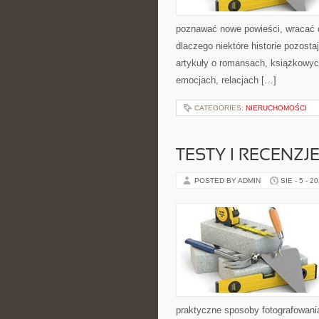
poznawać nowe powieści, wracać 
dlaczego niektóre historie pozosta
artykuły o romansach, książkowyc
emocjach, relacjach […]
CATEGORIES:
NIERUCHOMOŚCI
TESTY I RECENZJ
POSTED BY ADMIN
SIE - 5 - 2
praktyczne sposoby fotografowani