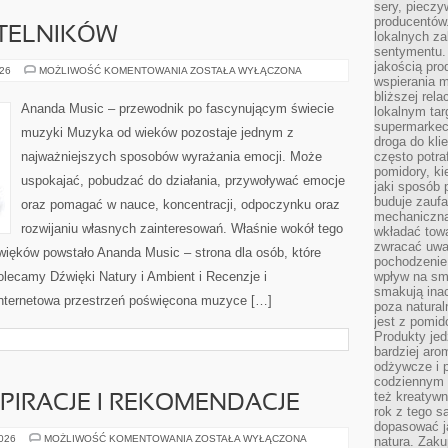
sery, pieczy
producentów
YTELNIKÓW
lokalnych z
sentymentu.
jakością pro
PYTANIA
026
MOŻLIWOŚĆ KOMENTOWANIA
ZOSTAŁA WYŁĄCZONA
wspierania 
OD
CZYTELNIKÓW
bliższej rela
Ananda Music – przewodnik po fascynującym świecie
lokalnym tar
supermarkeci
muzyki Muzyka od wieków pozostaje jednym z
droga do kli
najważniejszych sposobów wyrażania emocji. Może
często potra
pomidory, ki
uspokajać, pobudzać do działania, przywoływać emocje
jaki sposób
buduje zaufa
oraz pomagać w nauce, koncentracji, odpoczynku oraz
mechaniczną
rozwijaniu własnych zainteresowań. Właśnie wokół tego
wkładać tow
zwracać uwa
więków powstało Ananda Music – strona dla osób, które
pochodzenie
lecamy Dźwięki Natury i Ambient i Recenzje i
wpływ na sma
smakują ina
nternetowa przestrzeń poświęcona muzyce […]
poza natura
jest z pomid
Produkty je
bardziej aro
odżywcze i p
codziennym 
też kreatywn
SPIRACJE I REKOMENDACJE
rok z tego s
dopasować ja
CZYTELNICZE
2026
MOŻLIWOŚĆ KOMENTOWANIA
ZOSTAŁA WYŁĄCZONA
natura. Zaku