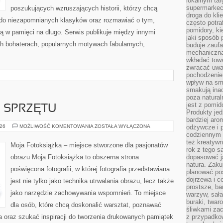
lokalnym tar
supermarkeci
poszukujących wzruszających historii, którzy chcą
droga do kli
do niezapomnianych klasyków oraz rozmawiać o tym,
często potra
pomidory, ki
ją w pamięci na długo. Serwis publikuje między innymi
jaki sposób
h bohaterach, popularnych motywach fabularnych,
buduje zaufa
mechaniczną
wkładać tow
zwracać uwa
pochodzenie
wpływ na sma
smakują ina
poza natura
jest z pomid
E SPRZĘTU
Produkty je
bardziej aro
TESTY
026
MOŻLIWOŚĆ KOMENTOWANIA
ZOSTAŁA WYŁĄCZONA
odżywcze i p
I
codziennym 
RECENZJE
też kreatywn
SPRZĘTU
Moja Fotoksiążka – miejsce stworzone dla pasjonatów
rok z tego s
obrazu Moja Fotoksiążka to obszerna strona
dopasować ja
natura. Zaku
poświęcona fotografii, w której fotografia przedstawiana
planować pos
dojrzewa i c
jest nie tylko jako technika utrwalania obrazu, lecz także
prostsze, ba
jako narzędzie zachowywania wspomnień. To miejsce
warzyw, sała
buraki, twar
dla osób, które chcą doskonalić warsztat, poznawać
śliwkami zac
a oraz szukać inspiracji do tworzenia drukowanych pamiątek
z przypadko