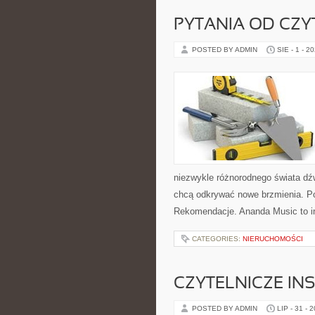
PYTANIA OD CZ
POSTED BY ADMIN
SIE - 1 - 2
niezwykle różnorodnego świata dź
chcą odkrywać nowe brzmienia. Po
Rekomendacje. Ananda Music to i
CATEGORIES:
NIERUCHOMOŚCI
CZYTELNICZE IN
POSTED BY ADMIN
LIP - 31 - 