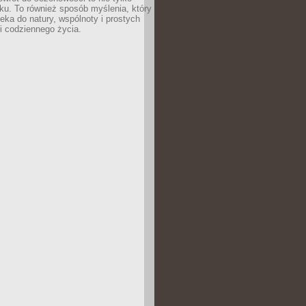
u. To również sposób myślenia, który
ieka do natury, wspólnoty i prostych
i codziennego życia.